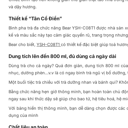
và dậy hương.
Thiết kế “Tân Cổ Điển”
Bình pha trà đa chức năng Bear YSH-C08T1 được nhà sản x
kế và màu sắc này tạo cảm giác quyến rũ, trang trọng nhưng
Bear cho biết,
YSH-C08T1
có thiết kế đặc biệt giúp toả hươn
Dung tích lên đến 800 ml, đủ dùng cả ngày dài
Dùng trà cho cả ngày? Quá đơn giản, dung tích 800 ml của
nhục, dường phèn…v.v là có ngay bình trà ngũ vị bổ dưỡng,
Một buổi tiệc trà chiều với trà dưỡng nhan và bánh qui? Khô
Bằng chức năng hẹn giờ thông minh, bạn hoàn toàn chủ độn
ngay sau khi thức dậy sẽ giúp cho bao tử, hệ tiêu hoá, hệ m
Với bảng hiển thị thông mình, bạn dễ dàng chọn được các c
dụng của mình
Chất liệu an toàn