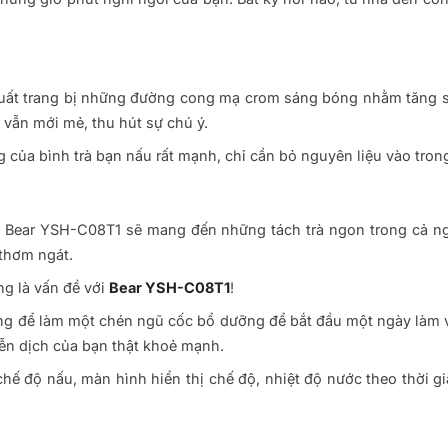
uất trang bị những đường cong mạ crom sáng bóng nhằm tăng sự
 vẫn mới mẻ, thu hút sự chú ý.
g của bình trà bạn nấu rất mạnh, chỉ cần bỏ nguyên liệu vào tron
 Bear YSH-C08T1 sẽ mang đến những tách trà ngon trong cả ngày
 thơm ngát.
ng là vấn đề với
Bear YSH-C08T1
!
g để làm một chén ngũ cốc bổ dưỡng để bắt đầu một ngày làm vi
iễn dịch của bạn thật khoẻ mạnh.
hế độ nấu, màn hình hiển thị chế độ, nhiệt độ nước theo thời 