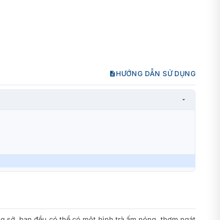
HƯỚNG DẪN SỬ DỤNG
ng sở, bạn đều có thể có một bình trà ấm nóng, thơm ngát