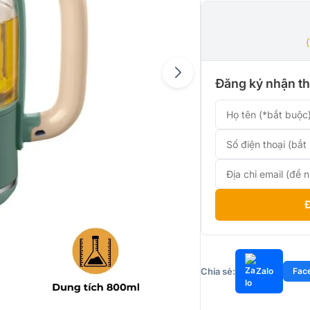
Đăng ký nhận th
Chia sẻ:
Zalo
Fac