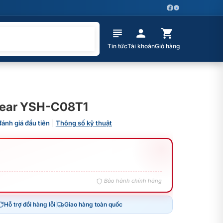
Z
Tin tức
Tài khoản
Giỏ hàng
 Bear YSH-C08T1
đánh giá đầu tiên
|
Thông số kỹ thuật
Bảo hành chính hãng
Hỗ trợ đổi hàng lỗi
|
Giao hàng toàn quốc