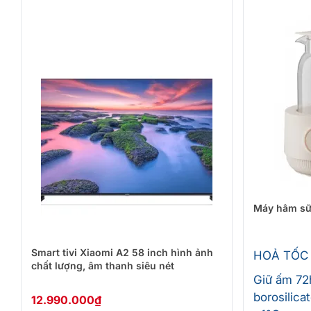
Máy hâm s
Smart tivi Xiaomi A2 58 inch hình ảnh
HOẢ TỐC
chất lượng, âm thanh siêu nét
Giữ ấm 72
borosilica
12.990.000
₫