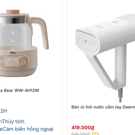
ữa Bear WW-4H12M
Bàn ủi hơi nước cầm tay Deer
 2H
h
Thủy tinh
419.000
₫
te
Cảm biến hồng ngoại
649.000
₫
-35%