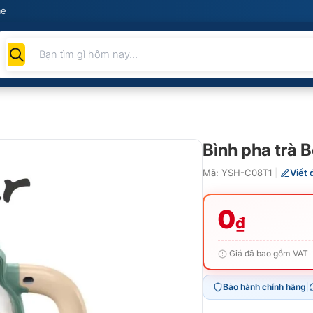
me
Tìm
kiếm
sản
phẩm
Bình pha trà
Mã: YSH-C08T1
|
Viết 
0
₫
Giá đã bao gồm VAT
Bảo hành chính hãng
|