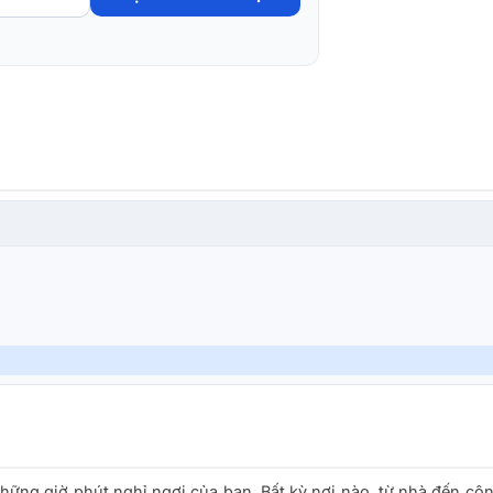
những giờ phút nghỉ ngơi của bạn. Bất kỳ nơi nào, từ nhà đến cô