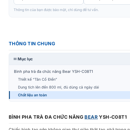
Thông tin của bạn được bảo mật, chỉ dùng để tư vấn.
THÔNG TIN CHUNG
Mục lục
Bình pha trà đa chức năng Bear YSH-C08T1
Thiết kế “Tân Cổ Điển”
Dung tích lên đến 800 ml, đủ dùng cả ngày dài
Chất liệu an toàn
BÌNH PHA TRÀ ĐA CHỨC NĂNG
BEAR
YSH-C08T1
Chiếc bình tạo nên không gian thư giãn thật tao nhã trong 