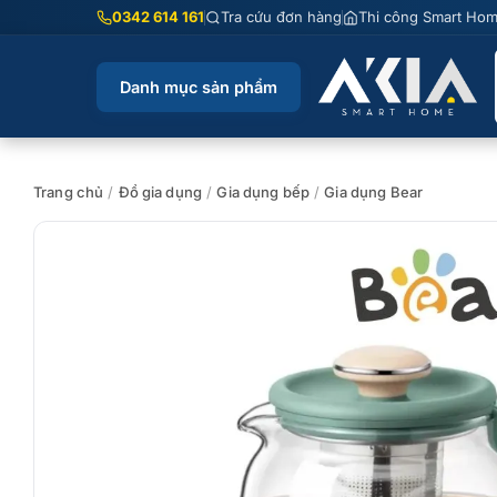
Chuyển
0342 614 161
Tra cứu đơn hàng
Thi công Smart Ho
đến
nội
Danh mục sản phẩm
dung
Trang chủ
/
Đồ gia dụng
/
Gia dụng bếp
/
Gia dụng Bear