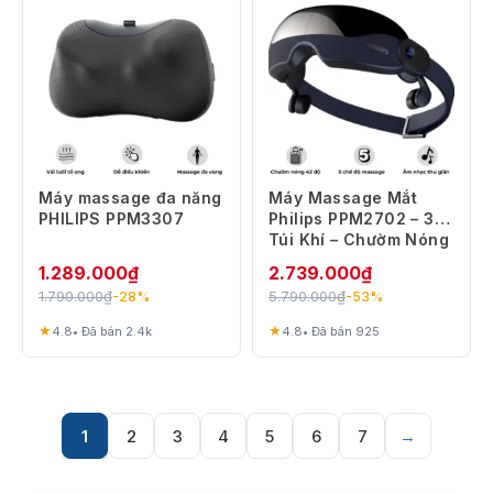
Máy massage đa năng
Máy Massage Mắt
PHILIPS PPM3307
Philips PPM2702 – 3D
Túi Khí – Chườm Nóng
42°C
1.289.000
₫
2.739.000
₫
1.790.000
₫
5.790.000
₫
-28%
-53%
★
★
4.8
• Đã bán 2.4k
4.8
• Đã bán 925
1
2
3
4
5
6
7
→