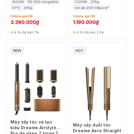
1600W
110.000 vòng/phút
1.200W
270g
57°C
345g
Ion âm 200 triệu/cm³
Online giá tốt
Online giá tốt
3.390.000
₫
1.190.000
₫
★
★
4.9
• Đã bán 1.1k
4.8
• Đã bán 2.8k
NEW
HOT
Máy sấy tóc và tạo
Máy sấy duỗi tóc
kiểu Dreame Airstyle
Dreame Aero Straight
Pro đa năng 7 trong 1