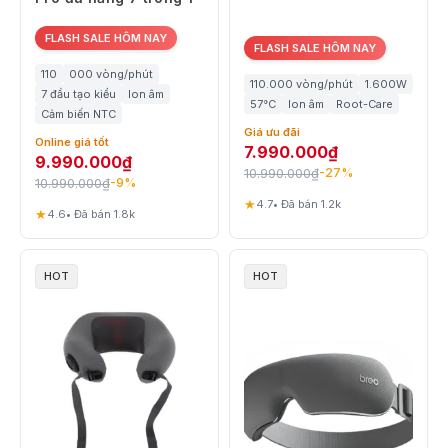
FLASH SALE HÔM NAY
FLASH SALE HÔM NAY
110
000 vòng/phút
110.000 vòng/phút
1.600W
7 đầu tạo kiểu
Ion âm
57°C
Ion âm
Root-Care
Cảm biến NTC
Giá ưu đãi
Online giá tốt
7.990.000
₫
9.990.000
₫
10.990.000
₫
-27%
10.990.000
₫
-9%
★
4.7
• Đã bán 1.2k
★
4.6
• Đã bán 1.8k
HOT
HOT