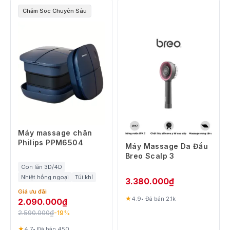
Chăm Sóc Chuyên Sâu
Máy massage chân
Philips PPM6504
Máy Massage Da Đầu
Breo Scalp 3
Con lăn 3D/4D
Nhiệt hồng ngoại
Túi khí
3.380.000
₫
Giá ưu đãi
★
4.9
• Đã bán 2.1k
2.090.000
₫
2.590.000
₫
-19%
★
4.7
• Đã bán 450