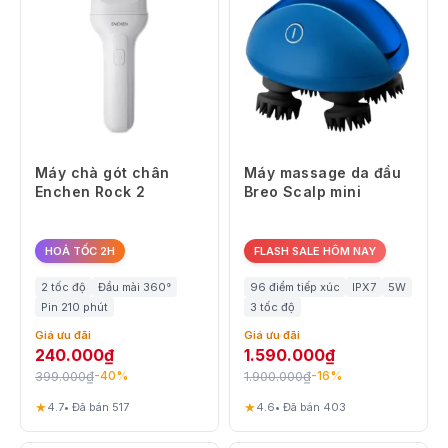
Máy chà gót chân
Máy massage da đầu
Enchen Rock 2
Breo Scalp mini
HOẢ TỐC 2H
FLASH SALE HÔM NAY
2 tốc độ
Đầu mài 360°
96 điểm tiếp xúc
IPX7
5W
Pin 210 phút
3 tốc độ
Giá ưu đãi
Giá ưu đãi
240.000
₫
1.590.000
₫
399.000
₫
1.900.000
₫
-40%
-16%
★
★
4.7
• Đã bán 517
4.6
• Đã bán 403