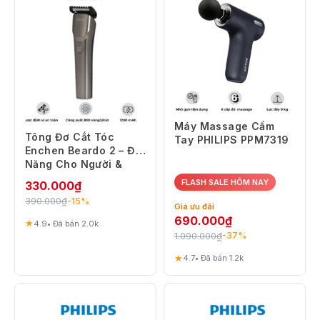
Máy Massage Cầm
Tông Đơ Cắt Tóc
Tay PHILIPS PPM7319
Enchen Beardo 2 – Đa
Năng Cho Người &
Thú Cưng – Cắt Êm Ít
FLASH SALE HÔM NAY
330.000
₫
Ồn
390.000
₫
-15%
Giá ưu đãi
690.000
₫
★
4.9
• Đã bán 2.0k
1.090.000
₫
-37%
★
4.7
• Đã bán 1.2k