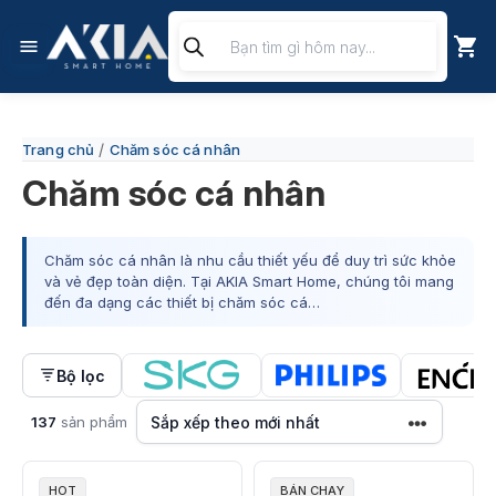
Chuyển
Tìm
đến
kiếm
nội
sản
phẩm
dung
/
Trang chủ
Chăm sóc cá nhân
Chăm sóc cá nhân
Chăm sóc cá nhân là nhu cầu thiết yếu để duy trì sức khỏe
và vẻ đẹp toàn diện. Tại AKIA Smart Home, chúng tôi mang
đến đa dạng các thiết bị chăm sóc cá…
Bộ lọc
137
sản phẩm
HOT
BÁN CHẠY