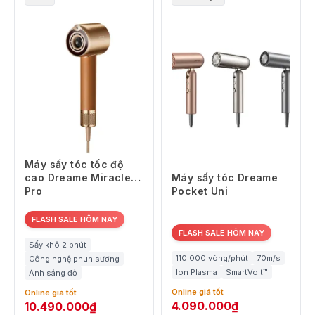
Máy sấy tóc tốc độ
cao Dreame Miracle
Máy sấy tóc Dreame
Pro
Pocket Uni
FLASH SALE HÔM NAY
FLASH SALE HÔM NAY
Sấy khô 2 phút
110.000 vòng/phút
70m/s
Công nghệ phun sương
Ion Plasma
SmartVolt™
Ánh sáng đỏ
Online giá tốt
Online giá tốt
4.090.000
₫
10.490.000
₫