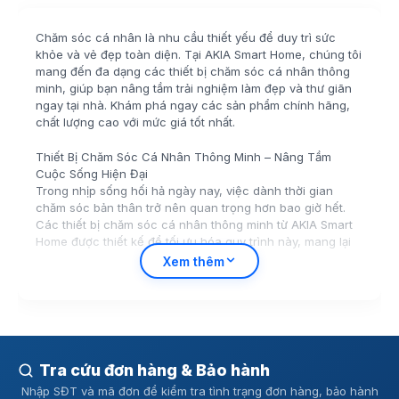
Chăm sóc cá nhân là nhu cầu thiết yếu để duy trì sức
khỏe và vẻ đẹp toàn diện. Tại AKIA Smart Home, chúng tôi
mang đến đa dạng các thiết bị chăm sóc cá nhân thông
minh, giúp bạn nâng tầm trải nghiệm làm đẹp và thư giãn
ngay tại nhà. Khám phá ngay các sản phẩm chính hãng,
chất lượng cao với mức giá tốt nhất.
Thiết Bị Chăm Sóc Cá Nhân Thông Minh – Nâng Tầm
Cuộc Sống Hiện Đại
Trong nhịp sống hối hả ngày nay, việc dành thời gian
chăm sóc bản thân trở nên quan trọng hơn bao giờ hết.
Các thiết bị chăm sóc cá nhân thông minh từ AKIA Smart
Home được thiết kế để tối ưu hóa quy trình này, mang lại
hiệu quả vượt trội và sự tiện lợi tối đa. Từ việc giữ gìn vệ
Xem thêm
sinh răng miệng với tăm nước thông minh Enchen Mint 3,
đến thư giãn cơ bắp sau ngày dài với súng massage Breo
Sport LUCKY 7 hay Philips PPM7303 nhỏ gọn, mỗi sản
phẩm đều là một trợ thủ đắc lực cho sức khỏe và sắc đẹp
của bạn.
Bạn muốn sở hữu một đôi chân mềm mại không tì vết? Máy
Tra cứu đơn hàng & Bảo hành
chà gót chân Enchen Rock 2 sẽ giúp bạn thực hiện điều
Nhập SĐT và mã đơn để kiểm tra tình trạng đơn hàng, bảo hành
đó một cách dễ dàng. Hay bạn đang tìm kiếm giải pháp