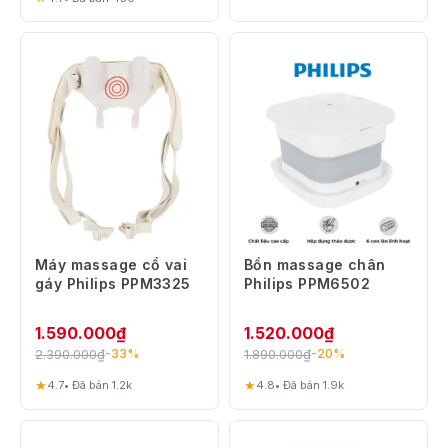
Máy massage cổ vai
Bồn massage chân
gáy Philips PPM3325
Philips PPM6502
1.590.000
₫
1.520.000
₫
2.390.000
₫
1.890.000
₫
-33%
-20%
★
★
4.7
• Đã bán 1.2k
4.8
• Đã bán 1.9k