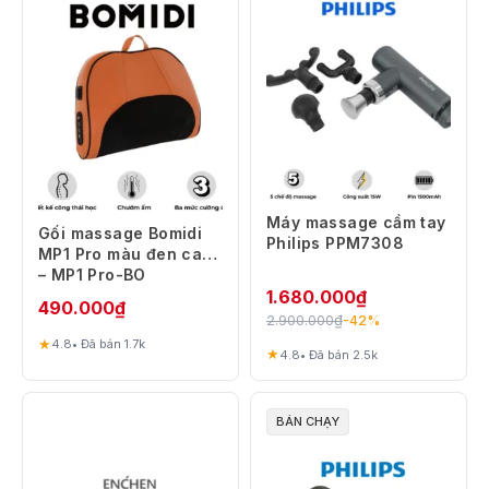
Máy massage cầm tay
Gối massage Bomidi
Philips PPM7308
MP1 Pro màu đen cam
– MP1 Pro-BO
1.680.000
₫
490.000
₫
2.900.000
₫
-42%
★
4.8
• Đã bán 1.7k
★
4.8
• Đã bán 2.5k
BÁN CHẠY