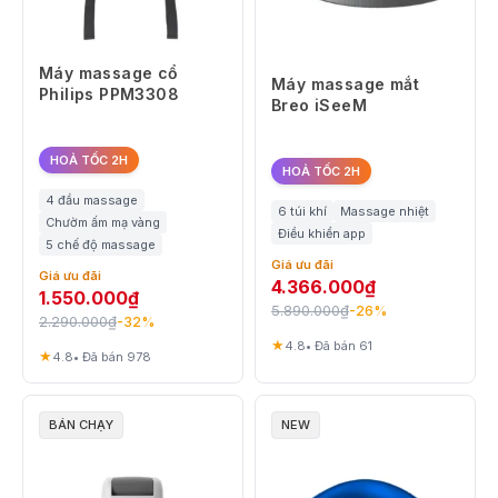
Máy massage cổ
Máy massage mắt
Philips PPM3308
Breo iSeeM
HOẢ TỐC 2H
HOẢ TỐC 2H
4 đầu massage
6 túi khí
Massage nhiệt
Chườm ấm mạ vàng
Điều khiển app
5 chế độ massage
Giá ưu đãi
Giá ưu đãi
4.366.000
₫
1.550.000
₫
5.890.000
₫
-26%
2.290.000
₫
-32%
★
4.8
• Đã bán 61
★
4.8
• Đã bán 978
BÁN CHẠY
NEW