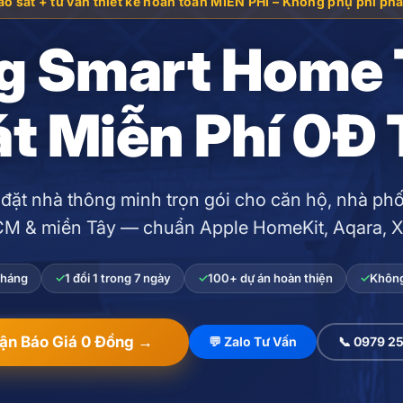
ảo sát + tư vấn thiết kế hoàn toàn MIỄN PHÍ – Không phụ phí phá
g Smart Home 
t Miễn Phí 0Đ
 đặt nhà thông minh trọn gói cho căn hộ, nhà phố, 
M & miền Tây — chuẩn Apple HomeKit, Aqara, X
tháng
1 đổi 1 trong 7 ngày
100+ dự án hoàn thiện
Không
ận Báo Giá 0 Đồng →
💬 Zalo Tư Vấn
📞 0979 2