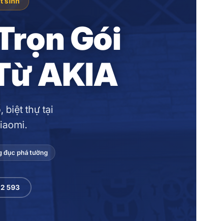
t sinh
Trọn Gói
 Từ AKIA
biệt thự tại
iaomi.
 đục phá tường
52 593