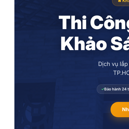
🔥 Kh
Thi Côn
Khảo Sá
Dịch vụ lắp
TP.HC
Bảo hành 24 
Nh