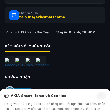
Chat Zalo OA
zalo.me/akiasmarthome
📍 Trụ sở:
122 Vành Đai Tây, phường An Khánh, TP.HCM
KẾT NỐI VỚI CHÚNG TÔI
CHỨNG NHẬN
AKIA Smart Home và Cookies
×
Trang web sử dụng cookies để nâng cao trải nghiệm mua sắm, phân
tích lưu lượng truy cập và hỗ trợ các hoạt động tiếp thị. Bằng cách