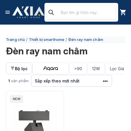
Chuyển
Tìm
đến
kiếm
nội
sản
phẩm
dung
/
/
Trang chủ
Thiết bị smarthome
Đèn ray nam châm
Đèn ray nam châm
Bộ lọc
>90
12W
Lọc Giá ▿
1
sản phẩm
NEW