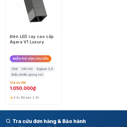
Đèn LED ray cao cấp
Aqara V1 Luxury
MIỄN PHÍ VẬN CHUYỂN
12W
CRI>90
Zigbee 3.0
Điều khiển giọng nói
Giá ưu đãi
1.050.000
₫
★
4.8
• Đã bán 2.2k
Tra cứu đơn hàng & Bảo hành