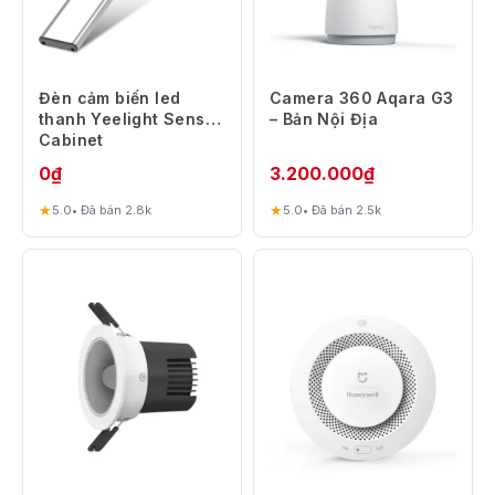
Đèn cảm biến led
Camera 360 Aqara G3
thanh Yeelight Sensor
– Bản Nội Địa
Cabinet
0
₫
3.200.000
₫
★
★
5.0
• Đã bán 2.8k
5.0
• Đã bán 2.5k