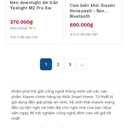
Đèn downlight âm trần
Cảm biến khói Xiaomi
Yeelight M2 Pro 8w
Honeywell – Bản
Bluetooth
370.000
₫
690.000
₫
450.000
₫
-18%
★
5.0
• Đã bán 481
★
4.7
• Đã bán 1.5k
1
2
3
→
Khám phá thế giới công nghệ thông minh với các sản
phẩm Xiaomi chính hãng tại AKIA Smart Home. Từ thiết bị
gia dụng đến giải pháp an ninh, hệ sinh thái Xiaomi mang
đến sự tiện nghi và hiện đại cho ngôi nhà của bạn. Mua
sắm ngay để trải nghiệm công nghệ đỉnh cao với giá tốt
nhất!