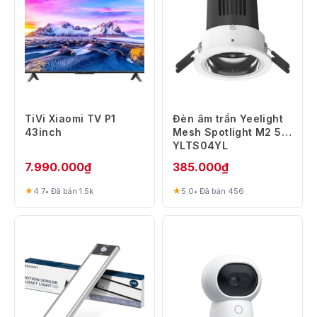
TiVi Xiaomi TV P1
Đèn âm trần Yeelight
43inch
Mesh Spotlight M2 5W
YLTS04YL
7.990.000
₫
385.000
₫
★
★
4.7
• Đã bán 1.5k
5.0
• Đã bán 456