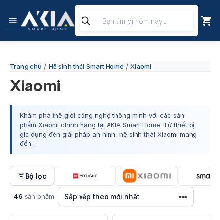
Chuyển
Tìm
đến
kiếm
nội
sản
phẩm
dung
/
/
Trang chủ
Hệ sinh thái Smart Home
Xiaomi
Xiaomi
Khám phá thế giới công nghệ thông minh với các sản
phẩm Xiaomi chính hãng tại AKIA Smart Home. Từ thiết bị
gia dụng đến giải pháp an ninh, hệ sinh thái Xiaomi mang
đến…
Bộ lọc
46
sản phẩm