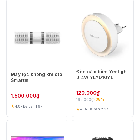
Đèn cảm biến Yeelight
Máy lọc không khí oto
0.4W YLYD10YL
Smartmi
120.000
₫
1.500.000
₫
195.000
₫
-38%
★
4.8
• Đã bán 1.6k
★
4.9
• Đã bán 2.2k