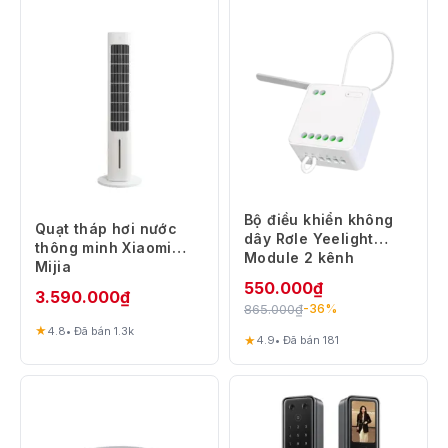
Bộ điều khiển không
Quạt tháp hơi nước
dây Rơle Yeelight
thông minh Xiaomi
Module 2 kênh
Mijia
YLAI002
550.000
₫
3.590.000
₫
865.000
₫
-36%
★
4.8
• Đã bán 1.3k
★
4.9
• Đã bán 181