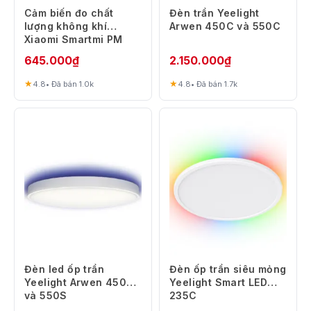
Cảm biến đo chất
Đèn trần Yeelight
lượng không khí
Arwen 450C và 550C
Xiaomi Smartmi PM
2.5
645.000
₫
2.150.000
₫
★
★
4.8
• Đã bán 1.0k
4.8
• Đã bán 1.7k
Đèn led ốp trần
Đèn ốp trần siêu mỏng
Yeelight Arwen 450S
Yeelight Smart LED
và 550S
235C