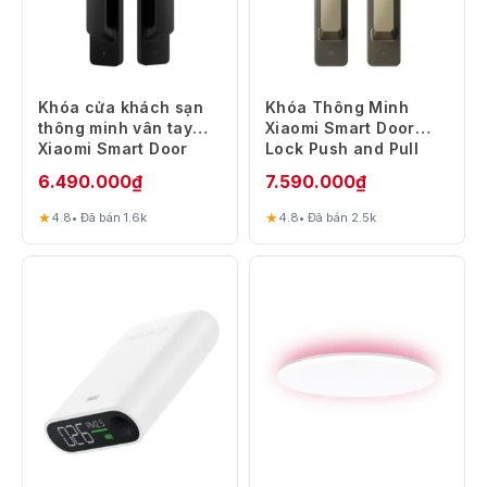
Khóa cửa khách sạn
Khóa Thông Minh
thông minh vân tay
Xiaomi Smart Door
Xiaomi Smart Door
Lock Push and Pull
Lock Push – Màu Đen
Automatic – Màu Vàng
6.490.000
₫
7.590.000
₫
Đồng
★
★
4.8
• Đã bán 1.6k
4.8
• Đã bán 2.5k