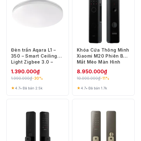
Đèn trần Aqara L1 –
Khóa Cửa Thông Minh
350 – Smart Ceiling
Xiaomi M20 Phiên Bản
Light Zigbee 3.0 –
Mắt Mèo Màn Hình
Tương thích Adaptive
Lớn
1.390.000
₫
8.950.000
₫
Lighting
1.990.000
₫
10.000.000
₫
-30%
-11%
★
★
4.7
• Đã bán 2.5k
4.7
• Đã bán 1.7k