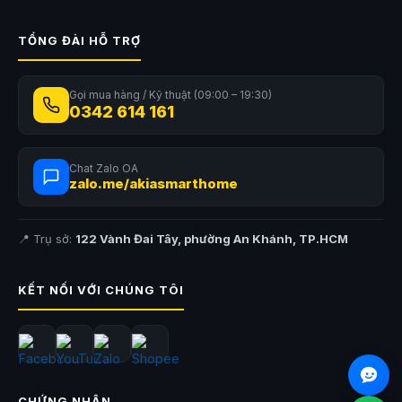
TỔNG ĐÀI HỖ TRỢ
Gọi mua hàng / Kỹ thuật (09:00 – 19:30)
0342 614 161
Chat Zalo OA
zalo.me/akiasmarthome
📍 Trụ sở:
122 Vành Đai Tây, phường An Khánh, TP.HCM
KẾT NỐI VỚI CHÚNG TÔI
CHỨNG NHẬN