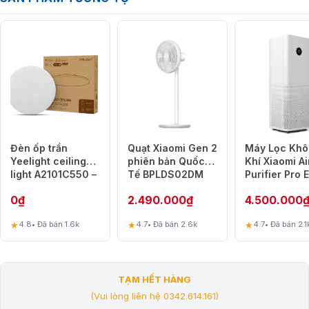
Đèn ốp trần
Quạt Xiaomi Gen 2
Máy Lọc Kh
Yeelight ceiling
phiên bản Quốc
Khí Xiaomi Ai
light A2101C550 –
Tế BPLDS02DM
Purifier Pro 
Ánh Sao – Apple
0
₫
2.490.000
₫
4.500.000
HomeKit
★
★
★
4.8
• Đã bán 1.6k
4.7
• Đã bán 2.6k
4.7
• Đã bán 2.1
TẠM HẾT HÀNG
(Vui lòng liên hệ 0342.614.161)