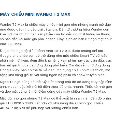
MÁY CHIẾU MINI WANBO T2 MAX
Wanbo T2 Max là chiếc máy chiếu mini gọn nhẹ nhưng mạnh mẽ đáp
ứng được các nhu cầu giải trí tại gia. Đến từ thương hiệu Wanbo còn
khá mới mẻ nhưng các sản phẩm của họ đều có chất lượng và thông
số hấp dẫn với mức giá phải chăng. Đây là phiên bản rút gọn một chút
của T2R Max.
Được tích hợp hệ điều hành Android TV 9.0, được chứng chỉ bởi
Google cho phép bạn có thể dùng như một chiếc Smart TV với các
phần mềm đi kèm, đem đến khả năng xem phim hay các trận đấu, các
bài hát giải trí qua các ứng dụng phổ biến. Cài đặt sẵn chợ ứng dụng
Google Play, bạn có thể tải về các ứng dụng chiếu phim ưa thích, mở
rộng khả năng giải trí với hàng ngàn bộ phim và show truyền hình.
Ngoài ra bạn cũng có thể tuỳ biến trang chủ để dễ dàng truy cập hình
ảnh, video hoặc kết nối tới điện thoại để phát nhanh. Thiết kế nhỏ gọn
và đẹp mắt cũng là một điểm cộng của máy chiếu Wanbo T2 Max.
Mặc dù nhỏ gọn nhưng T2 Max có thể xuất hình ảnh lên đến độ phân
giải FHD 1920 x 1080. Kết hợp với khả năng điều chỉnh góc chiếu
4D ±40° điện tử để phù hợp với hướng chiếu hơn.