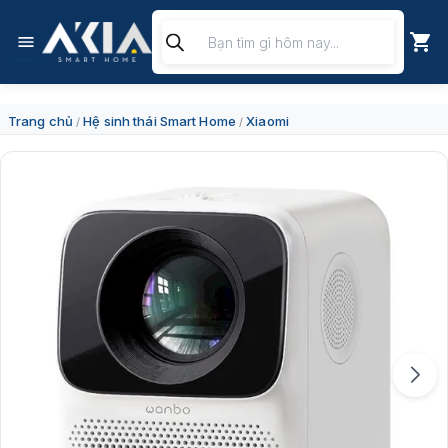
Chuyển
Tìm
đến
kiếm
nội
sản
dung
phẩm
Trang chủ
Hệ sinh thái Smart Home
Xiaomi
/
/