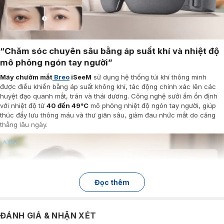
“Chăm sóc chuyên sâu bằng áp suất khí và nhiệt độ
mô phỏng ngón tay người”
Máy chườm mắt
Breo
iSeeM
sử dụng hệ thống túi khí thông minh
được điều khiển bằng áp suất không khí, tác động chính xác lên các
huyệt đạo quanh mắt, trán và thái dương. Công nghệ sưởi ấm ổn định
với nhiệt độ từ
40 đến 49°C
mô phỏng nhiệt độ ngón tay người, giúp
thúc đẩy lưu thông máu và thư giãn sâu, giảm đau nhức mắt do căng
thẳng lâu ngày.
Đọc thêm
ĐÁNH GIÁ & NHẬN XÉT