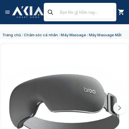
Chuyển
Tìm
đến
kiếm
nội
sản
dung
phẩm
Trang chủ
Chăm sóc cá nhân
Máy Massage
Máy Massage Mắt
/
/
/