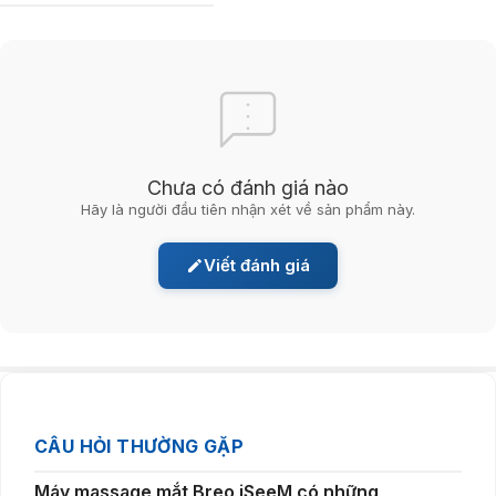
Chưa có đánh giá nào
Hãy là người đầu tiên nhận xét về sản phẩm này.
“Thiết kế công thái học, da protein mềm mại, phù
hợp mọi kích thước đầu”
Viết đánh giá
Điểm khác biệt của máy massage mắt iSeeM còn nằm ở chất liệu da
protein mềm mại và bền bỉ, tạo cảm giác dễ chịu trong suốt quá trình
sử dụng. Dây đàn hồi bản rộng ôm sát đầu, kết hợp thiết kế mặt cong
lõm bảo vệ nhãn cầu, đồng thời máy có thể gập gọn 180° thuận tiện
bảo quản và di chuyển.
CÂU HỎI THƯỜNG GẶP
Máy massage mắt Breo iSeeM có những