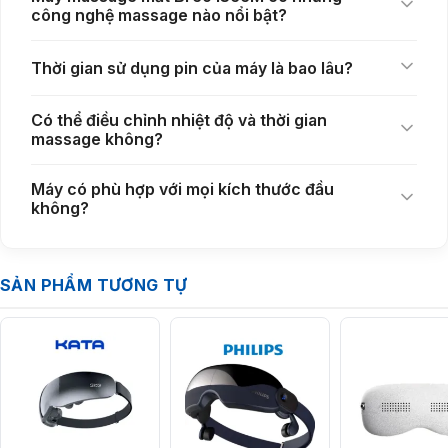
công nghệ massage nào nổi bật?
Thời gian sử dụng pin của máy là bao lâu?
Có thể điều chỉnh nhiệt độ và thời gian
massage không?
Máy có phù hợp với mọi kích thước đầu
không?
“Kiểm soát toàn diện qua ứng dụng Breo, tích hợp
SẢN PHẨM TƯƠNG TỰ
truyền phát nhạc thư giãn”
Bằng kết nối Bluetooth với ứng dụng Breo, người dùng dễ dàng tùy
chỉnh nhiệt độ, thời gian mát xa (từ 3 đến 20 phút) và chọn các chế độ
massage phù hợp. Thêm vào đó, chức năng truyền phát nhạc qua ứng
dụng giúp tăng cường trải nghiệm thư giãn, giảm stress tối ưu.