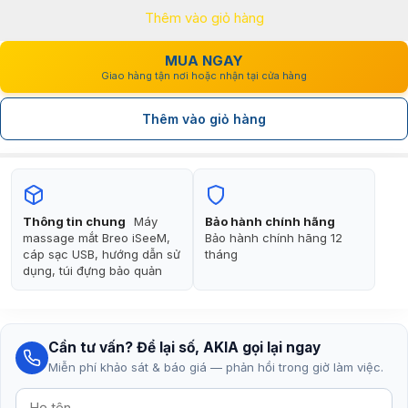
Thêm vào giỏ hàng
5.890.000₫.
là:
4.366.000₫.
MUA NGAY
Giao hàng tận nơi hoặc nhận tại cửa hàng
Thêm vào giỏ hàng
Thông tin chung
Máy
Bảo hành chính hãng
massage mắt Breo iSeeM,
Bảo hành chính hãng 12
cáp sạc USB, hướng dẫn sử
tháng
dụng, túi đựng bảo quản
Cần tư vấn? Để lại số, AKIA gọi lại ngay
Miễn phí khảo sát & báo giá — phản hồi trong giờ làm việc.