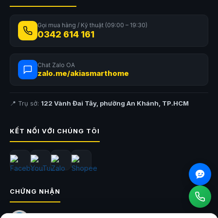
Gọi mua hàng / Kỹ thuật (09:00 – 19:30)
0342 614 161
Chat Zalo OA
zalo.me/akiasmarthome
📍 Trụ sở:
122 Vành Đai Tây, phường An Khánh, TP.HCM
KẾT NỐI VỚI CHÚNG TÔI
CHỨNG NHẬN