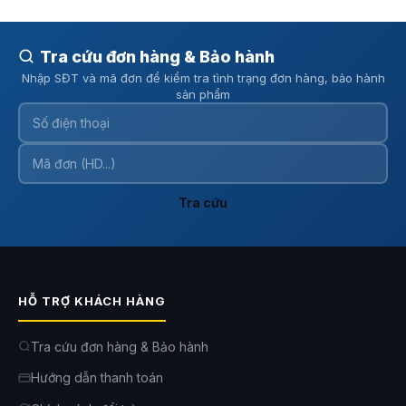
Nhiệt độ chườm nóng
40 – 49°C
Thời gian mát xa
3 – 20 phút
Tra cứu đơn hàng & Bảo hành
Tần số rung
1800 – 3200 vòng/phút
Nhập SĐT và mã đơn để kiểm tra tình trạng đơn hàng, bảo hành
sản phẩm
Thời lượng pin
5 giờ hoặc 30 lần sử dụng mức cấp 1
Kích thước
21.0 x 7.5 x 11.0 cm
Trọng lượng
275 – 300 g
Tra cứu
Máy massage mắt Breo iSeeM
là lựa chọn công nghệ cao cho người
dùng hiện đại quan tâm đến sức khỏe mắt và chất lượng giấc ngủ. Đọc
thêm các
máy massage mắt khác
để so sánh và chọn lựa sản phẩm
phù hợp nhất.
Đặt mua ngay tại
AKIA Smart Home
để tận hưởng trải
nghiệm chăm sóc mắt chuyên biệt, giảm mệt mỏi và cải thiện sức khỏe
thị giác mỗi ngày.
HỖ TRỢ KHÁCH HÀNG
Thông tin liên hệ tư vấn và báo giá chi tiết:
Hotline: 0342 614 161
Tra cứu đơn hàng & Bảo hành
Địa chỉ: 122 Đường Vành Đài Tây, Phường An Khánh, TP. Hồ Chí
Hướng dẫn thanh toán
Minh