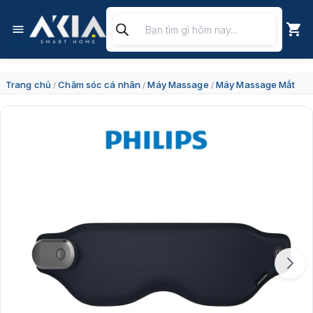
Chuyển
Tìm
đến
kiếm
nội
sản
dung
phẩm
Trang chủ
Chăm sóc cá nhân
Máy Massage
Máy Massage Mắt
/
/
/