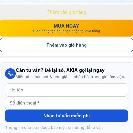
là:
tại
Thêm vào giỏ hàng
1.490.000₫.
là:
950.000₫.
MUA NGAY
Giao hàng tận nơi hoặc nhận tại cửa hàng
Thêm vào giỏ hàng
Cần tư vấn? Để lại số, AKIA gọi lại ngay
Miễn phí khảo sát & báo giá — phản hồi trong giờ làm việc.
Nhận tư vấn miễn phí
Thông tin của bạn được bảo mật, chỉ dùng để tư vấn.