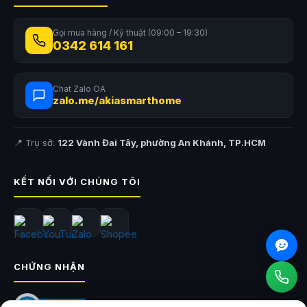
Gọi mua hàng / Kỹ thuật (09:00 – 19:30)
0342 614 161
Chat Zalo OA
zalo.me/akiasmarthome
📍 Trụ sở:
122 Vành Đai Tây, phường An Khánh, TP.HCM
KẾT NỐI VỚI CHÚNG TÔI
CHỨNG NHẬN