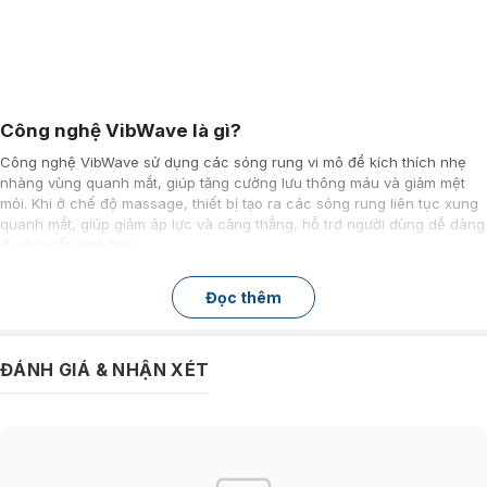
Công nghệ VibWave là gì?
Công nghệ VibWave sử dụng các sóng rung vi mô để kích thích nhẹ
nhàng vùng quanh mắt, giúp tăng cường lưu thông máu và giảm mệt
mỏi. Khi ở chế độ massage, thiết bị tạo ra các sóng rung liên tục xung
quanh mắt, giúp giảm áp lực và căng thẳng, hỗ trợ người dùng dễ dàng
đi vào giấc ngủ hơn.
Lợi ích của công nghệ VibWave
Đọc thêm
Giảm mệt mỏi và căng thẳng vùng mắt
: Sóng rung
VibWave giúp thư giãn cơ mắt, giảm cảm giác mỏi mắt
sau thời gian dài làm việc hoặc học tập.
ĐÁNH GIÁ & NHẬN XÉT
Cải thiện tuần hoàn máu
: Kích thích lưu thông máu
quanh vùng mắt, hỗ trợ giảm quầng thâm và bọng mắt.
Hỗ trợ giấc ngủ
: Kết hợp giữa massage rung và chườm