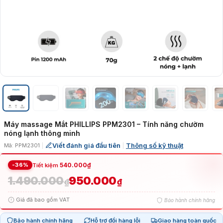
Máy massage Mắt PHILLIPS PPM2301 – Tính năng chườm
nóng lạnh thông minh
Viết đánh giá đầu tiên
Thông số kỹ thuật
Mã: PPM2301
|
|
-36%
540.000
₫
Tiết kiệm
1.490.000
950.000
Giá
Giá
₫
₫
Giá đã bao gồm VAT
Bảo hành chính hãng
gốc
hiện
Bảo hành chính hãng
Hỗ trợ đổi hàng lỗi
Giao hàng toàn quốc