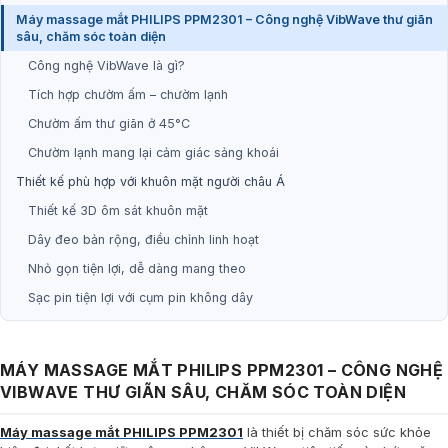
Máy massage mắt PHILIPS PPM2301 – Công nghệ VibWave thư giãn
sâu, chăm sóc toàn diện
Công nghệ VibWave là gì?
Tích hợp chườm ấm – chườm lạnh
Chườm ấm thư giãn ở 45°C
Chườm lạnh mang lại cảm giác sảng khoái
Thiết kế phù hợp với khuôn mặt người châu Á
Thiết kế 3D ôm sát khuôn mặt
Dây đeo bản rộng, điều chỉnh linh hoạt
Nhỏ gọn tiện lợi, dễ dàng mang theo
Sạc pin tiện lợi với cụm pin không dây
MÁY MASSAGE MẮT PHILIPS PPM2301 – CÔNG NGHỆ
VIBWAVE THƯ GIÃN SÂU, CHĂM SÓC TOÀN DIỆN
Máy massage mắt PHILIPS PPM2301
là thiết bị chăm sóc sức khỏe