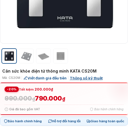
Cân sức khỏe điện tử thông minh KATA CS20M
Viết đánh giá đầu tiên
Thông số kỹ thuật
Mã: CS20M
|
|
-20%
200.000
₫
Tiết kiệm
990.000
790.000
Giá
Giá
₫
₫
Giá đã bao gồm VAT
Bảo hành chính hãng
gốc
hiện
Bảo hành chính hãng
Hỗ trợ đổi hàng lỗi
Giao hàng toàn quốc
là:
tại