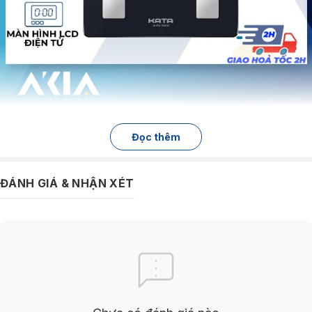
Đọc thêm
TÍNH NĂNG CHÍNH CỦA CÂN SỨC KHỎE ĐIỆN TỬ
THÔNG MINH CS20M
ĐÁNH GIÁ & NHẬN XÉT
Cân Kata CS20M
đi kèm với một loạt tính năng giúp nó nổi bật hơn s
với các loại cân điện tử thông minh khác trên thị trường. Một số tính
năng chính bao gồm:
Chức năng chính
xác
Cân sức khỏe điện tử thông
minh CS20M
sử dụng công