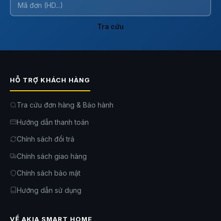
Với
cân sức khỏe điện tử thông
minh CS20M
, bạn có thể thiết
lập nhiều tài khoản người dùng
Tra cứu
khác nhau trên ứng dụng di
động tương thích. Mỗi tài khoản
có thể được kết nối với một số
lượng người dùng khác nhau,
với thông tin đầy đủ về cân
HỖ TRỢ KHÁCH HÀNG
nặng, chiều cao, BMI, và các chỉ
số sức khỏe khác.
Việc đo lường cho cả gia đình
Tra cứu đơn hàng & Bảo hành
giúp bạn và người thân có thể
Hướng dẫn thanh toán
cùng nhau đặt mục tiêu và thúc
đẩy nhau để duy trì một lối sống
Chính sách đổi trả
lành mạnh. Bạn có thể so sánh
kết quả đo lường và đưa ra các
Chính sách giao hàng
phương pháp điều chỉnh dinh
dưỡng hoặc luyện tập thích hợp
Chính sách bảo mật
để cải thiện sức khỏe và cân
nặng của mình.
Hướng dẫn sử dụng
Hỗ trợ nhiều đơn vị
VỀ AKIA SMART HOME