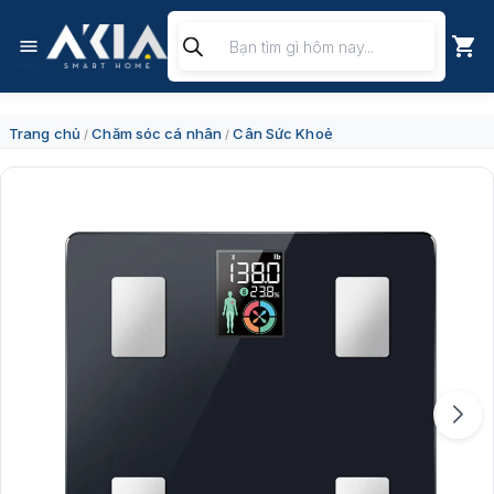
Chuyển
Tìm
đến
kiếm
nội
sản
dung
phẩm
Trang chủ
Chăm sóc cá nhân
Cân Sức Khoẻ
/
/