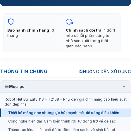
Bảo hành chính hãng
3
Chính sách đổi trả
1 đổi 1
tháng
nếu có lỗi phần cứng từ
nhà sản xuất trong thời
gian bảo hành.
THÔNG TIN CHUNG
HƯỚNG DẪN SỬ DỤNG
Mục lục
Robot Hút Bụi Eufy 11S – T2108 – Phụ kiện gia đình nâng cao hiệu suất
dọn dẹp nhà
Thiết kế mỏng nhẹ nhưng lực hút mạnh mẽ, dễ dàng điều khiển
Công nghệ hiện đại: Cảm biến tránh rơi, tự động trở về đế sạc
Thùng rác lớn, nhiều chế độ tự động làm sạch, vệ sinh bền bỉ