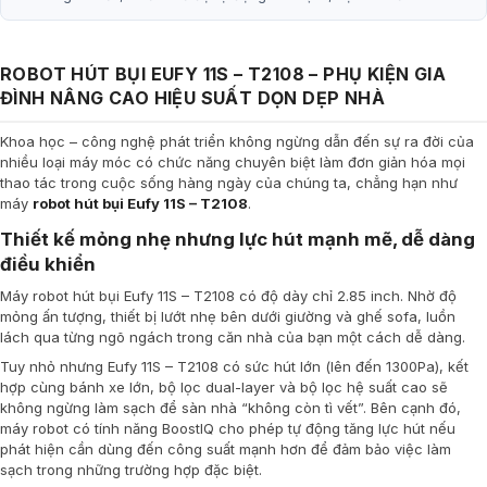
ROBOT HÚT BỤI EUFY 11S – T2108
– PHỤ KIỆN GIA
ĐÌNH N
ÂNG CAO HIỆU SUẤT DỌN DẸP NHÀ
Khoa học – công nghệ phát triển không ngừng dẫn đến sự ra đời của
nhiều loại máy móc có chức năng chuyên biệt làm đơn giản hóa mọi
thao tác trong cuộc sống hàng ngày của chúng ta, chẳng hạn như
máy
robot hút bụi
Eufy 11S – T2108
.
Thiết kế mỏng nhẹ nhưng lực hút mạnh mẽ, dễ dàng
điều khiển
Máy robot hút bụi Eufy 11S – T2108 có độ dày chỉ 2.85 inch. Nhờ độ
mỏng ấn tượng, thiết bị lướt nhẹ bên dưới giường và ghế sofa, luồn
lách qua từng ngõ ngách trong căn nhà của bạn một cách dễ dàng.
Tuy nhỏ nhưng Eufy 11S – T2108 có sức hút lớn (lên đến 1300Pa), kết
hợp cùng bánh xe lớn, bộ lọc dual-layer và bộ lọc hệ suất cao sẽ
không ngừng làm sạch để sàn nhà “không còn tì vết”. Bên cạnh đó,
máy robot có tính năng BoostIQ cho phép tự động tăng lực hút nếu
phát hiện cần dùng đến công suất mạnh hơn để đảm bảo việc làm
sạch trong những trường hợp đặc biệt.