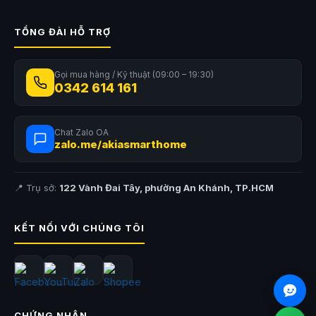
TỔNG ĐÀI HỖ TRỢ
Gọi mua hàng / Kỹ thuật (09:00 – 19:30)
0342 614 161
Chat Zalo OA
zalo.me/akiasmarthome
📍 Trụ sở:
122 Vành Đai Tây, phường An Khánh, TP.HCM
KẾT NỐI VỚI CHÚNG TÔI
CHỨNG NHẬN