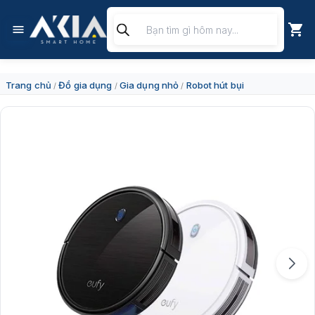
Chuyển
Tìm
đến
kiếm
nội
sản
dung
phẩm
Trang chủ
Đồ gia dụng
Gia dụng nhỏ
Robot hút bụi
/
/
/