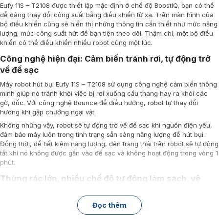
Eufy 11S – T2108 được thiết lập mặc định ở chế độ BoostIQ, bạn có thể
dễ dàng thay đổi công suất bằng điều khiển từ xa. Trên màn hình của
bộ điều khiển cũng sẽ hiển thị những thông tin cần thiết như mức năng
lượng, mức công suất hút để bạn tiện theo dõi. Thậm chí, một bộ điều
khiển có thể điều khiển nhiều robot cùng một lúc.
Công nghệ hiện đại: Cảm biến tránh rơi, tự động trở
về đế sạc
Máy robot hút bụi Eufy 11S – T2108 sử dụng công nghệ cảm biến thông
minh giúp nó tránh khỏi việc bị rơi xuống cầu thang hay ra khỏi các
gờ, dốc. Với công nghệ Bounce để điều hướng, robot tự thay đổi
hướng khi gặp chướng ngại vật.
Không những vậy, robot sẽ tự động trở về đế sạc khi nguồn điện yếu,
đảm bảo máy luôn trong tình trạng sẵn sàng năng lượng để hút bụi.
Đồng thời, để tiết kiệm năng lượng, đèn trạng thái trên robot sẽ tự động
tắt khi nó không được gắn vào đế sạc và không hoạt động trong vòng 1
phút.
Thùng rác lớn, nhiều chế độ tự động làm sạch, vệ
sinh bền bỉ
Robot hút bụi Eufy 11S – T2108 là phụ kiện được trang bị một hộp bụi
Đọc thêm
lớn dung tích 0.6L chứa được nhiều bụi bẩn trong mỗi lần làm sạch,