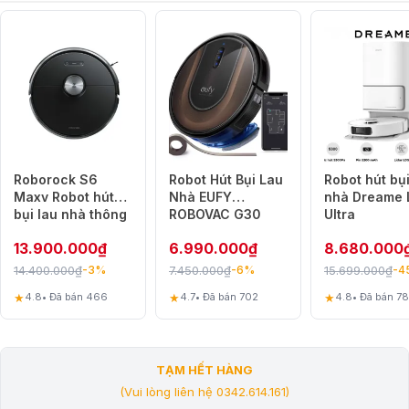
Roborock S6
Robot Hút Bụi Lau
Robot hút bụi
Maxv Robot hút
Nhà EUFY
nhà Dreame 
bụi lau nhà thông
ROBOVAC G30
Ultra
minh camera kép
HYBRID
13.900.000
₫
6.990.000
₫
8.680.000
14.400.000
₫
7.450.000
₫
15.699.000
₫
-3%
-6%
-4
★
★
★
4.8
• Đã bán 466
4.7
• Đã bán 702
4.8
• Đã bán 7
TẠM HẾT HÀNG
(Vui lòng liên hệ 0342.614.161)