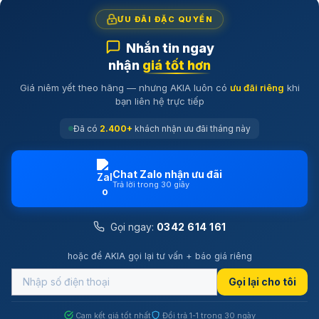
ƯU ĐÃI ĐẶC QUYỀN
Nhắn tin ngay
nhận
giá tốt hơn
Giá niêm yết theo hãng — nhưng AKIA luôn có
ưu đãi riêng
khi
bạn liên hệ trực tiếp
Đã có
2.400+
khách nhận ưu đãi tháng này
Chat Zalo nhận ưu đãi
Trả lời trong 30 giây
Gọi ngay:
0342 614 161
hoặc để AKIA gọi lại tư vấn + báo giá riêng
Gọi lại cho tôi
Cam kết giá tốt nhất
Đổi trả 1-1 trong 30 ngày