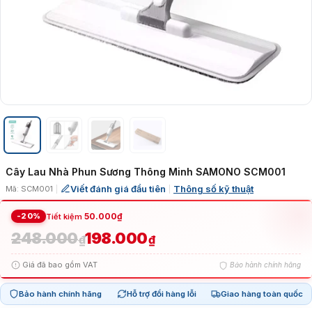
Cây Lau Nhà Phun Sương Thông Minh SAMONO SCM001
Viết đánh giá đầu tiên
Thông số kỹ thuật
Mã: SCM001
|
|
-20%
50.000
₫
Tiết kiệm
248.000
198.000
Giá
Giá
₫
₫
Giá đã bao gồm VAT
Bảo hành chính hãng
gốc
hiện
Bảo hành chính hãng
Hỗ trợ đổi hàng lỗi
Giao hàng toàn quốc
là:
tại