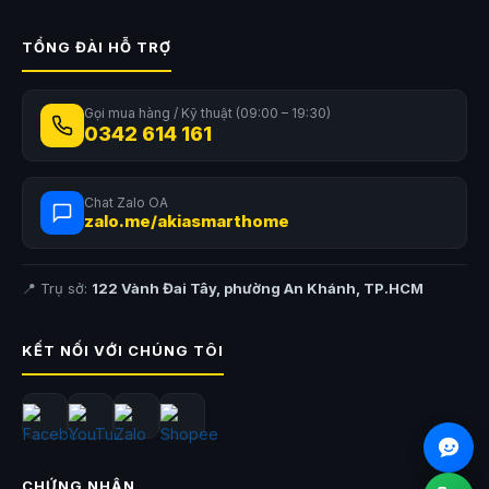
TỔNG ĐÀI HỖ TRỢ
Gọi mua hàng / Kỹ thuật (09:00 – 19:30)
0342 614 161
Chat Zalo OA
zalo.me/akiasmarthome
📍 Trụ sở:
122 Vành Đai Tây, phường An Khánh, TP.HCM
KẾT NỐI VỚI CHÚNG TÔI
CHỨNG NHẬN