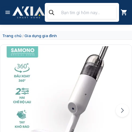
Chuyển
Tìm
đến
kiếm
nội
sản
dung
phẩm
Trang chủ
Gia dụng gia đình
/