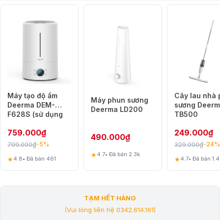
Máy tạo độ ẩm
Cây lau nhà
Máy phun sương
Deerma DEM-
sương Deer
Deerma LD200
F628S (sử dụng
TB500
được tinh dầu)
759.000
₫
249.000
₫
490.000
₫
799.000
₫
329.000
₫
-5%
-24%
★
4.7
• Đã bán 2.3k
★
★
4.8
• Đã bán 461
4.7
• Đã bán 1.4
TẠM HẾT HÀNG
(Vui lòng liên hệ 0342.614.161)