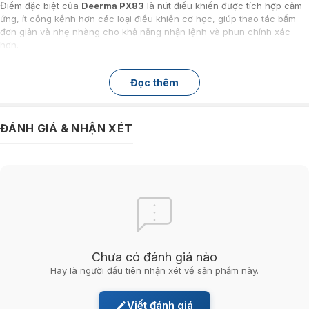
Điểm đặc biệt của
Deerma PX83
là nút điều khiển được tích hợp cảm
ứng, ít cồng kềnh hơn các loại điều khiển cơ học, giúp thao tác bấm
đơn giản và nhẹ nhàng cho khả năng nhận lệnh và phun chính xác
hơn.
Máy phun tinh dầu hoạt động vô cùng tiết kiệm chỉ với 2 viên pin AA
cho bạn thời gian sử dụng lên đến 3 tháng.
Đọc thêm
ĐÁNH GIÁ & NHẬN XÉT
Chưa có đánh giá nào
Hãy là người đầu tiên nhận xét về sản phẩm này.
Viết đánh giá