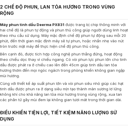
2 CHẾ ĐỘ PHUN, LAN TỎA HƯƠNG TRONG VÙNG
RỘNG
Máy phun tinh dầu Deerma PX831
được trang bị chip thông minh với
hai chế độ là phun tự động và phun thủ công giúp người dùng linh hoạt
theo nhu cầu sử dụng. Máy mặc định chế độ phun tự động sau mỗi 20
phút, đến thời gian mặc định máy sẽ tự phun, hoặc nhấn nhẹ vào nút
tròn trước mặt máy để thực hiện chế độ phun thủ công.
Bên cạnh đó, được tích hợp công nghệ phun thẳng đứng, hoạt động
theo chiều dọc thay vì chiều ngang. Có vòi phun lực phun lớn cho tinh
dầu được phát ra ở chiều cao lên đến 45cm giúp tinh dầu lan tỏa
hương thơm đến mọi ngóc ngách trong phòng khiến không gian ngập
mùi hương.
Cùng với thiết kế áp suất phun lớn và vòi phun siêu nhỏ giúp các hạt
tinh dầu được phun ra ở dạng siêu mịn tạo thành màn sương lơ lửng
không khí cho khả năng lan tỏa mùi hương trong vùng rộng, xua tan
các phân tử gây mùi đem lại không gian tươi mát trong thời gian dài.
ĐIỀU KHIỂN TIỆN LỢI, TIẾT KIỆM NĂNG LƯỢNG SỬ
DỤNG