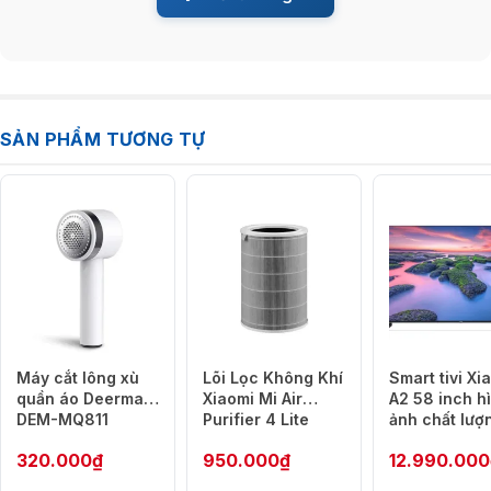
SẢN PHẨM TƯƠNG TỰ
Máy cắt lông xù
Lõi Lọc Không Khí
Smart tivi Xi
quần áo Deerma
Xiaomi Mi Air
A2 58 inch h
DEM-MQ811
Purifier 4 Lite
ảnh chất lượ
âm thanh siê
320.000
₫
950.000
₫
12.990.000