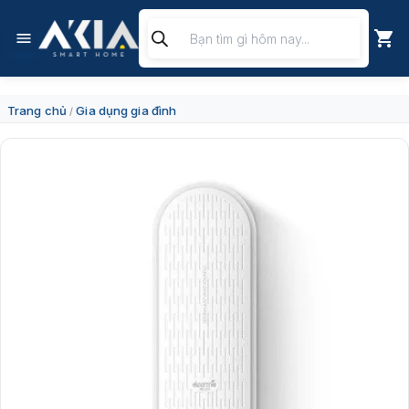
Chuyển
Tìm
đến
kiếm
nội
sản
dung
phẩm
Trang chủ
Gia dụng gia đình
/