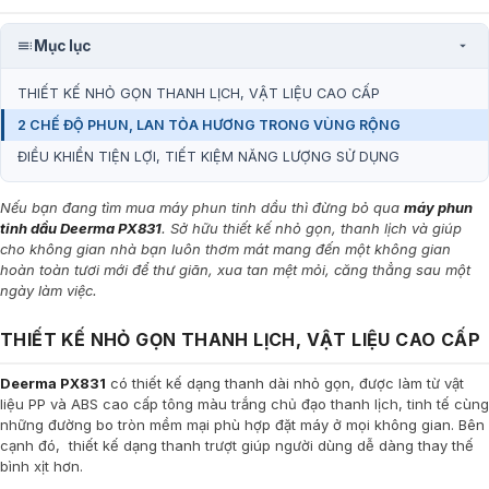
Mục lục
THIẾT KẾ NHỎ GỌN THANH LỊCH, VẬT LIỆU CAO CẤP
2 CHẾ ĐỘ PHUN, LAN TỎA HƯƠNG TRONG VÙNG RỘNG
ĐIỀU KHIỂN TIỆN LỢI, TIẾT KIỆM NĂNG LƯỢNG SỬ DỤNG
Nếu bạn đang tìm mua máy phun tinh dầu thì đừng bỏ qua
máy phun
tinh dầu Deerma PX831
. Sở hữu thiết kế nhỏ gọn, thanh lịch và giúp
cho không gian nhà bạn luôn thơm mát mang đến một không gian
hoàn toàn tươi mới để thư giãn, xua tan mệt mỏi, căng thẳng sau một
ngày làm việc.
THIẾT KẾ NHỎ GỌN THANH LỊCH, VẬT LIỆU CAO CẤP
Deerma PX831
có thiết kế dạng thanh dài nhỏ gọn, được làm từ vật
liệu PP và ABS cao cấp tông màu trắng chủ đạo thanh lịch, tinh tế cùng
những đường bo tròn mềm mại phù hợp đặt máy ở mọi không gian. Bên
cạnh đó, thiết kế dạng thanh trượt giúp người dùng dễ dàng thay thế
bình xịt hơn.