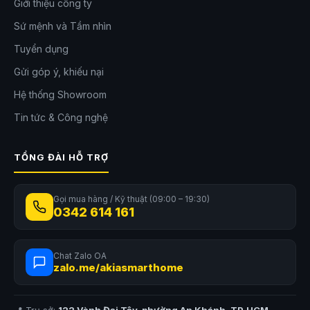
Giới thiệu công ty
Sứ mệnh và Tầm nhìn
Tuyển dụng
Gửi góp ý, khiếu nại
Hệ thống Showroom
Tin tức & Công nghệ
TỔNG ĐÀI HỖ TRỢ
Gọi mua hàng / Kỹ thuật (09:00 – 19:30)
0342 614 161
Chat Zalo OA
zalo.me/akiasmarthome
📍 Trụ sở:
122 Vành Đai Tây, phường An Khánh, TP.HCM