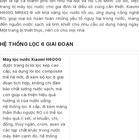
biệt là tại cá thanh phố lớn như Hà Nội và Hồ Chí Minh. Do đó, việc
trang bị máy lọc nước cho gia đình là điều vô cùng cần thiết. Xiaomi
H600G MR642-B với khả năng lọc nước tối ưu, ứng dụng công nghệ
RO, giúp loại bỏ hoàn toàn những yếu tố nguy hại trong nước, mang
đến nguồn nước sạch và tinh khiết cho nhu cầu sử dụng hàng ngày.
Một trang bị thiết thực, nên có cho mọi nhà.
HỆ THỐNG LỌC 6 GIAI ĐOẠN
Máy lọc nước Xiaomi H600G
được trang bị lõi lọc kép cao
cấp, sử dụng lõi lọc composite
thế hệ mới, đi kèm bộ lọc 6 giai
đoạn tích hợp, không chỉ đảm
bảo chất lượng nước sạch, mà
còn giúp cải thiện hiệu quả
hương vị của nước uống.
Hệ thống lọc 6 cấp, đi kèm màng
thẩm thấu ngược RO có thể lọc
hiệu quả rỉ sét, vi khuẩn, chì,
đồng, thủy ngân, crom, asen và
các tạp chất khác trong nước
máy. Bên cạnh đó, hệ thống