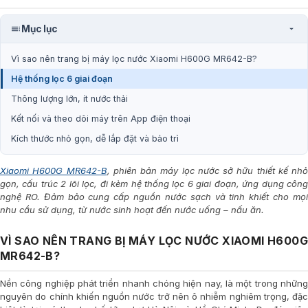
Mục lục
Vì sao nên trang bị máy lọc nước Xiaomi H600G MR642-B?
Hệ thống lọc 6 giai đoạn
Thông lượng lớn, ít nước thải
Kết nối và theo dõi máy trên App điện thoại
Kích thước nhỏ gọn, dễ lắp đặt và bảo trì
Xiaomi H600G MR642-B
, phiên bản máy lọc nước sở hữu thiết kế nhỏ
gọn, cấu trúc 2 lõi lọc, đi kèm hệ thống lọc 6 giai đoạn, ứng dụng công
nghệ RO. Đảm bảo cung cấp nguồn nước sạch và tinh khiết cho mọi
nhu cầu sử dụng, từ nước sinh hoạt đến nước uống – nấu ăn.
VÌ SAO NÊN TRANG BỊ MÁY LỌC NƯỚC XIAOMI H600G
MR642-B?
Nền công nghiệp phát triển nhanh chóng hiện nay, là một trong những
nguyên do chính khiến nguồn nước trở nên ô nhiễm nghiêm trọng, đặc