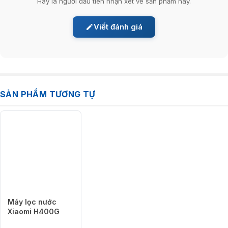
Hãy là người đầu tiên nhận xét về sản phẩm này.
vị của nước, sẽ giúp nước tinh
khiết và trong hơn.
Và cuối cùng là lớp origami PET,
Viết đánh giá
có tác dụng ngăn chặn hiệu quả
các hạt than hoạt tính kết tủa bởi
lõi carbon thứ 5, đảm bảo đem
đến cho người dùng nguồn nước
sinh hoạt chất lượng nhất.
SẢN PHẨM TƯƠNG TỰ
THÔNG LƯỢNG LỚN, ÍT NƯỚC THẢI
Thông lượng nước của
Xiaomi
MR642-B
lên đến 600 Gallon,
có thể đổ đầy một ly nước chỉ
trong 6 giây. Tốc độ cung cấp
nước sạch tinh khiết đạt 1.58L/
phút. Đảm bảo tốc độ cấp nước
nhanh và ổn định trong suốt quá
trình sử dụng hàng ngày.
Máy lọc nước
Máy lọc nước
Xiaomi MR642-B
Xiaomi H400G
cho tỷ lệ nước tinh khiết và nước
thải là 2:1, có nghĩa là 2 cốc