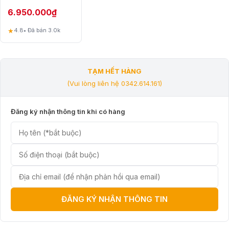
nước tinh khiết sẽ chỉ tạo ra 1
6.950.000
₫
cốc nước thải, giúp tiết kiệm tối
ưu nguồn nước. Máy không tích
★
4.8
• Đã bán 3.0k
hợp bể chứa, vì thế sẽ hạn chế
được nguy cơ đóng cặn – ô
nhiễm thứ cấp, đảm bảo sự tinh
khiết cho nguồn nước sau mỗi
TẠM HẾT HÀNG
quy trình lọc.
(Vui lòng liên hệ 0342.614.161)
KẾT NỐI VÀ THEO DÕI MÁY TRÊN APP ĐIỆN THOẠI
Đăng ký nhận thông tin khi có hàng
Máy lọc nước Xiaomi 600G còn
hỗ trợ kết nối với App Mi Home
để người dùng thuận tiện giám
sát giá trị chất lượng nước TDS
của nguồn nước và xem tuổi thọ
bộ lọc để thay thế khi đến kỳ.
ĐĂNG KÝ NHẬN THÔNG TIN
KÍCH THƯỚC NHỎ GỌN, DỄ LẮP ĐẶT VÀ BẢO TRÌ