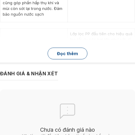
cũng góp phần hấp thụ khí và
mùi còn sót lại trong nước. Đảm
bảo nguồn nước sạch
Lớp lọc PP đầu tiên cho hiệu quả
lọc tối ưu các hạt lớn như cát, rỉ
sét,… Lớp lọc thứ 2 là thanh
carbon, có tác dụng hấp thụ clo
Đọc thêm
dư trong nước. Lớp thứ 3 trong
thanh carbon được bổ sung
chất ức chế cặn để giảm tắc
ĐÁNH GIÁ & NHẬN XÉT
nghẽn màng lọc RO và kéo dài
tuổi thọ cho màng.
Thứ 4 là lớp phần tử lọc thẩm
thấu ngược RO tiên tiến giúp lọc
sạch và sâu các kim loại nặng, vi
khuẩn, tạp chất hữu cơ có kích
thước 0.0001µm. Tiếp theo là lõi
lọc thanh carbon cấp 5 với khả
Chưa có đánh giá nào
năng khử mùi và cải thiện hương