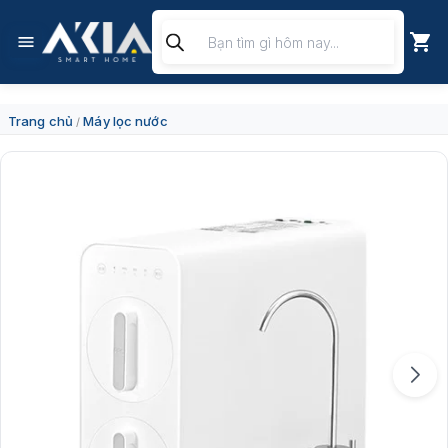
Chuyển
Tìm
đến
kiếm
nội
sản
dung
phẩm
Trang chủ
Máy lọc nước
/