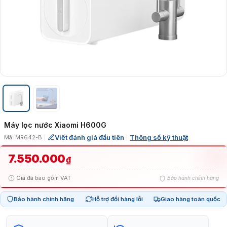
Máy lọc nước Xiaomi H600G
Viết đánh giá đầu tiên
Thông số kỹ thuật
Mã: MR642-B
|
|
7.550.000
₫
Giá đã bao gồm VAT
Bảo hành chính hãng
Bảo hành chính hãng
Hỗ trợ đổi hàng lỗi
Giao hàng toàn quốc