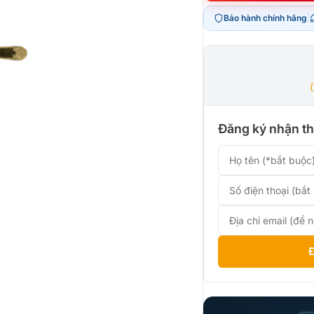
là:
tại
Bảo hành chính hãng
|
18.990.
là:
12.990.
Đăng ký nhận th