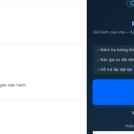
Gửi hình cửa nhà — k
Kiểm tra tương th
Báo giá ưu đãi riê
Hỗ trợ lắp đặt tận
 gian bảo hành.
hoặc 