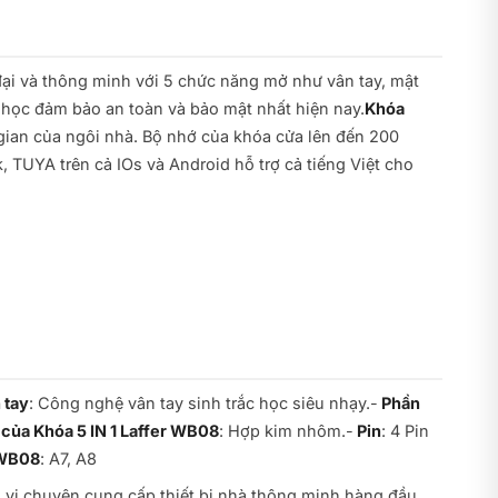
đại và thông minh với 5 chức năng mở như vân tay, mật
 học đảm bảo an toàn và bảo mật nhất hiện nay.
Khóa
gian của ngôi nhà. Bộ nhớ của khóa cửa lên đến 200
 TUYA trên cả IOs và Android hỗ trợ cả tiếng Việt cho
 tay
: Công nghệ vân tay sinh trắc học siêu nhạy.-
Phần
 của Khóa 5 IN 1 Laffer WB08
: Hợp kim nhôm.-
Pin
: 4 Pin
 WB08
: A7, A8
 vị chuyên cung cấp thiết bị nhà thông minh hàng đầu