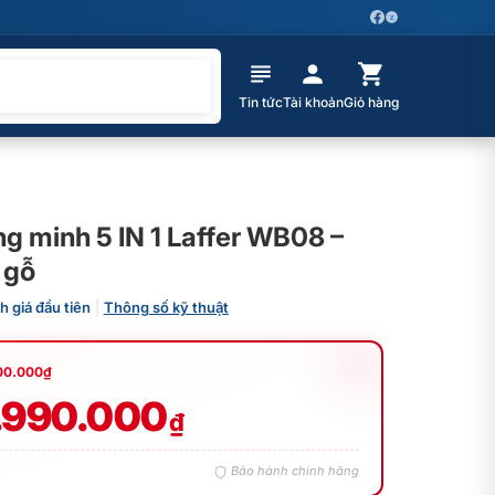
Z
Tin tức
Tài khoản
Giỏ hàng
g minh 5 IN 1 Laffer WB08 –
 gỗ
h giá đầu tiên
|
Thông số kỹ thuật
00.000
₫
.990.000
₫
Bảo hành chính hãng