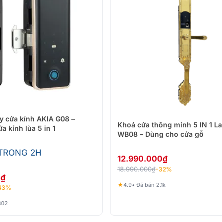
y cửa kính AKIA G08 –
Khoá cửa thông minh 5 IN 1 La
a kính lùa 5 in 1
WB08 – Dùng cho cửa gỗ
 TRONG 2H
12.990.000
₫
18.990.000
₫
-32%
0
₫
★
4.9
• Đã bán 2.1k
43%
302