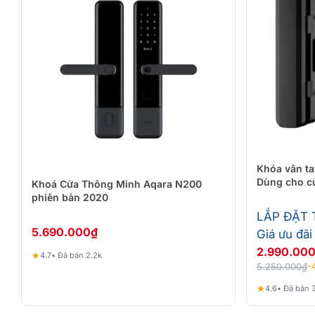
Khóa vân ta
Dùng cho cử
Khoá Cửa Thông Minh Aqara N200
phiên bản 2020
LẮP ĐẶT
5.690.000
₫
Giá ưu đãi
2.990.00
★
4.7
• Đã bán 2.2k
5.250.000
₫
-
★
4.6
• Đã bán 