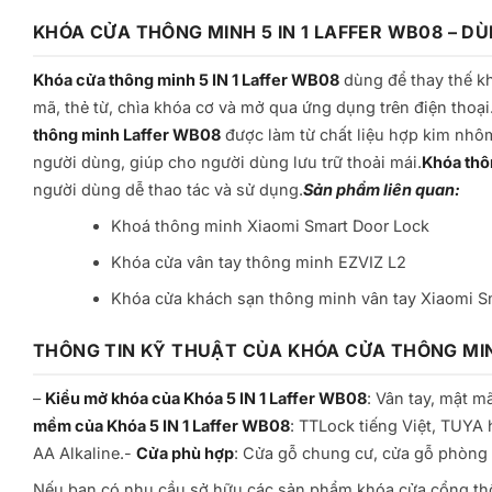
KHÓA CỬA THÔNG MINH 5 IN 1 LAFFER WB08 – D
Khóa cửa thông minh 5 IN 1 Laffer WB08
dùng để thay thế kh
mã, thẻ từ, chìa khóa cơ và mở qua ứng dụng trên điện thoạ
thông minh Laffer WB08
được làm từ chất liệu hợp kim nhô
người dùng, giúp cho người dùng lưu trữ thoải mái.
Khóa thô
người dùng dễ thao tác và sử dụng.
Sản phẩm liên quan:
Khoá thông minh Xiaomi Smart Door Lock
Khóa cửa vân tay thông minh EZVIZ L2
Khóa cửa khách sạn thông minh vân tay Xiaomi S
THÔNG TIN KỸ THUẬT CỦA KHÓA CỬA THÔNG MINH
–
Kiểu mở khóa của Khóa 5 IN 1 Laffer WB08
: Vân tay, mật mã
mềm của Khóa 5 IN 1 Laffer WB08
: TTLock tiếng Việt, TUYA 
AA Alkaline.-
Cửa phù hợp
: Cửa gỗ chung cư, cửa gỗ phòng
Nếu bạn có nhu cầu sở hữu các sản phẩm khóa cửa cổng thôn