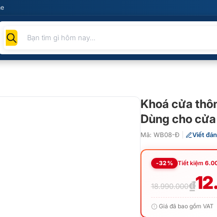
me
Tìm
kiếm
sản
phẩm
Khoá cửa thôn
Dùng cho cửa
Mã: WB08-Đ
|
Viết đán
-32%
Tiết kiệm
6.0
Giá
Giá
12
₫
18.990.000
gốc
hiện
Giá đã bao gồm VAT