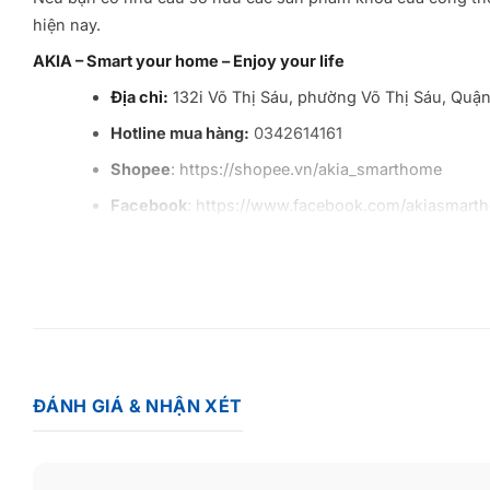
hiện nay.
AKIA – Smart your home – Enjoy your life
Địa chỉ:
132i Võ Thị Sáu, phường Võ Thị Sáu, Quậ
Hotline mua hàng:
0342614161
Shopee
: https://shopee.vn/akia_smarthome
Facebook
: https://www.facebook.com/akiasmart
ĐÁNH GIÁ & NHẬN XÉT