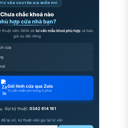
TƯ VẤN CHUYÊN GIA MIỄN PHÍ
Chưa chắc khoá nào
phù hợp cửa nhà bạn?
ỹ thuật viên AKIA sẽ
tư vấn mẫu khoá phù hợp
và báo
giá ưu đãi riêng
ích cửa
ng
 nơi
Gửi hình cửa qua Zalo
Tư vấn miễn phí trong 5 phút
Gọi kỹ thuật:
0342 614 161
để lại số, kỹ thuật viên gọi lại tư vấn