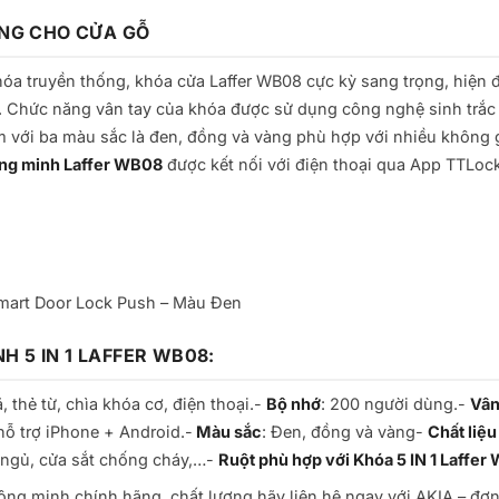
ÙNG CHO CỬA GỖ
óa truyền thống, khóa cửa Laffer WB08 cực kỳ sang trọng, hiện 
i. Chức năng vân tay của khóa được sử dụng công nghệ sinh trắc
m với ba màu sắc là đen, đồng và vàng phù hợp với nhiều không 
ng minh Laffer WB08
được kết nối với điện thoại qua App TTLock,
mart Door Lock Push – Màu Đen
 5 IN 1 LAFFER WB08:
, thẻ từ, chìa khóa cơ, điện thoại.-
Bộ nhớ
: 200 người dùng.-
Vân
hỗ trợ iPhone + Android.-
Màu sắc
: Đen, đồng và vàng-
Chất liệu
 ngủ, cửa sắt chống cháy,…-
Ruột phù hợp với Khóa 5 IN 1 Laffer
g minh chính hãng, chất lượng hãy liên hệ ngay với AKIA – đơn