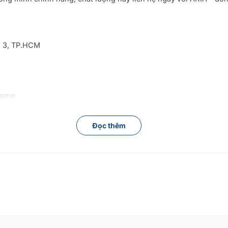
n 3, TP.HCM
home
Đọc thêm