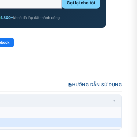
Gọi lại cho tôi
1.800+
khoá đã lắp đặt thành công
ebook
HƯỚNG DẪN SỬ DỤNG