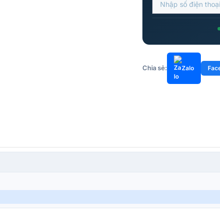
Chia sẻ:
Zalo
Fac