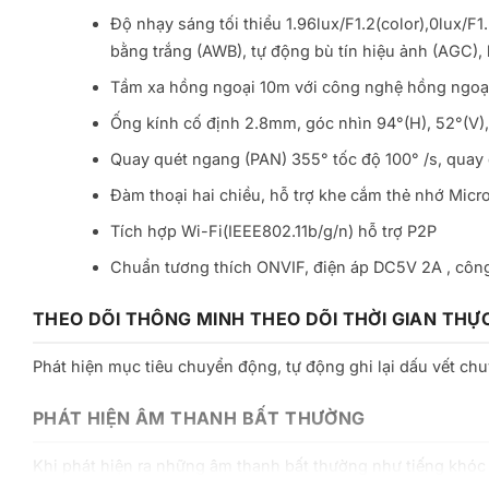
Độ nhạy sáng tối thiểu 1.96lux/F1.2(color),0lux/
bằng trắng (AWB), tự động bù tín hiệu ảnh (AGC)
Tầm xa hồng ngoại 10m với công nghệ hồng ngoạ
Ống kính cố định 2.8mm, góc nhìn 94°(H), 52°(V), 
Quay quét ngang (PAN) 355° tốc độ 100° /s, quay 
Đàm thoại hai chiều, hỗ trợ khe cắm thẻ nhớ Mic
Tích hợp Wi-Fi(IEEE802.11b/g/n) hỗ trợ P2P
Chuẩn tương thích ONVIF, điện áp DC5V 2A , côn
THEO DÕI THÔNG MINH THEO DÕI THỜI GIAN THỰ
Phát hiện mục tiêu chuyển động, tự động ghi lại dấu vết chu
PHÁT HIỆN ÂM THANH BẤT THƯỜNG
Khi phát hiện ra những âm thanh bất thường như tiếng khóc