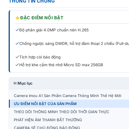
THÔNG TIN CHUNG
★
ĐẶC ĐIỂM NỔI BẬT
Độ phân giải 4.0MP chuẩn nén H.265
Chống ngược sáng DWDR, hỗ trợ đàm thoại 2 chiều (Full-du
Tích hợp còi báo động
Hỗ trợ khe cắm thẻ nhớ Micro SD max 256GB
Mục lục
Camera Imou A1 Sản Phẩm Camera Thông Minh Thế Hệ Mới
ƯU ĐIỂM NỔI BẬT CỦA SẢN PHẨM
THEO DÕI THÔNG MINH THEO DÕI THỜI GIAN THỰC
PHÁT HIỆN ÂM THANH BẤT THƯỜNG
CAMERA SẼ CHỦ ĐỘNG BÁO ĐỘNG