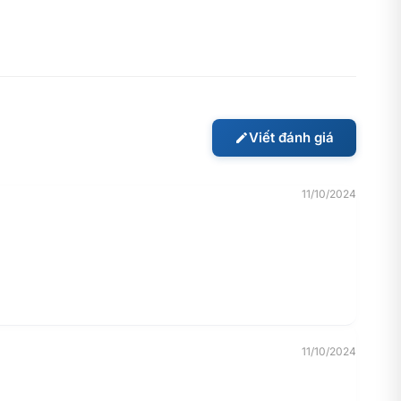
 xua
ến
Viết đánh giá
11/10/2024
ách mà
11/10/2024