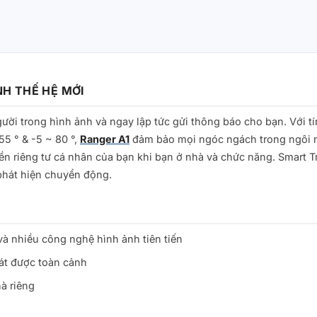
H THẾ HỆ MỚI
ời trong hình ảnh và ngay lập tức gửi thông báo cho bạn. Với t
55 ° & -5 ~ 80 °,
Ranger A1
đảm bảo mọi ngóc ngách trong ngôi 
n riêng tư cá nhân của bạn khi bạn ở nhà và chức năng. Smart T
phát hiện chuyển động.
và nhiều công nghệ hình ảnh tiên tiến
át được toàn cảnh
à riêng