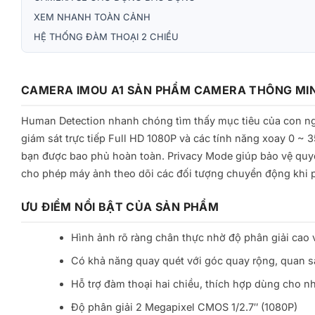
XEM NHANH TOÀN CẢNH
HỆ THỐNG ĐÀM THOẠI 2 CHIỀU
CAMERA IMOU A1 SẢN PHẨM CAMERA THÔNG MIN
Human Detection nhanh chóng tìm thấy mục tiêu của con ngư
giám sát trực tiếp Full HD 1080P và các tính năng xoay 0 ~ 3
bạn được bao phủ hoàn toàn. Privacy Mode giúp bảo vệ quyề
cho phép máy ảnh theo dõi các đối tượng chuyển động khi 
ƯU ĐIỂM NỔI BẬT CỦA SẢN PHẨM
Hình ảnh rõ ràng chân thực nhờ độ phân giải cao 
Có khả năng quay quét với góc quay rộng, quan s
Hỗ trợ đàm thoại hai chiều, thích hợp dùng cho nh
Độ phân giải 2 Megapixel CMOS 1/2.7″ (1080P)