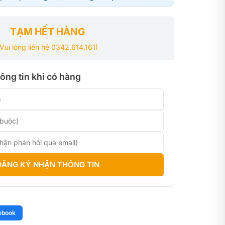
0₫.
0₫.
TẠM HẾT HÀNG
(Vui lòng liên hệ 0342.614.161)
ông tin khi có hàng
ĐĂNG KÝ NHẬN THÔNG TIN
ebook