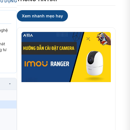
SỬ DỤNG
Xem nhanh mẹo hay
nghệ
hát
g tư