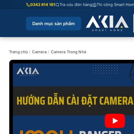
Chuyển
0342 614 161
Tra cứu đơn hàng
Thi công Smart Ho
đến
nội
Danh mục sản phẩm
dung
Trang chủ
/
Camera
/
Camera Trong Nhà