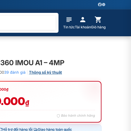
Z
Tin tức
Tài khoản
Giỏ hàng
360 IMOU A1 – 4MP
00
39 đánh giá
|
Thông số kỹ thuật
.000
₫
.000
₫
Bảo hành chính hãng
Hỗ trợ đổi hàng lỗi
|
Giao hàng toàn quốc