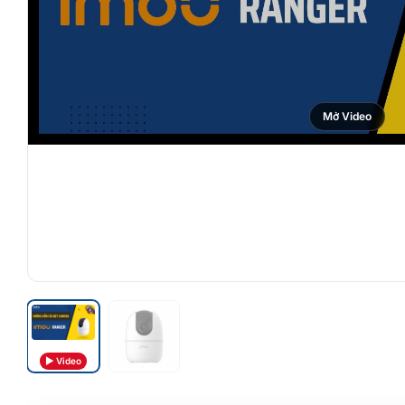
Mở Video
▶ Video