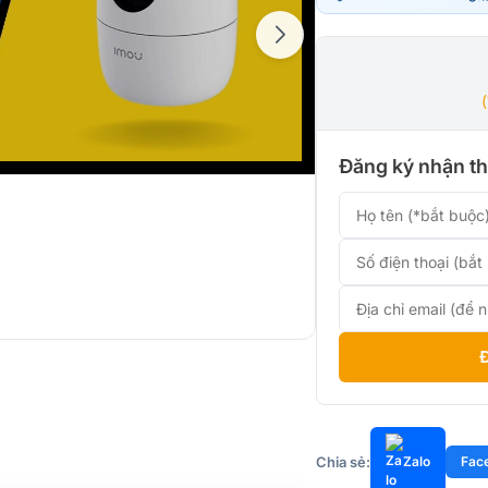
790.00
là:
650.00
Đăng ký nhận th
Chia sẻ:
Zalo
Fac