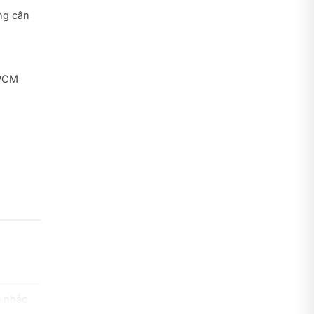
ng cân
 PCM
ể nhắc