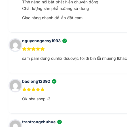
Hỗ trợ hai phương thức mạng, cổng mạng và wifi 2,4Ghz
Tính năng nổi bật:phát hiện chuyển động
Chất lượng sản phẩm:đang sử dụng
Giao hàng nhanh dễ lắp đặt cam
nguyenngocsy1993
(XÁC MINH CHỦ TÀI KHOẢN)
5
ngoài 5
sam pâm dung cunhx dsuowjc tôi đi bin lỗi nhueng lkha
baolong12392
(XÁC MINH CHỦ TÀI KHOẢN)
5
ngoài 5
Ok nha shop :3
trantrongchuhue
(XÁC MINH CHỦ TÀI KHOẢN)