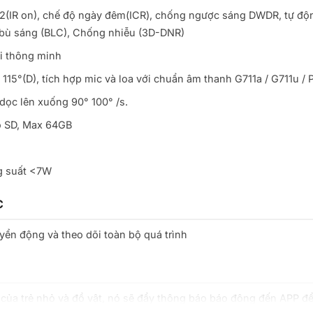
F1.2(IR on), chế độ ngày đêm(ICR), chống ngược sáng DWDR, tự độ
, bù sáng (BLC), Chống nhiễu (3D-DNR)
i thông minh
115°(D), tích hợp mic và loa với chuẩn âm thanh G711a / G711u /
dọc lên xuống 90° 100° /s.
ro SD, Max 64GB
g suất <7W
C
yển động và theo dõi toàn bộ quá trình
 của trẻ nhỏ và đồ vật, nó sẽ đẩy thông báo báo động đến APP đ