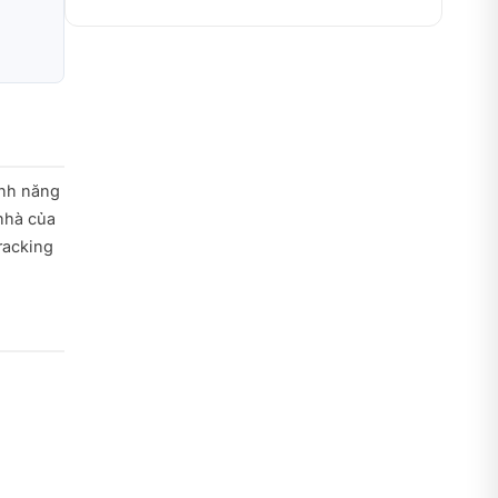
ính năng
nhà của
racking