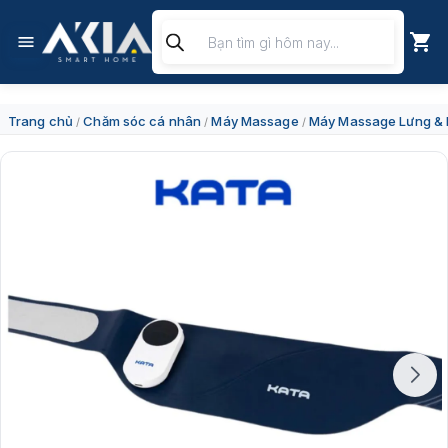
Chuyển
Tìm
đến
kiếm
nội
sản
dung
phẩm
Trang chủ
Chăm sóc cá nhân
Máy Massage
Máy Massage Lưng &
/
/
/