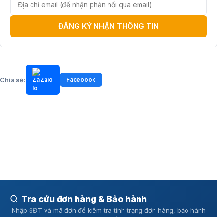
động sâu
Xung điện EMS trên
máy massage lưng KATA W04
có tần số 1000Hz, tăng kh
ĐĂNG KÝ NHẬN THÔNG TIN
năng thâm nhập sâu vào các lớp cơ dưới da. Tác dụng của xung điện EMS mô
phỏng tín hiệu hoạt động của hệ thần kinh trung ương, kích thích co bóp cơ bắp
nhịp nhàng, giúp giảm đau mỏi, căng cứng nhanh chóng.
Chia sẻ:
Zalo
Facebook
Tra cứu đơn hàng & Bảo hành
06 chế độ cùng 16 cấp độ xung cá nhân hóa trải nghiệm sử
Nhập SĐT và mã đơn để kiểm tra tình trạng đơn hàng, bảo hành