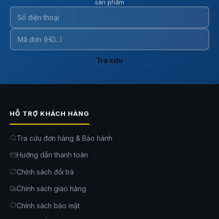
sản phẩm
dụng
Sóng xung điện trên
máy massage
KATA W04 hoạt động 3 chiều, thực hiện chín
xác các kỹ thuật xoa bóp bằng tay người chuyên nghiệp. Người dùng có thể lựa
chọn sử dụng theo 6 chế độ khác nhau đáp ứng các nhu cầu như sau: săn chắc cơ,
rèn luyện cơ, vỗ nhẹ, xoa bóp, nhào nặn và thư giãn.
Tra cứu
HỖ TRỢ KHÁCH HÀNG
Tra cứu đơn hàng & Bảo hành
Hướng dẫn thanh toán
Chính sách đổi trả
Chính sách giao hàng
Chính sách bảo mật
Tại mỗi chế độ, người dùng có thể lựa chọn các cấp độ massage khác nhau, tùy
biến trải nghiệm cá nhân hóa thoải mái nhất. Gợi ý điều chỉnh cường độ sử dụng