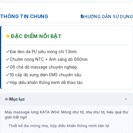
THÔNG TIN CHUNG
HƯỚNG DẪN SỬ DỤNG
★
ĐẶC ĐIỂM NỔI BẬT
Đai đeo da PU siêu mỏng chỉ 1.3mm.
Chườm nóng NTC + Ánh sáng đỏ 660nm.
06 chế độ massage chuyên nghiệp.
16 cấp độ xung điện EMS chuyên sâu.
Hộp điều khiển thông minh dễ thao tác.
Mục lục
Máy massage lưng KATA W04: Mỏng như tờ, nhẹ như tơ, hiệu quả thư
giãn bất ngờ
Thiết kế đai mỏng nhẹ, hộp điều khiển thông minh tiện lợi