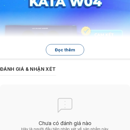
Đọc thêm
ĐÁNH GIÁ & NHẬN XÉT
Thiết kế đai mỏng nhẹ, hộp điều khiển thông minh tiện lợi
Máy massage lưng KATA W04
mỏng gần như là “vô hình”, độ dày chỉ 1.3mm tạ
Chưa có đánh giá nào
cảm giác thoải mái nhất khi đeo. Trọng lượng máy nhẹ chỉ khoảng 158g, giúp dễ
Hãy là người đầu tiên nhận xét về sản phẩm này.