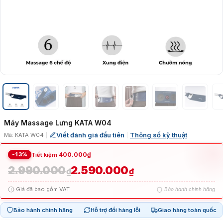
Máy Massage Lưng KATA W04
Viết đánh giá đầu tiên
Thông số kỹ thuật
Mã: KATA W04
|
|
-13%
400.000
₫
Tiết kiệm
2.990.000
2.590.000
Giá
Giá
₫
₫
Giá đã bao gồm VAT
Bảo hành chính hãng
gốc
hiện
Bảo hành chính hãng
Hỗ trợ đổi hàng lỗi
Giao hàng toàn quốc
là:
tại