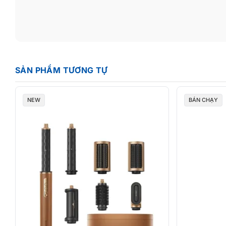
Tốc độ làm mềm tốc nhanh gấp 5x các loại máy sấy truyền 
3 phút cho tóc thưa, mềm
SẢN PHẨM TƯƠNG TỰ
5 phút với đầy đặn
8 phút với tóc dày và dài
NEW
BÁN CHẠY
CÔNG NGHỆ KIỂM SOÁT NHIỆT ĐỘC QUYỀN