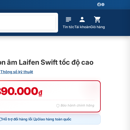
Z
Tin tức
Tài khoản
Giỏ hàng
on âm Laifen Swift tốc độ cao
Thông số kỹ thuật
390.000
₫
Bảo hành chính hãng
Hỗ trợ đổi hàng lỗi
|
Giao hàng toàn quốc
00₫.