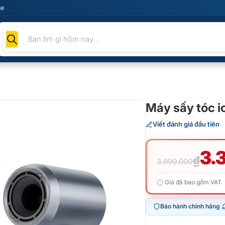
me
Tìm
kiếm
sản
phẩm
Máy sấy tóc i
Viết đánh giá đầu tiên
|
Giá
Giá
3.
₫
3.990.000
gốc
hiện
Giá đã bao gồm VAT
là:
tại
Bảo hành chính hãng
|
3.990.0
là: