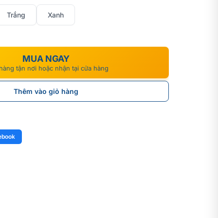
00₫.
Trắng
Xanh
MUA NGAY
hàng tận nơi hoặc nhận tại cửa hàng
Thêm vào giỏ hàng
ebook