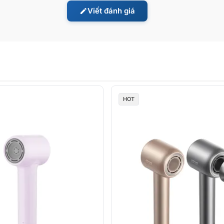
Viết đánh giá
thống:
HOT