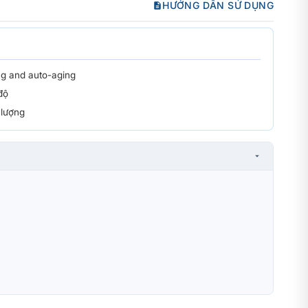
HƯỚNG DẪN SỬ DỤNG
ng and auto-aging
độ
 lượng