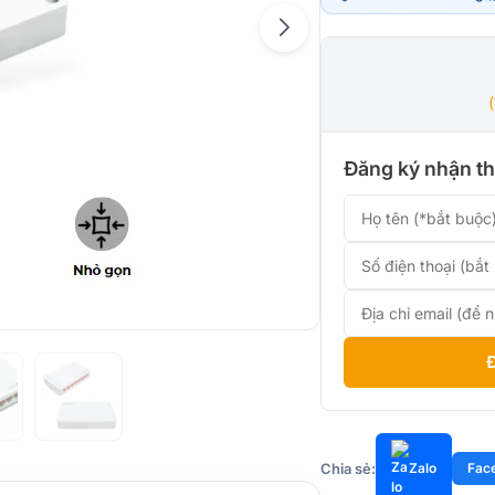
245.00
là:
195.000
Đăng ký nhận th
Chia sẻ:
Zalo
Fac