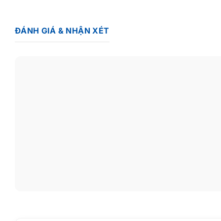
S808
được thiết kế phù hợp với hộ gia đình hoặc văn phòng cỡ n
mà không cần lo lắng về loại cáp. 8 cổng LAN trên S808 có tốc độ
ĐÁNH GIÁ & NHẬN XÉT
Duplex và áp suất trong chế độ Half Duplex, loại bỏ sự tắc nghẽn 