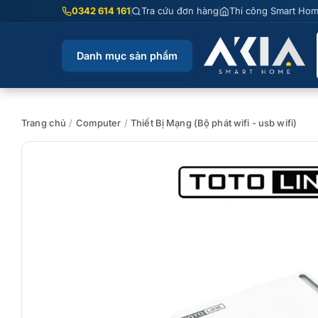
Chuyển
0342 614 161
Tra cứu đơn hàng
Thi công Smart Ho
đến
nội
Danh mục sản phẩm
dung
Trang chủ
/
Computer
/
Thiết Bị Mạng (Bộ phát wifi - usb wifi)