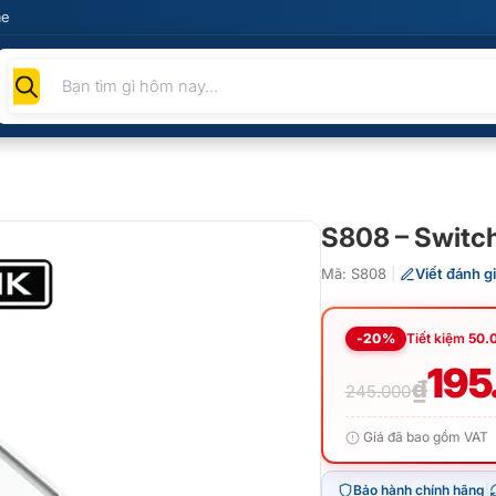
me
Tìm
kiếm
sản
phẩm
S808 – Switc
Mã: S808
|
Viết đánh gi
-20%
Tiết kiệm
50.
Giá
Giá
195
₫
245.000
gốc
hiện
Giá đã bao gồm VAT
là:
tại
Bảo hành chính hãng
|