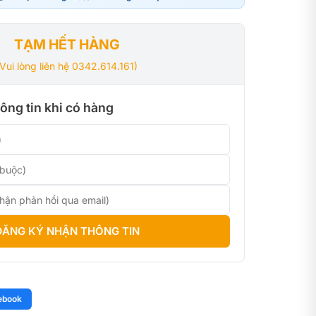
0₫.
₫.
TẠM HẾT HÀNG
(Vui lòng liên hệ 0342.614.161)
ông tin khi có hàng
ĐĂNG KÝ NHẬN THÔNG TIN
ebook