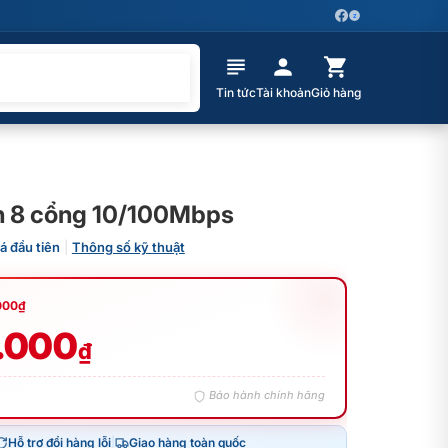
Z
Tin tức
Tài khoản
Giỏ hàng
h 8 cổng 10/100Mbps
á đầu tiên
|
Thông số kỹ thuật
000
₫
.000
₫
Bảo hành chính hãng
Hỗ trợ đổi hàng lỗi
|
Giao hàng toàn quốc