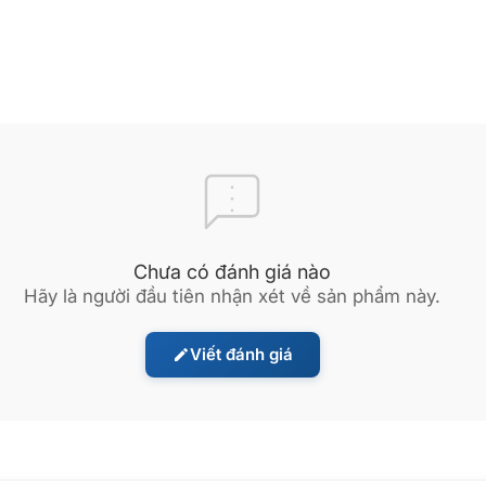
hỏ. Switch cung cấp 8 cổng LAN hỗ trợ MDI/MDIX tự nhận cáp thẳng/c
 tối đa 100Mbps, tương thích chuẩn IEEE 802.3, IEEE 802.3u, IEEE 802
lưu lượng, giúp người dùng trải nghiệm Internet ổn định và mượt mà.
Chưa có đánh giá nào
Hãy là người đầu tiên nhận xét về sản phẩm này.
Viết đánh giá