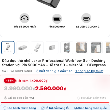
Đầu đọc thẻ nhớ Lexar Professional Workflow Go – Docking
Station với Pin 5000mAh – Hỗ trợ SD – microSD – CFexpress
Viết đánh giá đầu tiên
Thông số kỹ thuật
Mã: LPWF600N-1ANGL
|
|
-35%
1.400.000
₫
Tiết kiệm
3.990.000
2.590.000
Giá
Giá
₫
₫
Giá đã bao gồm VAT
Bảo hành chính hãng
gốc
hiện
Bảo hành chính hãng
Hỗ trợ đổi hàng lỗi
Giao hàng toàn quốc