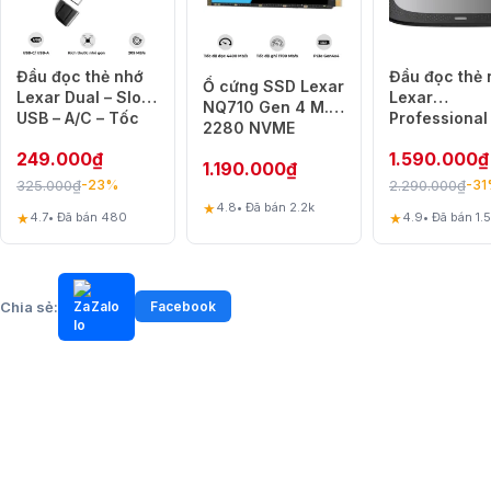
Đầu đọc thẻ nhớ
Đầu đọc thẻ 
Ổ cứng SSD Lexar
Lexar Dual – Slot
Lexar
NQ710 Gen 4 M.2
USB – A/C – Tốc
Professional
2280 NVME
độ truyền tải
CFexpress T
500GB – Tốc độ
249.000
₫
1.590.000
₫
205MB/s – Kết nối
– Tốc độ tru
1.190.000
₫
5000Mb/s
USB – A và USB –
Gb/giây – Thi
325.000
₫
2.290.000
₫
-23%
-3
C
nhỏ gọn
★
4.8
• Đã bán 2.2k
★
★
4.7
• Đã bán 480
4.9
• Đã bán 1.
Chia sẻ:
Zalo
Facebook