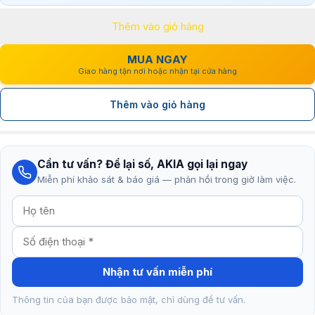
là:
tại
Thêm vào giỏ hàng
3.990.000₫.
là:
2.590.000₫.
MUA NGAY
Giao hàng tận nơi hoặc nhận tại cửa hàng
Thêm vào giỏ hàng
Cần tư vấn? Để lại số, AKIA gọi lại ngay
Miễn phí khảo sát & báo giá — phản hồi trong giờ làm việc.
Nhận tư vấn miễn phí
Thông tin của bạn được bảo mật, chỉ dùng để tư vấn.