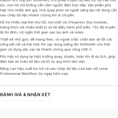
station tích hợp pin 5000mAh, cho phép truyền dữ liệu tốc độ cao mọi
lúc, mọi nơi mà không cần cắm nguồn điện trực tiếp. Sản phẩm phù
hợp cho nhiếp ảnh gia, nhà quay phim và người sáng tạo nội dung cần
sao chép dữ liệu nhanh chóng khi di chuyển.
Hỗ trợ nhiều loại thẻ như SD, microSD và CFexpress (tùy module),
tương thích với nhiều thiết bị và hệ điều hành phổ biến. Tốc độ truyền
tải ổn định, rút ngắn thời gian sao lưu ảnh và video.
Thiết kế nhỏ gọn, dễ mang theo, vỏ ngoài chắc chắn bảo vệ tốt các
cổng kết nối và thẻ nhớ. Pin sạc dung lượng lớn 5000mAh cho thời
gian sử dụng dài, sạc lại nhanh chóng qua cổng USB-C.
Phù hợp sử dụng tại hiện trường quay, studio, hoặc khi đi du lịch, giúp
đảm bảo an toàn dữ liệu và tối ưu quy trình làm việc.
Nâng cao hiệu suất lưu trữ và sao chép dữ liệu của bạn với Lexar
Professional Workflow Go ngay hôm nay!
ĐÁNH GIÁ & NHẬN XÉT