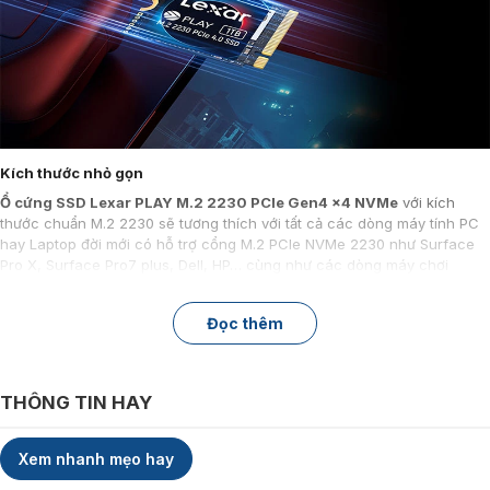
Kích thước nhỏ gọn
Ổ cứng SSD Lexar PLAY M.2 2230 PCIe Gen4 x4 NVMe
với kích
thước chuẩn M.2 2230 sẽ tương thích với tất cả các dòng máy tính PC
hay Laptop đời mới có hỗ trợ cổng M.2 PCIe NVMe 2230 như Surface
Pro X, Surface Pro7 plus, Dell, HP… cùng như các dòng máy chơi
game cầm tay như Steam Deck và ASUS ROG Ally.
Đọc thêm
THÔNG TIN HAY
Xem nhanh mẹo hay