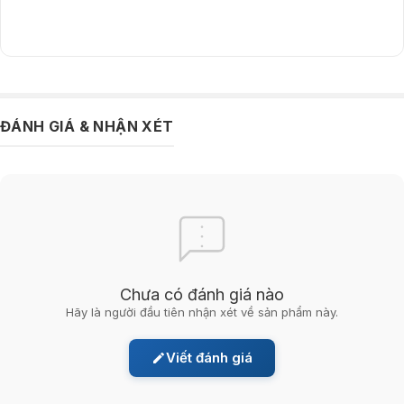
Bạn đang quan tâm đến
SSD Lexar 1TB PLAY M.2 2230 PCIe Gen4 x4 NVMe
LNMPLAY001T-RNNNG? Đang còn đang băn khoăn chưa biết có
ĐÁNH GIÁ & NHẬN XÉT
nên mua sản phẩm hay không? Liên hệ
AKIA Smart Home
ngay để
được tư vấn chi tiết!
Chưa có đánh giá nào
Hãy là người đầu tiên nhận xét về sản phẩm này.
Viết đánh giá