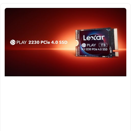
Làm nhiều việc hơn – Tiết kiệm thời gian
Ổ cứng SSD Lexar PLAY M.2 2230 PCIe Gen4 x4 NVMe
với công
nghệ SLC FLASH NAND mang đến tốc độ cao sẽ giúp tải dữ liệu nhanh
hơn, tiết kiệm thời gian hơn so với các thế hệ trước, để bạn không phải
chờ đợi và bạn sẽ làm được nhiều việc hơn.