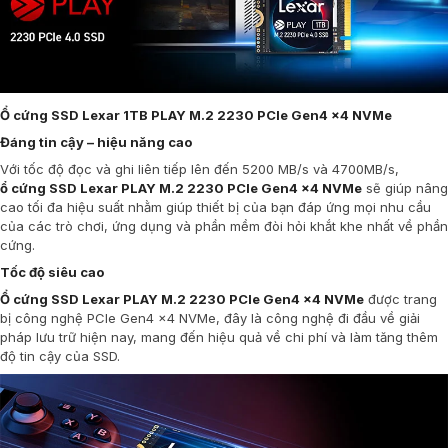
Ổ cứng SSD Lexar 1TB PLAY M.2 2230 PCIe Gen4 x4 NVMe
Đáng tin cậy – hiệu năng cao
Với tốc độ đọc và ghi liên tiếp lên đến 5200 MB/s và 4700MB/s,
ổ cứng SSD Lexar PLAY M.2 2230 PCIe Gen4 x4 NVMe
sẽ giúp nâng
cao tối đa hiệu suất nhằm giúp thiết bị của bạn đáp ứng mọi nhu cầu
của các trò chơi, ứng dụng và phần mềm đòi hỏi khắt khe nhất về phần
cứng.
Tốc độ siêu cao
Ổ cứng SSD Lexar PLAY M.2 2230 PCIe Gen4 x4 NVMe
được trang
bị công nghệ PCIe Gen4 x4 NVMe, đây là công nghệ đi đầu về giải
pháp lưu trữ hiện nay, mang đến hiệu quả về chi phí và làm tăng thêm
độ tin cậy của SSD.