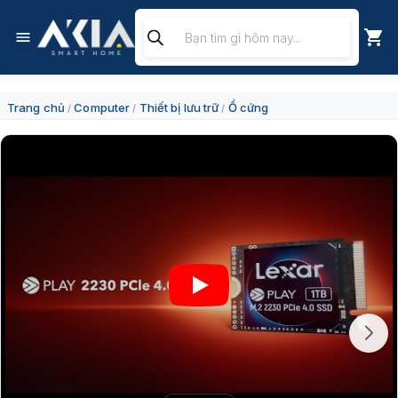
Chuyển
Tìm
đến
kiếm
nội
sản
dung
phẩm
Trang chủ
Computer
Thiết bị lưu trữ
Ổ cứng
/
/
/