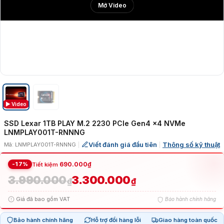
Mở Video
▶ Video
SSD Lexar 1TB PLAY M.2 2230 PCIe Gen4 x4 NVMe
LNMPLAY001T-RNNNG
Viết đánh giá đầu tiên
Thông số kỹ thuật
Mã: LNMPLAY001T-RNNNG
|
|
-17%
690.000
₫
Tiết kiệm
3.990.000
3.300.000
Giá
Giá
₫
₫
Giá đã bao gồm VAT
Bảo hành chính hãng
gốc
hiện
Bảo hành chính hãng
Hỗ trợ đổi hàng lỗi
Giao hàng toàn quốc