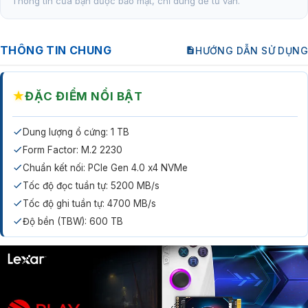
Thông tin của bạn được bảo mật, chỉ dùng để tư vấn.
THÔNG TIN CHUNG
HƯỚNG DẪN SỬ DỤNG
★
ĐẶC ĐIỂM NỔI BẬT
Dung lượng ổ cứng: 1 TB
Form Factor: M.2 2230
Chuẩn kết nối: PCIe Gen 4.0 x4 NVMe
Tốc độ đọc tuần tự: 5200 MB/s
Tốc độ ghi tuần tự: 4700 MB/s
Độ bền (TBW): 600 TB