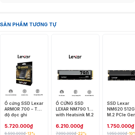
SẢN PHẨM TƯƠNG TỰ
Ổ cứng SSD Lexar
Ổ CỨNG SSD
SSD Lexar
ARMOR 700 – Tốc
LEXAR NM790 1TB
NM620 512G
độ đọc ghi
with Heatsink M.2
M.2 PCIe Ge
2000MB/s –
2280 PCIe
LNM620X512
5.720.000
₫
6.210.000
₫
1.750.000
₫
Chống nước –
Gen4x4 NVMe
RNNNG
chống bụi IP66
SSD
6.590.000
₫
7.990.000
₫
1.950.000
₫
-13%
-22%
-10