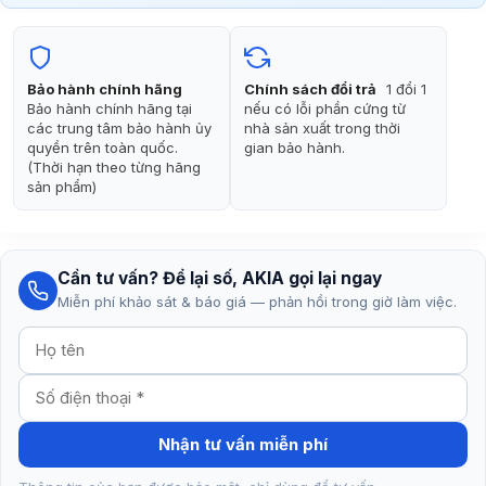
là:
tại
3.990.000₫.
là:
3.300.000₫.
Bảo hành chính hãng
Chính sách đổi trả
1 đổi 1
Bảo hành chính hãng tại
nếu có lỗi phần cứng từ
các trung tâm bảo hành ủy
nhà sản xuất trong thời
quyền trên toàn quốc.
gian bảo hành.
(Thời hạn theo từng hãng
sản phẩm)
Cần tư vấn? Để lại số, AKIA gọi lại ngay
Miễn phí khảo sát & báo giá — phản hồi trong giờ làm việc.
Nhận tư vấn miễn phí