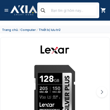
Chuyển
Tìm
đến
kiếm
nội
sản
dung
phẩm
Trang chủ
Computer
Thiết bị lưu trữ
/
/