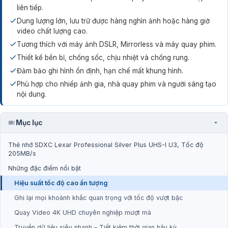
liên tiếp.
Dung lượng lớn, lưu trữ được hàng nghìn ảnh hoặc hàng giờ
video chất lượng cao.
Tương thích với máy ảnh DSLR, Mirrorless và máy quay phim.
Thiết kế bền bỉ, chống sốc, chịu nhiệt và chống rung.
Đảm bảo ghi hình ổn định, hạn chế mất khung hình.
Phù hợp cho nhiếp ảnh gia, nhà quay phim và người sáng tạo
nội dung.
Mục lục
Thẻ nhớ SDXC Lexar Professional Silver Plus UHS-I U3, Tốc độ
205MB/s
Những đặc điểm nổi bật
Hiệu suất tốc độ cao ấn tượng
Ghi lại mọi khoảnh khắc quan trọng với tốc độ vượt bậc
Quay Video 4K UHD chuyên nghiệp mượt mà
Truyền dữ liệu siêu nhanh – Tiết kiệm thời gian hậu kỳ