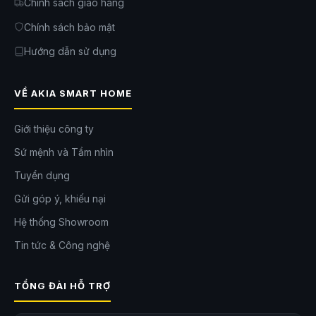
Chính sách giao hàng
Chính sách bảo mật
Hướng dẫn sử dụng
VỀ AKIA SMART HOME
Giới thiệu công ty
Sứ mệnh và Tầm nhìn
Hỗ trợ phục hồi dữ liệu – Lexar Recovery Tool
Tuyển dụng
Thẻ nhớ SDXC Lexar Professional Silver Plus đi kèm phần mềm khôi
Gửi góp ý, khiếu nại
phục dữ liệu Lexar Image Rescue, hỗ trợ lấy lại các file hình ảnh, video
Hệ thống Showroom
bị xóa nhầm hoặc hỏng file, giúp bạn an tâm hơn trong quá trình sử
dụng.
Tin tức & Công nghệ
TỔNG ĐÀI HỖ TRỢ