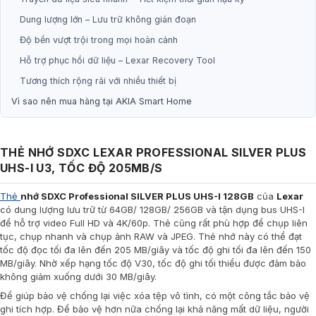
Dung lượng lớn – Lưu trữ không gián đoạn
Độ bền vượt trội trong mọi hoàn cảnh
Hỗ trợ phục hồi dữ liệu – Lexar Recovery Tool
Tương thích rộng rãi với nhiều thiết bị
Vì sao nên mua hàng tại AKIA Smart Home
THẺ NHỚ SDXC LEXAR PROFESSIONAL SILVER PLUS
UHS-I U3, TỐC ĐỘ 205MB/S
Thẻ
nhớ SDXC Professional SILVER PLUS UHS-I 128GB
của
Lexar
có dung lượng lưu trữ từ 64GB/ 128GB/ 256GB và tận dụng bus UHS-I
để hỗ trợ video Full HD và 4K/60p. Thẻ cũng rất phù hợp để chụp liên
tục, chụp nhanh và chụp ảnh RAW và JPEG. Thẻ nhớ này có thể đạt
tốc độ đọc tối đa lên đến 205 MB/giây và tốc độ ghi tối đa lên đến 150
MB/giây. Nhờ xếp hạng tốc độ V30, tốc độ ghi tối thiểu được đảm bảo
không giảm xuống dưới 30 MB/giây.
Để giúp bảo vệ chống lại việc xóa tệp vô tình, có một công tắc bảo vệ
ghi tích hợp. Để bảo vệ hơn nữa chống lại khả năng mất dữ liệu, người