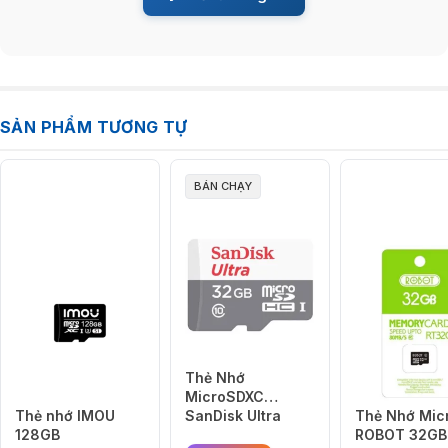
SẢN PHẨM TƯƠNG TỰ
BÁN CHẠY
Quay Video 4K UHD chuyên nghiệp mượt mà
Sở hữu xếp hạng video V30, chiếc thẻ nhớ này dễ dàng xử lý các tác
vụ quay phim 4K Ultra HD liền mạch, giữ chất lượng hình ảnh sắc nét,
chi tiết và ổn định suốt quá trình ghi hình. Phù hợp cho các nhiếp ảnh
gia chuyên nghiệp, YouTuber hay nhà sản xuất phim cần thiết bị lưu trữ
bền bỉ và tốc độ cao.
Thẻ Nhớ
MicroSDXC
Thẻ nhớ IMOU
SanDisk Ultra
Thẻ Nhớ Mic
128GB
32GB 100MB/s
ROBOT 32GB