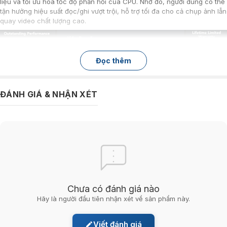
liệu và tối ưu hóa tốc độ phản hồi của CPU. Nhờ đó, người dùng có thể
tận hưởng hiệu suất đọc/ghi vượt trội, hỗ trợ tối đa cho cả chụp ảnh lẫn
quay video chất lượng cao.
Đọc thêm
ĐÁNH GIÁ & NHẬN XÉT
Ghi lại mọi khoảnh khắc quan trọng với tốc độ vượt
bậc
Với khả năng ghi dữ liệu lên đến 150MB/s (đối với phiên bản 128GB và
256GB), thẻ nhớ SDXC Lexar Silver Plus UHS-I U3 là lựa chọn lý tưởng
Chưa có đánh giá nào
để ghi lại những bức ảnh độ phân giải cao, bắt trọn từng khoảnh khắc
Hãy là người đầu tiên nhận xét về sản phẩm này.
đẹp mắt và chi tiết mà không sợ bị gián đoạn hoặc drop frame khi chụp
liên tiếp tốc độ cao (burst mode).
Viết đánh giá