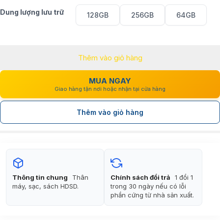
1.090.000₫
Dung lượng lưu trữ
128GB
256GB
64GB
đến
3.990.000₫
Thêm vào giỏ hàng
MUA NGAY
Giao hàng tận nơi hoặc nhận tại cửa hàng
Thêm vào giỏ hàng
Thông tin chung
Thân
Chính sách đổi trả
1 đổi 1
máy, sạc, sách HDSD.
trong 30 ngày nếu có lỗi
phần cứng từ nhà sản xuất.