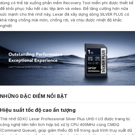
dùng có thể tải xuống phần mềm Recovery Tool miễn phí được thiết kế
để khôi phục hầu hết các tệp ảnh và video. Để tăng cường hơn nữa
sức mạnh cho thẻ nhớ này, Lexar đã xây dựng dòng SILVER PLUS có
khả năng chống mài mòn, chống rơi, và chịu được nhiệt độ khắc
nghiệt.
NHỮNG ĐẶC ĐIỂM NỔI BẬT
Hiệu suất tốc độ cao ấn tượng
Thẻ nhớ SDXC Lexar Professional Silver Plus UHS-I U3 được trang bị
công nghệ tiên tiến tích hợp bộ xử lý CPU 400MHz cùng CMDQ
(Command Queue), giúp giảm thiểu độ trễ trong quá trình truy xuất dữ