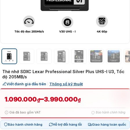
Thẻ nhớ SDXC Lexar Professional Silver Plus UHS-I U3, Tốc
độ 205MB/s
Viết đánh giá đầu tiên
Thông số kỹ thuật
|
Khoảng
–
1.090.000
3.990.000
₫
₫
giá:
Giá đã bao gồm VAT
Bảo hành chính hãng
từ
Bảo hành chính hãng
Hỗ trợ đổi hàng lỗi
Giao hàng toàn quốc