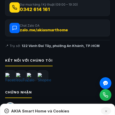
Gọi mua hàng / Kỹ thuật (09:00 – 19:30)
0342 614 161
Chat Zalo OA
zalo.me/akiasmarthome
Tương thích rộng rãi với nhiều thiết bị
Thẻ nhớ này hoạt động hoàn hảo với máy ảnh DSLR, máy ảnh
📍 Trụ sở:
122 Vành Đai Tây, phường An Khánh, TP.HCM
mirrorless, máy quay phim 4K UHD và các thiết bị khác hỗ trợ chuẩn
SDXC. Được khuyến nghị sử dụng cho nhiều thương hiệu máy ảnh nổi
tiếng như Canon, Nikon, Sony, Panasonic…
KẾT NỐI VỚI CHÚNG TÔI
CHỨNG NHẬN
×
AKIA Smart Home và Cookies