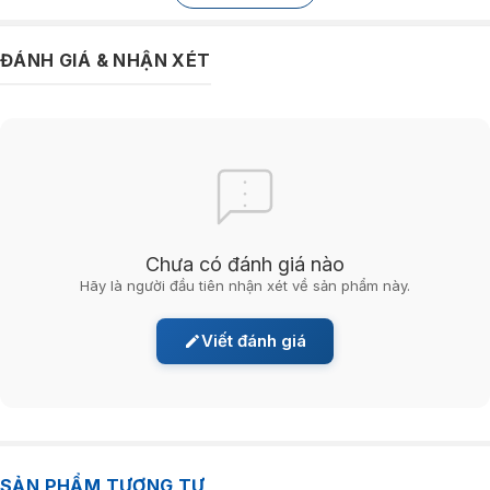
– Loại Thẻ Micro SDHC
– Dung lượng: 32GB
ĐÁNH GIÁ & NHẬN XÉT
– Class 10
– Tốc độ: 10MB/s
– Kích thước: 15mmx11mmx1mm
Chưa có đánh giá nào
Hãy là người đầu tiên nhận xét về sản phẩm này.
Viết đánh giá
SẢN PHẨM TƯƠNG TỰ