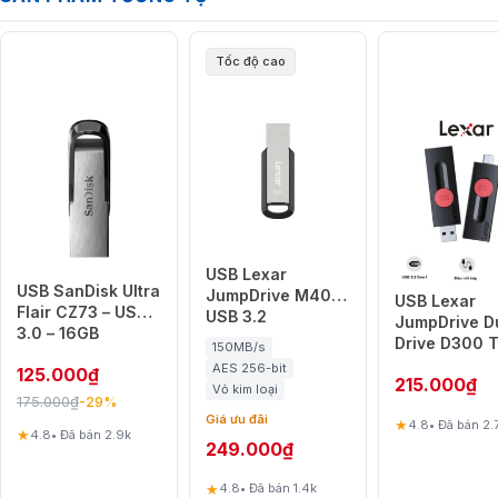
Tốc độ cao
USB Lexar
USB SanDisk Ultra
JumpDrive M400
USB Lexar
Flair CZ73 – USB
USB 3.2
JumpDrive D
3.0 – 16GB
Drive D300 
150MB/s
C
AES 256-bit
125.000
₫
215.000
₫
Vỏ kim loại
175.000
₫
-29%
Giá ưu đãi
★
4.8
• Đã bán 2.
★
4.8
• Đã bán 2.9k
249.000
₫
★
4.8
• Đã bán 1.4k