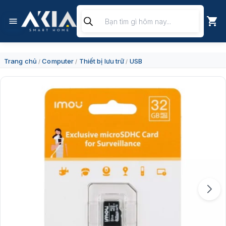
Chuyển
Tìm
đến
kiếm
nội
sản
dung
phẩm
Trang chủ
Computer
Thiết bị lưu trữ
USB
/
/
/