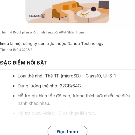
Thẻ nhớ IMOU phân phối chính hãng bởi AKIA SMart Home
Imou là một công ty con trực thuộc Dahua Technology
Thẻ nhớ IMOU 32GB 2
ĐẶC ĐIỂM NỔI BẬT
Loại thẻ nhớ: Thẻ TF (microSD) – Class10, UHS-1
Dung lượng thẻ nhớ: 32GB/64G
Hỗ trợ ghi hình tốc độ cao, tương thích với nhiều hệ điều
hành khác nhau.
Hỗ trợ quay video HD và chụp liên tục.
Dùng cho: Camera IP, camera hành trình…
Đọc thêm
THÔNG SỐ KỸ THUẬT: