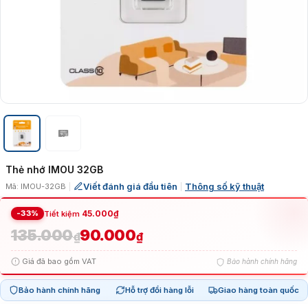
Thẻ nhớ IMOU 32GB
Viết đánh giá đầu tiên
Thông số kỹ thuật
Mã: IMOU-32GB
|
|
-33%
45.000
₫
Tiết kiệm
135.000
90.000
Giá
Giá
₫
₫
Giá đã bao gồm VAT
Bảo hành chính hãng
gốc
hiện
Bảo hành chính hãng
Hỗ trợ đổi hàng lỗi
Giao hàng toàn quốc
là:
tại