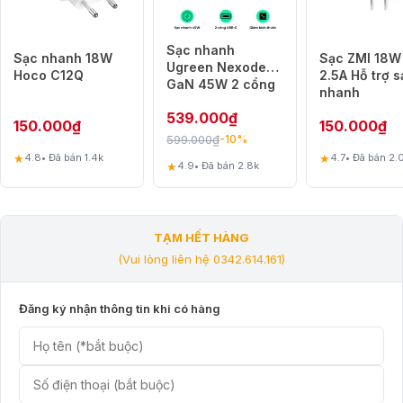
Sạc nhanh
Sạc nhanh 18W
Sạc ZMI 18W
Ugreen Nexode
Hoco C12Q
2.5A Hỗ trợ s
GaN 45W 2 cổng
nhanh
USB-C
539.000
₫
150.000
₫
150.000
₫
599.000
₫
-10%
★
★
4.8
• Đã bán 1.4k
4.7
• Đã bán 2.
★
4.9
• Đã bán 2.8k
TẠM HẾT HÀNG
(Vui lòng liên hệ 0342.614.161)
Đăng ký nhận thông tin khi có hàng