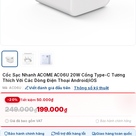
Cốc Sạc Nhanh ACOME AC06U 20W Cổng Type-C Tương
Thích Với Các Dòng Điện Thoại Android/iOS
Viết đánh giá đầu tiên
Thông số kỹ thuật
Mã: AC06U
|
|
-20%
50.000
₫
Tiết kiệm
249.000
199.000
Giá
Giá
₫
₫
Giá đã bao gồm VAT
Bảo hành chính hãng
gốc
hiện
Bảo hành chính hãng
Hỗ trợ đổi hàng lỗi
Giao hàng toàn quốc