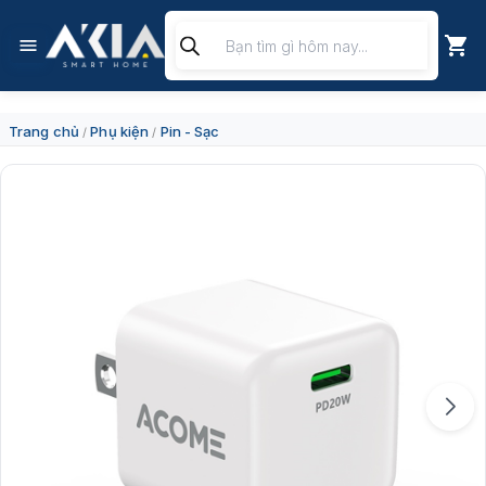
Chuyển
Tìm
đến
kiếm
nội
sản
dung
phẩm
Trang chủ
Phụ kiện
Pin - Sạc
/
/