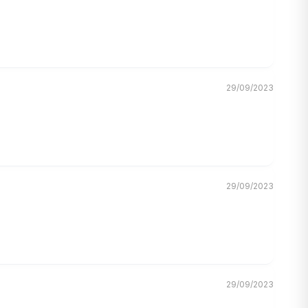
tương thích Philips Hue, Broadlink… Trong tab Điều khiển
29/09/2023
29/09/2023
29/09/2023