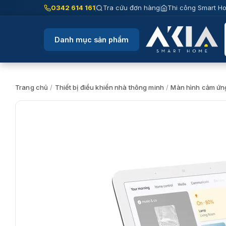
Chuyển
0342 614 161
Tra cứu đơn hàng
Thi công Smart H
đến
nội
Danh mục sản phẩm
dung
Trang chủ
/
Thiết bị điều khiển nhà thông minh
/
Màn hình cảm ứn