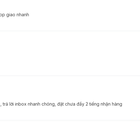
hop giao nhanh
thiết bị thông minh trong nhà của bạn. Google Nest Hub Gen 2nd 
, trả lời inbox nhanh chóng, đặt chưa đầy 2 tiếng nhận hàng