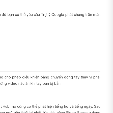
u đó bạn có thể yêu cầu Trợ lý Google phát chúng trên màn
ng cho phép điều khiển bằng chuyển động tay thay vì phải
ừng video nấu ăn khi tay bạn bị bẩn.
 Hub, nó cũng có thể phát hiện tiếng ho và tiếng ngáy. Sau
ng ngủ gần thiết bị nhất. Khi tính năng Sleep Sensing đang