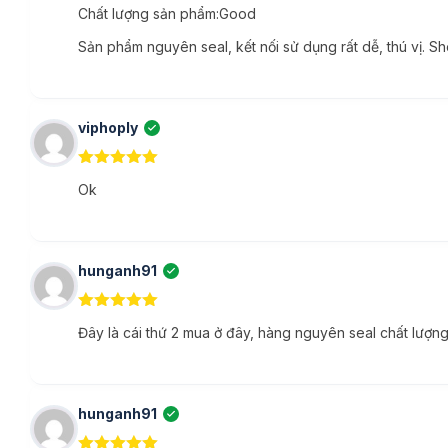
KIỂM SOÁT NGÔI NHÀ THÔNG MINH CỦA BẠN
Chất lượng sản phẩm:Good
Sản phẩm nguyên seal, kết nối sử dụng rất dễ, thú vị. S
Google Nest Hub Gen 2nd cũng có khả năng điều khiển nhiều 
nhà, các thiết bị của bạn được sắp xếp theo loại và phòng.
viphoply
(XÁC MINH CHỦ TÀI KHOẢN)
5
ngoài 5
Ok
hunganh91
(XÁC MINH CHỦ TÀI KHOẢN)
5
ngoài 5
Đây là cái thứ 2 mua ở đây, hàng nguyên seal chất lượng
hunganh91
(XÁC MINH CHỦ TÀI KHOẢN)