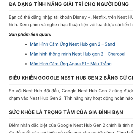
ĐA DẠNG TÍNH NĂNG GIẢI TRÍ CHO NGƯỜI DÙNG
Bạn có thể đăng nhập tài khoản Disney +, Netflix, trên Nest
hình. Xem phim và nghe nhạc thuận tiện với loa được cải tiến h
Sản phẩm liên quan:
Màn Hình Cảm Ứng Nest Hub gen 2 – Sand
Màn hình thông minh Nest Hub gen 2 – Charcoal
Màn Hình Cảm Ứng Aqara S1 – Màu Trắng
ĐIỀU KHIỂN GOOGLE NEST HUB GEN 2 BẰNG CỬ CH
So với Nest Hub đời đầu, Google Nest Hub Gen 2 cũng được 
chạm vào Nest Hub Gen 2. Tính năng này hoạt động hoàn hảo và
SỨC KHỎE LÀ TRỌNG TÂM CỦA GIA ĐÌNH BẠN
Điểm nhấn đặc biệt của Google Nest Hub Gen 2 chính là tính n
đó đề xuất các cải thiện về giấc ngủ cho người dùng. Cảm biế