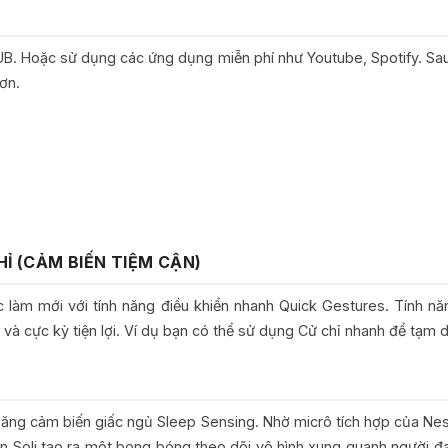
 HUB. Hoặc sử dụng các ứng dụng miễn phí như Youtube, Spotify. Sa
ơn.
Ỉ (CẢM BIẾN TIỆM CẬN)
làm mới với tính năng điều khiển nhanh Quick Gestures. Tính nă
 cực kỳ tiện lợi. Ví dụ bạn có thể sử dụng Cử chỉ nhanh để tạm d
ăng cảm biến giấc ngủ Sleep Sensing. Nhờ micrô tích hợp của Nest
n Soli tạo ra một bong bóng theo dõi vô hình xung quanh người đa