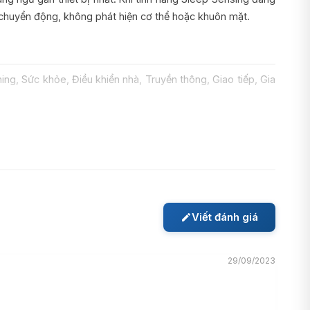
n chuyển động, không phát hiện cơ thể hoặc khuôn mặt.
g, Sức khỏe, Điều khiển nhà, Truyền thông, Giao tiếp, Gia
em.
Viết đánh giá
ng âm thanh, âm cao có chất lượng tốt. Hiệu suất âm thanh
29/09/2023
ogle luôn phản hồi nhanh chóng và chính xác. Để đảm bảo