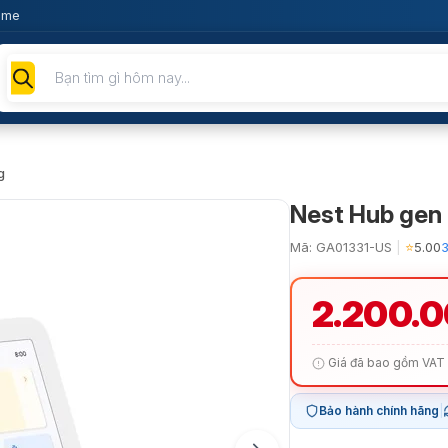
ome
Tìm
kiếm
sản
phẩm
g
Nest Hub gen 
Mã: GA01331-US
|
⭐
5.00
3
2.200.
Giá đã bao gồm VAT
Bảo hành chính hãng
|