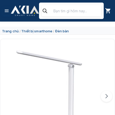
Chuyển
Tìm
đến
kiếm
nội
sản
dung
phẩm
Trang chủ
Thiết bị smarthome
Đèn bàn
/
/