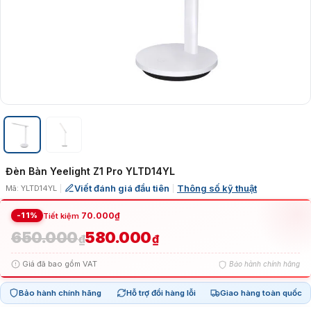
Đèn Bàn Yeelight Z1 Pro YLTD14YL
Viết đánh giá đầu tiên
Thông số kỹ thuật
Mã: YLTD14YL
|
|
-11%
70.000
₫
Tiết kiệm
650.000
580.000
Giá
Giá
₫
₫
Giá đã bao gồm VAT
Bảo hành chính hãng
gốc
hiện
Bảo hành chính hãng
Hỗ trợ đổi hàng lỗi
Giao hàng toàn quốc
là:
tại