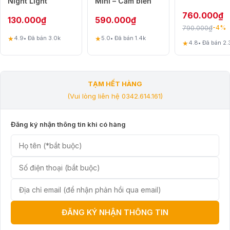
Night Light
Mini – Cảm biến
mức 40 độ C đèn sẽ tự động tắt nguồn. Từ đó giúp theo dõi nhiệt độ
chuyển động kép
760.000
₫
đèn ngay thời gian thực để đảm bảo an toàn cho người dùng và thiết bị
130.000
₫
590.000
₫
– Thiết kế chống
trong thời gian sạc.
790.000
₫
-4%
côn trùng
★
★
4.9
• Đã bán 3.0k
5.0
• Đã bán 1.4k
★
4.8
• Đã bán 2.
TẠM HẾT HÀNG
(Vui lòng liên hệ 0342.614.161)
Đăng ký nhận thông tin khi có hàng
ĐĂNG KÝ NHẬN THÔNG TIN