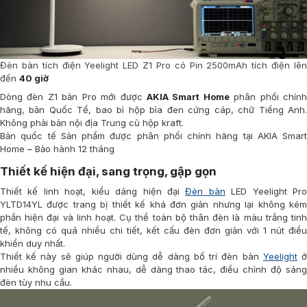
Đèn bàn tích điện Yeelight LED Z1 Pro có Pin 2500mAh tích điện lên
đến
40 giờ
Dòng đèn Z1 bản Pro mới được
AKIA Smart Home
phân phối chín
hãng, bản Quốc Tế, bao bì hộp bìa đen cứng cáp, chữ Tiếng Anh.
Không phải bản nội địa Trung cũ hộp kraft.
Bản quốc tế Sản phẩm được phân phối chính hãng tại AKIA Smart
Home – Bảo hành 12 tháng
Thiết kế hiện đại, sang trọng, gập gọn
Thiết kế linh hoạt, kiểu dáng hiện đại
Đèn bàn
LED Yeelight Pr
YLTD14YL được trang bị thiết kế khá đơn giản nhưng lại không kém
phần hiện đại và linh hoạt. Cụ thể toàn bộ thân đèn là màu trắng tinh
tế, không có quá nhiều chi tiết, kết cấu đèn đơn giản với 1 nút điều
khiển duy nhất.
Thiết kế này sẽ giúp người dùng dễ dàng bố trí đèn bàn
Yeelight
nhiều không gian khác nhau, dễ dàng thao tác, điều chỉnh độ sáng
đèn tùy nhu cầu.