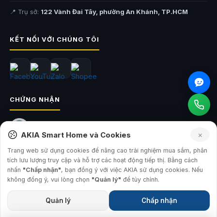
📍 Trụ sở:
122 Vành Đai Tây, phường An Khánh, TP.HCM
KẾT NỐI VỚI CHÚNG TÔI
CHỨNG NHẬN
×
AKIA Smart Home và Cookies
Trang web sử dụng cookies để nâng cao trải nghiệm mua sắm, phân
tích lưu lượng truy cập và hỗ trợ các hoạt động tiếp thị. Bằng cách
nhấn
"Chấp nhận"
, bạn đồng ý với việc AKIA sử dụng cookies. Nếu
© 2026
AKIA Smart Home
— Công ty TNHH Sản Xuất và Đầu Tư AKIA
không đồng ý, vui lòng chọn
"Quản lý"
để tùy chỉnh.
GPKD: 0315793560 · Sở KH&ĐT TP.HCM · 17.07.2019
Quản lý
Chấp nhận
Tùy chỉnh phân quyền Cookie