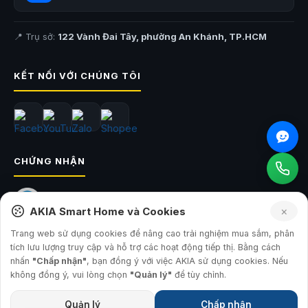
📍 Trụ sở:
122 Vành Đai Tây, phường An Khánh, TP.HCM
KẾT NỐI VỚI CHÚNG TÔI
CHỨNG NHẬN
×
AKIA Smart Home và Cookies
Trang web sử dụng cookies để nâng cao trải nghiệm mua sắm, phân
tích lưu lượng truy cập và hỗ trợ các hoạt động tiếp thị. Bằng cách
nhấn
"Chấp nhận"
, bạn đồng ý với việc AKIA sử dụng cookies. Nếu
© 2026
AKIA Smart Home
— Công ty TNHH Sản Xuất và Đầu Tư AKIA
không đồng ý, vui lòng chọn
"Quản lý"
để tùy chỉnh.
GPKD: 0315793560 · Sở KH&ĐT TP.HCM · 17.07.2019
Quản lý
Chấp nhận