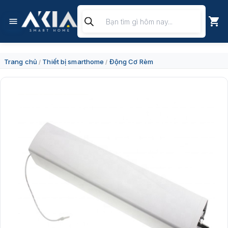
Chuyển
Tìm
đến
kiếm
nội
sản
dung
phẩm
Trang chủ
Thiết bị smarthome
Động Cơ Rèm
/
/