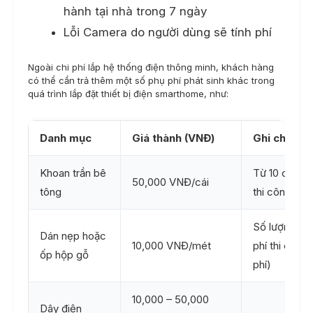
hành tại nhà trong 7 ngày
Lỗi Camera do người dùng sẽ tính phí
Ngoài chi phí lắp hệ thống điện thông minh, khách hàng
có thể cần trả thêm một số phụ phí phát sinh khác trong
quá trình lắp đặt thiết bị điện smarthome, như:
Danh mục
Giá thành (VNĐ)
Ghi chú
Khoan trần bê
Từ 10 cái tr
50,000 VNĐ/cái
tông
thi công (kh
Số lượng từ
Dán nẹp hoặc
10,000 VNĐ/mét
phí thi công
ốp hộp gỗ
phí)
10,000 – 50,000
Dây điện