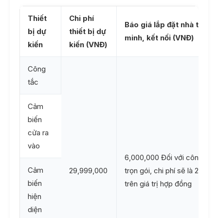
Thiết
Chi phí
Báo giá lắp đặt nhà thông
bị dự
thiết bị dự
minh, kết nối (VNĐ)
kiến
kiến (VNĐ)
Công
tắc
Cảm
biến
cửa ra
vào
6,000,000 Đối với công trìn
Cảm
29,999,000
trọn gói, chi phí sẽ là 20% 
biến
trên giá trị hợp đồng
hiện
diện