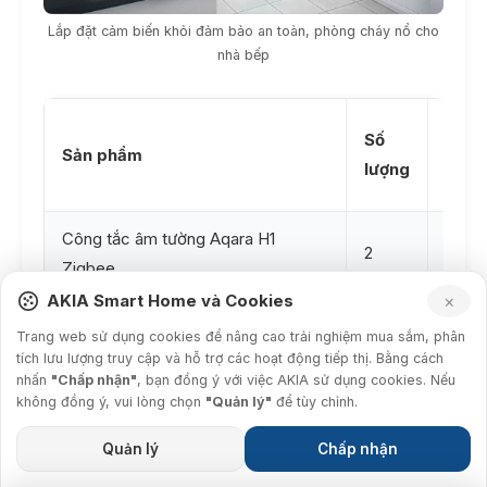
Lắp đặt cảm biến khỏi đảm bảo an toàn, phòng cháy nổ cho
nhà bếp
Số
Đơn 
Sản phẩm
lượng
(VNĐ
Công tắc âm tường Aqara H1
2
850,
Zigbee
AKIA Smart Home và Cookies
×
Bộ Điều Khiển Trung Tâm Aqara
1
1,290
Trang web sử dụng cookies để nâng cao trải nghiệm mua sắm, phân
Hub M2
tích lưu lượng truy cập và hỗ trợ các hoạt động tiếp thị. Bằng cách
nhấn
"Chấp nhận"
, bạn đồng ý với việc AKIA sử dụng cookies. Nếu
không đồng ý, vui lòng chọn
"Quản lý"
để tùy chỉnh.
Cảm biến khói Aqara thông minh
1
750,
Zigbee 3.0
Quản lý
Chấp nhận