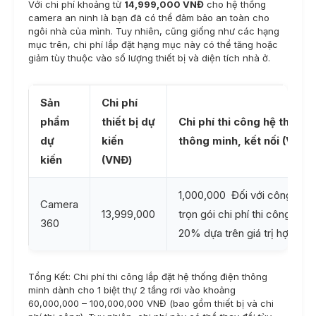
Với chi phí khoảng từ
14,999,000 VNĐ
cho hệ thống
camera an ninh là bạn đã có thể đảm bảo an toàn cho
ngôi nhà của mình. Tuy nhiên, cũng giống như các hạng
mục trên, chi phí lắp đặt hạng mục này có thể tăng hoặc
giảm tùy thuộc vào số lượng thiết bị và diện tích nhà ở.
Sản
Chi phí
phẩm
thiết bị dự
Chi phí thi công hệ thống 
dự
kiến
thông minh, kết nối (VNĐ)
kiến
(VNĐ)
1,000,000 Đối với công trình
Camera
13,999,000
trọn gói chi phí thi công sẽ tí
360
20% dựa trên giá trị hợp đồ
Tổng Kết: Chi phí thi công lắp đặt hệ thống điện thông
minh dành cho 1 biệt thự 2 tầng rơi vào khoảng
60,000,000 – 100,000,000 VNĐ (bao gồm thiết bị và chi