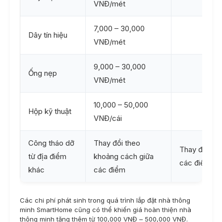
VNĐ/mét
7,000 – 30,000
Dây tín hiệu
VNĐ/mét
9,000 – 30,000
Ống nẹp
VNĐ/mét
10,000 – 50,000
Hộp kỹ thuật
VNĐ/cái
Công tháo dỡ
Thay đổi theo
Thay đổi th
từ địa điểm
khoảng cách giữa
các điểm
khác
các điểm
Các chi phí phát sinh trong quá trình lắp đặt nhà thông
minh SmartHome cũng có thể khiến giá hoàn thiện nhà
thông minh tăng thêm từ 100,000 VNĐ – 500,000 VNĐ.