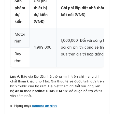
Sản
Chi phí
phẩm
thiết bị
Chi phí lắp đặt nhà thông mi
dự
dự kiến
kết nối (VNĐ)
kiến
(VNĐ)
Motor
1,000,000 Đối với công trình t
rèm
4,999,000
gói chi phí thi công sẽ tính là 
Ray
dựa trên giá trị hợp đồng
rèm
Lưu ý:
Báo giá lắp đặt nhà thông minh trên chỉ mang tính
chất tham khảo cho 1 bộ. Giá thực tế sẽ được tính dựa trên
kích thước của bộ rèm. Để biết thêm chi tiết vui lòng liên
hệ
AKIA
theo
hotline: 0342 614 161
để được hỗ trợ và tư
vấn sớm nhất.
d. Hạng mục
camera an ninh