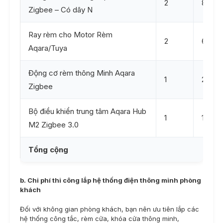
2
850,0
Zigbee – Có dây N
Ray rèm cho Motor Rèm
2
600,0
Aqara/Tuya
Động cơ rèm thông Minh Aqara
1
2,590
Zigbee
Bộ điều khiển trung tâm Aqara Hub
1
1,490
M2 Zigbee 3.0
Tổng cộng
b. Chi phí thi công lắp hệ thống điện thông minh phòng
khách
Đối với không gian phòng khách, bạn nên ưu tiên lắp các
hệ thống công tắc, rèm cửa, khóa cửa thông minh,