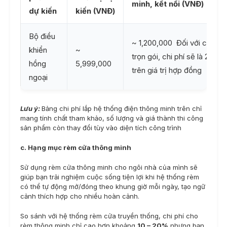
minh, kết nối (VNĐ)
dự kiến
kiến (VNĐ)
Bộ điều
~ 1,200,000 Đối với công tr
khiển
~
trọn gói, chi phí sẽ là 20% 
hồng
5,999,000
trên giá trị hợp đồng
ngoại
Lưu ý:
Bảng chi phí lắp hệ thống điện thông minh trên chỉ
mang tính chất tham khảo, số lượng và giá thành thi công
sản phẩm còn thay đổi tùy vào diện tích công trình
c. Hạng mục rèm cửa thông minh
Sử dụng rèm cửa thông minh cho ngôi nhà của mình sẽ
giúp bạn trải nghiệm cuộc sống tiện lợi khi hệ thống rèm
có thể tự động mở/đóng theo khung giờ mỗi ngày, tạo ngữ
cảnh thích hợp cho nhiều hoàn cảnh.
So sánh với hệ thống rèm cửa truyền thống, chi phí cho
rèm thông minh chỉ cao hơn khoảng
10 – 20%
nhưng bạn