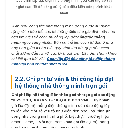
Quá trình lắp đặt điện nhà thông minh yêu cầu thợ có tay
nghề cao để dễ dàng xử lý các điều kiện công trình khác
nhau
Hiện nay, công tắc nhà thông minh đang được sử dụng
rộng rãi ở hầu hết các hệ thống điện cho gia đình nên nhu
cầu tìm hiểu về cách thi công lắp đặt
công tắc thông
minh
ngày càng nhiều. Bạn có thể tìm cách tự đấu ở nhà
hay đơn giản muốn biết quy trình lắp đặt gúp hậu kiểm
chất lượng đầu ra với các kỹ thuật viên tốt hơn. Tham khảo
chi tiết qua bài viết:
Cách lắp đặt đấu công tắc điện thông
minh tại nhà chi tiết nhất 2024.
2.2. Chi phí tư vấn & thi công lắp đặt
hệ thống nhà thông minh trọn gói
Chi phí lắp hệ thống điện thông minh trọn gói dao động
từ 29,000,000 VND – 189,000,000 VND
. Tuy nhiên,
giá lắp đặt hệ thống điện thông minh còn dao động tùy
thuộc vào một số yếu tố như diện tích nhà, loại hình (thi
công nhà thông minh, nhà phố, biệt thự..), thương hiệu
Smart Home,… Mời bạn tham khảo gói lắp đặt hệ thống
nhà thông minh theo từng loại công trình: