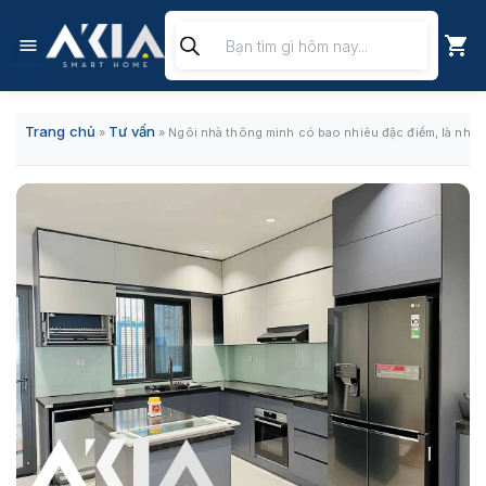
Chuyển
Tìm
đến
kiếm
nội
sản
phẩm
dung
Trang chủ
Tư vấn
»
»
Ngôi nhà thông minh có bao nhiêu đặc điểm, là nhữ