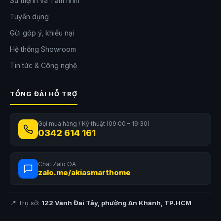
Sứ mệnh và Tầm nhìn
Tuyển dụng
Gửi góp ý, khiếu nại
Hệ thống Showroom
Tin tức & Công nghệ
TỔNG ĐÀI HỖ TRỢ
Gọi mua hàng / Kỹ thuật (09:00 – 19:30)
0342 614 161
Chat Zalo OA
zalo.me/akiasmarthome
📍 Trụ sở:
122 Vành Đai Tây, phường An Khánh, TP.HCM