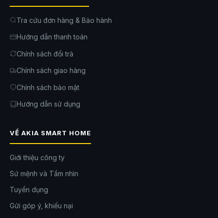
Tra cứu đơn hàng & Bảo hành
Hướng dẫn thanh toán
Chính sách đổi trả
Chính sách giao hàng
Chính sách bảo mật
Hướng dẫn sử dụng
VỀ AKIA SMART HOME
Camera dùng pin dung lượng 10.400mAh hoạt động
bền bỉ
Giới thiệu công ty
Được trang bị viên pin dung lượng lớn 10.400mAh,
Camera 4G EZVIZ
Sứ mệnh và Tầm nhìn
EB8
có thể vận hành trong thời gian dài mà không cần cấp nguồn liên
tục. Thiết kế không dây giúp việc lắp đặt trở nên linh hoạt hơn, đặc biệt
Tuyển dụng
tại những vị trí khó kéo điện.
Gửi góp ý, khiếu nại
Đây là lựa chọn phù hợp cho những người đang tìm kiếm một camera
dùng pin hoặc camera không dây ngoài trời có khả năng hoạt động ổn