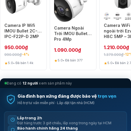
EZVIZ EB8
được tích hợp hồng ngoại với tầm nhìn xa tới 15m cùng hệ
thống đèn LED trợ sáng giúp ghi hình màu vào ban đêm.
Khả năng quan sát có màu giúp nhận diện đối tượng, màu sắc phương
tiện và các chi tiết quan trọng chính xác hơn. Đây là điểm cộng đáng
Camera IP Wifi
Camera WiFi
giá đối với người dùng đang tìm kiếm một
camera ban đêm
chất lượng
Camera Ngoài
IMOU Bullet 2C-D
ngoài trời Ez
cao cho nhu cầu bảo vệ tài sản.
Trời IMOU Bullet 2
IPC-F22P-D 2MP
H8C 5MP – 3
Pro 4Mp
Ngoài trời (1080p
950.000
₫
1.210.000
₫
FHD, Có Mic)
1.090.000
₫
990.000
₫
1.379.000
₫
-4%
-12
★
5.0
• Đã bán 377
★
★
5.0
• Đã bán 1.4k
5.0
• Đã bán 2.
Đang có
12 người
xem sản phẩm này
Gia đình bạn xứng đáng được bảo vệ
trọn vẹn
Hỗ trợ tư vấn miễn phí · Lắp đặt tận nhà (HCM)
Lắp trong 2h
Đặt hàng trước 3 giờ chiều, lắp xong trong ngày tại HCM
Bảo hành chính hãng 24 tháng