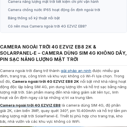
Camera năng lượng mặt trời tiết kiệm chi phí vận hành
Camera chống nước IP65 hoạt động ổn định ngoài trời
Bảng thông số kỹ thuật nổi bật
Có nên mua Camera ngoài trời 4G EZVIZ EB8?
CAMERA NGOÀI TRỜI 4G EZVIZ EB8 2K &
SOLARPANEL-E – CAMERA DÙNG SIM 4G KHÔNG DÂY,
PIN SẠC NĂNG LƯỢNG MẶT TRỜI
Camera ngoài trời đang trở thành
giải pháp an ninh
được nhiều gia
đình, trang trại, công trình và khu vực không có Wi-Fi lựa chọn. Trong
số đó,
Camera ngoài trời 4G EZVIZ EB8 2K
nổi bật nhờ khả năng hoạt
động độc lập bằng SIM 4G, pin dung lượng lớn và hỗ trợ sạc bằng năng
lượng mặt trời. Sản phẩm mang đến khả năng giám sát liên tục, linh
hoạt và ổn định ngay cả tại những vị trí xa trung tâm.
Camera ngoài trời 4G EZVIZ EB8
là camera dùng SIM 4G, độ phân
giải 2K, cảm biến 3MP, quay quét 340°, pin 10.400mAh và hỗ trợ tấm pin
năng lượng mặt trời SolarPanel-E. Thiết bị phù hợp cho trang trại, kho
bãi, nhà vườn và các khu vực không có WiFi.