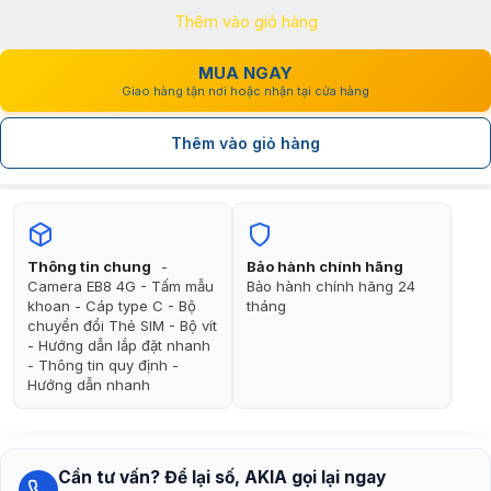
Thêm vào giỏ hàng
5.200.000₫.
là:
3.450.000₫.
MUA NGAY
Giao hàng tận nơi hoặc nhận tại cửa hàng
Thêm vào giỏ hàng
Thông tin chung
-
Bảo hành chính hãng
Camera EB8 4G - Tấm mẫu
Bảo hành chính hãng 24
khoan - Cáp type C - Bộ
tháng
chuyển đổi Thẻ SIM - Bộ vít
- Hướng dẫn lắp đặt nhanh
- Thông tin quy định -
Hướng dẫn nhanh
Cần tư vấn? Để lại số, AKIA gọi lại ngay