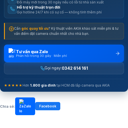
Đổi máy mới trong 30 ngày nếu có lỗi từ nhà sản xuất
Hỗ trợ kỹ thuật trọn đời
Gọi hotline 24/7 khi có sự cố — không tính thêm phí
AI phát hiện người thông minh, hạn chế cảnh báo giả
Camera ngoài trời được trang bị công nghệ AI nhận diện hình dáng
Cần
góc quay tối ưu
? Kỹ thuật viên AKIA khảo sát miễn phí & tư
con người, giúp phân biệt giữa người và các chuyển động thông
vấn điểm đặt camera chuẩn nhất cho nhà bạn.
thường trong môi trường. Nhờ đó, số lượng cảnh báo không cần thiết
được giảm đáng kể, mang lại trải nghiệm sử dụng thuận tiện hơn.
Khi phát hiện người xuất hiện trong khu vực giám sát, hệ thống sẽ gửi
Tư vấn qua Zalo
thông báo tức thời về điện thoại. Người dùng có thể kiểm tra tình hình
Phản hồi trong 30 giây · Miễn phí
và phản ứng nhanh chóng dù đang ở bất kỳ đâu.
0342 614 161
Gọi ngay:
★★★★★
Hơn
1.800 gia đình
tại HCM đã lắp camera qua AKIA
Chia sẻ:
Zalo
Facebook