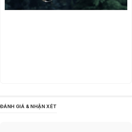
Camera 3MP độ phân giải 2K cho hình ảnh rõ nét cả
ngày lẫn đêm
Camera ngoài trời EZVIZ EB8
được trang bị cảm biến CMOS 1/2.8 inch
3MP cùng độ phân giải 2304 x 1296 pixel. Chất lượng hình ảnh 2K giúp
tái hiện chi tiết khuôn mặt, biển số xe và các chuyển động quan trọng
rõ ràng hơn so với các dòng camera Full HD thông thường.
Nhờ góc nhìn rộng lên tới 100° theo đường chéo, camera có thể bao
quát không gian hiệu quả. Đây là yếu tố quan trọng đối với những khu
vực cần giám sát diện tích lớn nhưng vẫn muốn giảm số lượng thiết bị
lắp đặt.
ĐÁNH GIÁ & NHẬN XÉT