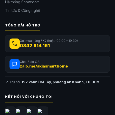
Hệ thống Showroom
định và tiết kiệm chi phí triển khai.
Tin tức & Công nghệ
TỔNG ĐÀI HỖ TRỢ
Gọi mua hàng / Kỹ thuật (09:00 – 19:30)
0342 614 161
Chat Zalo OA
zalo.me/akiasmarthome
📍 Trụ sở:
122 Vành Đai Tây, phường An Khánh, TP.HCM
KẾT NỐI VỚI CHÚNG TÔI
Camera năng lượng mặt trời tiết kiệm chi phí vận