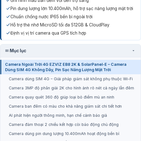
Ghi hình màu ban đêm với đèn trợ sáng
Pin dung lượng lớn 10.400mAh, hỗ trợ sạc năng lượng mặt trời
Chuẩn chống nước IP65 bền bỉ ngoài trời
Hỗ trợ thẻ nhớ MicroSD tối đa 512GB & CloudPlay
Định vị vị trí camera qua GPS tích hợp
Mục lục
Camera Ngoài Trời 4G EZVIZ EB8 2K & SolarPanel-E – Camera
Dùng SIM 4G Không Dây, Pin Sạc Năng Lượng Mặt Trời
Camera dùng SIM 4G – Giải pháp giám sát không phụ thuộc Wi-Fi
Camera 3MP độ phân giải 2K cho hình ảnh rõ nét cả ngày lẫn đêm
Camera quay quét 360 độ giúp loại bỏ điểm mù an ninh
Camera ban đêm có màu cho khả năng giám sát chi tiết hơn
AI phát hiện người thông minh, hạn chế cảnh báo giả
Camera đàm thoại 2 chiều kết hợp còi báo động chủ động
Camera dùng pin dung lượng 10.400mAh hoạt động bền bỉ