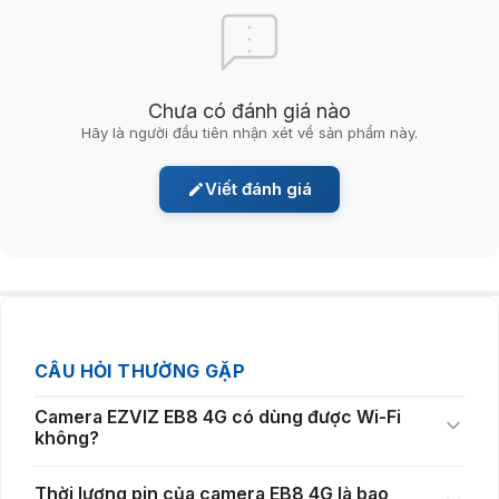
Chưa có đánh giá nào
Hãy là người đầu tiên nhận xét về sản phẩm này.
Viết đánh giá
Camera quay quét 360 độ giúp loại bỏ điểm mù an
ninh
Không giống các dòng camera cố định truyền thống,
Camera ngoài
trời EZVIZ EB8
hỗ trợ khả năng quay ngang 340° và xoay dọc 65°.
Người dùng có thể điều khiển camera từ xa thông qua ứng dụng để
quan sát nhiều khu vực khác nhau chỉ với một thiết bị duy nhất.
CÂU HỎI THƯỜNG GẶP
Khả năng quay quét linh hoạt giúp giảm thiểu điểm mù và tăng hiệu quả
Camera EZVIZ EB8 4G có dùng được Wi-Fi
giám sát trong sân vườn, bãi xe, khu vực cổng ra vào hoặc các khuôn
không?
viên rộng. Đây là lợi thế lớn đối với những người đang tìm kiếm một
camera an ninh ngoài trời
có phạm vi quan sát rộng.
Thời lượng pin của camera EB8 4G là bao