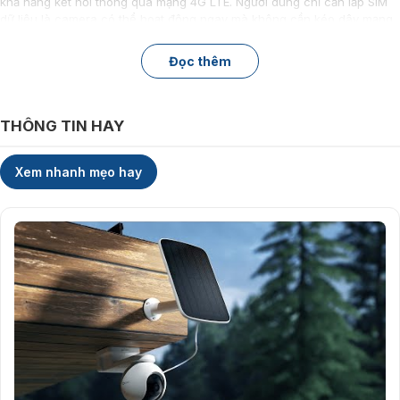
khả năng kết nối thông qua mạng 4G LTE. Người dùng chỉ cần lắp SIM
dữ liệu là camera có thể hoạt động ngay mà không cần kéo dây mạng
hay phụ thuộc vào hệ thống Wi-Fi có sẵn.
Điều này giúp camera trở thành lựa chọn lý tưởng cho trang trại, nhà
Đọc thêm
vườn, kho bãi, công trình xây dựng, khu đất trống hoặc các địa điểm
thường xuyên thay đổi vị trí lắp đặt. Bên cạnh đó, tính năng GPS tích
hợp còn hỗ trợ xác định vị trí camera dễ dàng khi quản lý từ xa.
THÔNG TIN HAY
Xem nhanh mẹo hay