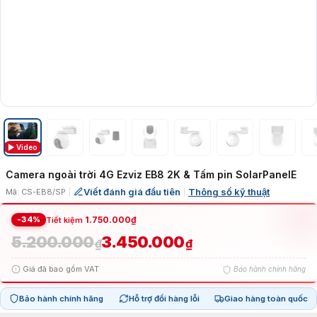
▶ Video
Camera ngoài trời 4G Ezviz EB8 2K & Tấm pin SolarPanelE
Viết đánh giá đầu tiên
Thông số kỹ thuật
Mã: CS-EB8/SP
|
|
-34%
1.750.000
₫
Tiết kiệm
5.200.000
3.450.000
Giá
Giá
₫
₫
Giá đã bao gồm VAT
Bảo hành chính hãng
gốc
hiện
Bảo hành chính hãng
Hỗ trợ đổi hàng lỗi
Giao hàng toàn quốc
là:
tại