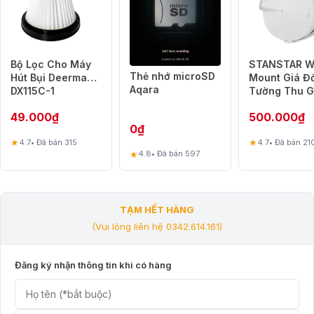
Bộ Lọc Cho Máy
STANSTAR W
Thẻ nhớ microSD
Hút Bụi Deerma
Mount Giá Đ
Aqara
DX115C-1
Tường Thu 
Dây Cho TP-
49.000
₫
500.000
₫
Deco M5 – 1
0
₫
★
★
4.7
• Đã bán 315
4.7
• Đã bán 21
★
4.8
• Đã bán 597
TẠM HẾT HÀNG
(Vui lòng liên hệ 0342.614.161)
Đăng ký nhận thông tin khi có hàng