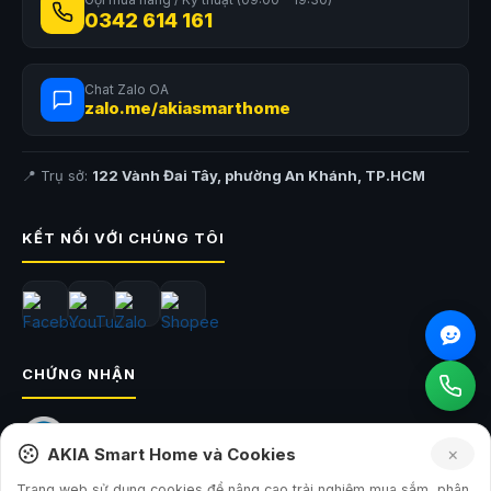
0342 614 161
Chat Zalo OA
zalo.me/akiasmarthome
📍 Trụ sở:
122 Vành Đai Tây, phường An Khánh, TP.HCM
KẾT NỐI VỚI CHÚNG TÔI
CHỨNG NHẬN
×
AKIA Smart Home và Cookies
Trang web sử dụng cookies để nâng cao trải nghiệm mua sắm, phân