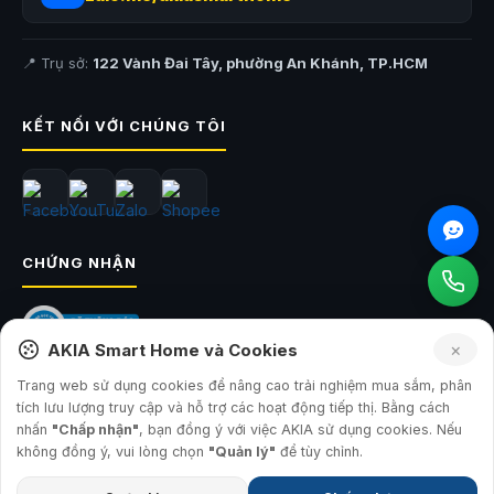
📍 Trụ sở:
122 Vành Đai Tây, phường An Khánh, TP.HCM
KẾT NỐI VỚI CHÚNG TÔI
CHỨNG NHẬN
×
AKIA Smart Home và Cookies
Trang web sử dụng cookies để nâng cao trải nghiệm mua sắm, phân
tích lưu lượng truy cập và hỗ trợ các hoạt động tiếp thị. Bằng cách
© 2026
AKIA Smart Home
— Công ty TNHH Sản Xuất và Đầu Tư AKIA
nhấn
"Chấp nhận"
, bạn đồng ý với việc AKIA sử dụng cookies. Nếu
GPKD: 0315793560 · Sở KH&ĐT TP.HCM · 17.07.2019
không đồng ý, vui lòng chọn
"Quản lý"
để tùy chỉnh.