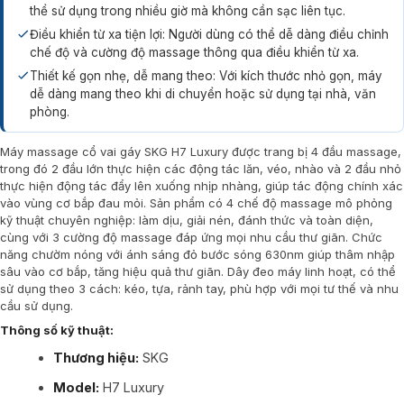
thể sử dụng trong nhiều giờ mà không cần sạc liên tục.
Điều khiển từ xa tiện lợi: Người dùng có thể dễ dàng điều chỉnh
chế độ và cường độ massage thông qua điều khiển từ xa.
Thiết kế gọn nhẹ, dễ mang theo: Với kích thước nhỏ gọn, máy
dễ dàng mang theo khi di chuyển hoặc sử dụng tại nhà, văn
phòng.
Máy massage cổ vai gáy SKG H7 Luxury được trang bị 4 đầu massage,
trong đó 2 đầu lớn thực hiện các động tác lăn, véo, nhào và 2 đầu nhỏ
thực hiện động tác đẩy lên xuống nhịp nhàng, giúp tác động chính xác
vào vùng cơ bắp đau mỏi. Sản phẩm có 4 chế độ massage mô phỏng
kỹ thuật chuyên nghiệp: làm dịu, giải nén, đánh thức và toàn diện,
cùng với 3 cường độ massage đáp ứng mọi nhu cầu thư giãn. Chức
năng chườm nóng với ánh sáng đỏ bước sóng 630nm giúp thâm nhập
sâu vào cơ bắp, tăng hiệu quả thư giãn. Dây đeo máy linh hoạt, có thể
sử dụng theo 3 cách: kéo, tựa, rảnh tay, phù hợp với mọi tư thế và nhu
cầu sử dụng.
Thông số kỹ thuật:
Thương hiệu:
SKG​
Model:
H7 Luxury​