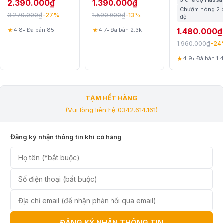
3 chế độ massa
2.390.000
₫
1.390.000
₫
minh qua điện
Tần Số Cao
Chườm nóng 2 
thoại
3.270.000
₫
1.590.000
₫
-27%
-13%
độ
★
★
4.8
• Đã bán 85
4.7
• Đã bán 2.3k
1.480.000
₫
1.960.000
₫
-24
★
4.9
• Đã bán 1.
TẠM HẾT HÀNG
(Vui lòng liên hệ 0342.614.161)
Đăng ký nhận thông tin khi có hàng
ĐĂNG KÝ NHẬN THÔNG TIN