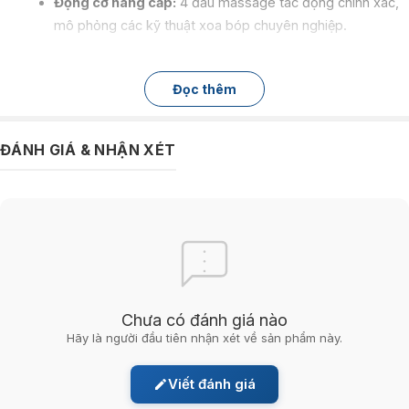
Động cơ nâng cấp:
4 đầu massage tác động chính xác,
mô phỏng các kỹ thuật xoa bóp chuyên nghiệp.
Chườm nóng ánh sáng đỏ:
8 đèn ánh sáng đỏ bước
sóng 630nm, thâm nhập sâu vào cơ bắp, tăng hiệu quả
Đọc thêm
thư giãn.
Dây đeo linh hoạt:
Hỗ trợ sử dụng theo 3 cách: kéo, tựa,
ĐÁNH GIÁ & NHẬN XÉT
rảnh tay, phù hợp với mọi tư thế và nhu cầu sử dụng.​
Với những tính năng ưu việt,
máy massage cổ vai gáy SKG H7 Luxury
là lựa chọn hoàn hảo để chăm sóc sức khỏe vùng cổ, vai, gáy, giúp
bạn thư giãn và giảm căng thẳng sau những giờ làm việc mệt mỏi.
Chưa có đánh giá nào
Hãy là người đầu tiên nhận xét về sản phẩm này.
Viết đánh giá