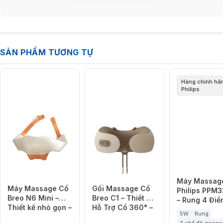
SẢN PHẨM TƯƠNG TỰ
Hàng chính hã
Philips
Máy Massag
Máy Massage Cổ
Gối Massage Cổ
Philips PPM
Breo N6 Mini –
Breo C1 – Thiết Kế
– Rung 4 Điể
Thiết kế nhỏ gọn –
Hỗ Trợ Cổ 360° –
VibWave – C
5W
Rung
Kiểm soát thông
Massage Rung
Nóng 2 Cấp