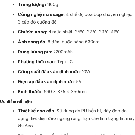
Trọng lượng:
1100g
Công nghệ massage:
4 chế độ xoa bóp chuyên nghiệp,
3 cấp độ cường độ​
Chườm nóng:
4 mức nhiệt: 35℃, 37℃, 39℃, 41℃
Ánh sáng đỏ:
8 đèn, bước sóng 630nm​
Dung lượng pin:
2200mAh​
Phương thức sạc:
Type-C​
Công suất đầu vào định mức:
10W​
Điện áp đầu vào định mức:
5V​
Kích thước:
590 x 375 x 350mm​
Ưu điểm nổi bật:
Thiết kế cao cấp:
Sử dụng da PU bền bỉ, dây đeo đa
dụng, tiết diện đeo ngang rộng, hạn chế tình trạng lật máy
khi đeo.​