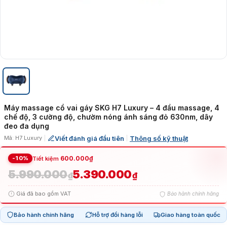
Máy massage cổ vai gáy SKG H7 Luxury – 4 đầu massage, 4
chế độ, 3 cường độ, chườm nóng ánh sáng đỏ 630nm, dây
đeo đa dụng
Viết đánh giá đầu tiên
Thông số kỹ thuật
Mã: H7 Luxury
|
|
-10%
600.000
₫
Tiết kiệm
5.990.000
5.390.000
Giá
Giá
₫
₫
Giá đã bao gồm VAT
Bảo hành chính hãng
gốc
hiện
Bảo hành chính hãng
Hỗ trợ đổi hàng lỗi
Giao hàng toàn quốc
là:
tại