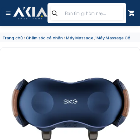
Chuyển
Tìm
đến
kiếm
nội
sản
dung
phẩm
Trang chủ
Chăm sóc cá nhân
Máy Massage
Máy Massage Cổ
/
/
/