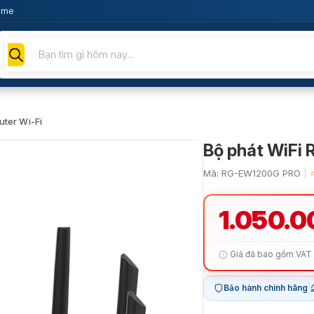
ome
Tìm
kiếm
sản
phẩm
uter Wi-Fi
Bộ phát WiFi
Mã: RG-EW1200G PRO
|
1.050.0
Giá đã bao gồm VAT
Bảo hành chính hãng
|