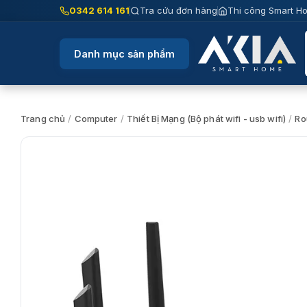
Chuyển
0342 614 161
Tra cứu đơn hàng
Thi công Smart H
đến
nội
Danh mục sản phẩm
dung
Trang chủ
/
Computer
/
Thiết Bị Mạng (Bộ phát wifi - usb wifi)
/
Ro