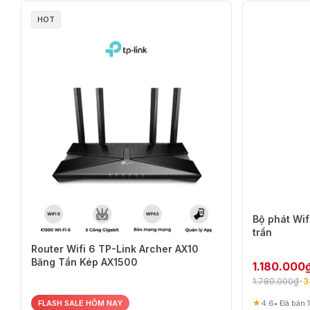
HOT
Bộ phát Wif
trần
Router Wifi 6 TP-Link Archer AX10
Băng Tần Kép AX1500
1.180.000
1.780.000
₫
-
★
4.6
• Đã bán 
FLASH SALE HÔM NAY