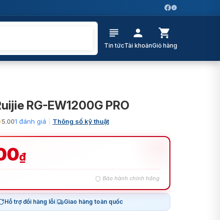
Z
Tin tức
Tài khoản
Giỏ hàng
 Ruijie RG-EW1200G PRO
⭐
5.00
1 đánh giá
|
Thông số kỹ thuật
00
₫
Bảo hành chính hãng
Hỗ trợ đổi hàng lỗi
|
Giao hàng toàn quốc