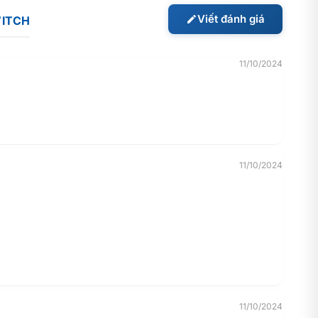
Viết đánh giá
WITCH
ương thích của nó với hệ thống. Nó được thiết kế đặc biệt
11/10/2024
ích với các thiết bị lưu trữ khác như máy tính xách tay,
11/10/2024
11/10/2024