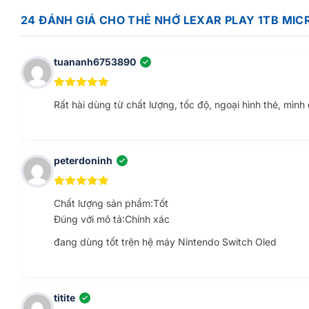
24 ĐÁNH GIÁ CHO
THẺ NHỚ LEXAR PLAY 1TB MIC
TÍNH TƯƠNG THÍCH CỦA THẺ NHỚ LEXAR PLAY 1
Một trong những điểm mạnh của
thẻ nhớ Lexar PLAY 1TB m
tuananh6753890
(XÁC MINH CHỦ TÀI KHOẢN)
cho các máy chơi game Nintendo Switch và cung cấp hiệu suấ
máy tính để bàn và thiết bị di động có thể đọc thẻ nhớ micr
5
ngoài 5
Rất hài dùng từ chất lượng, tốc độ, ngoại hình thẻ, mìn
peterdoninh
(XÁC MINH CHỦ TÀI KHOẢN)
5
ngoài 5
Chất lượng sản phẩm:Tốt
Đúng với mô tả:Chính xác
đang dùng tốt trên hệ máy Nintendo Switch Oled
titite
(XÁC MINH CHỦ TÀI KHOẢN)