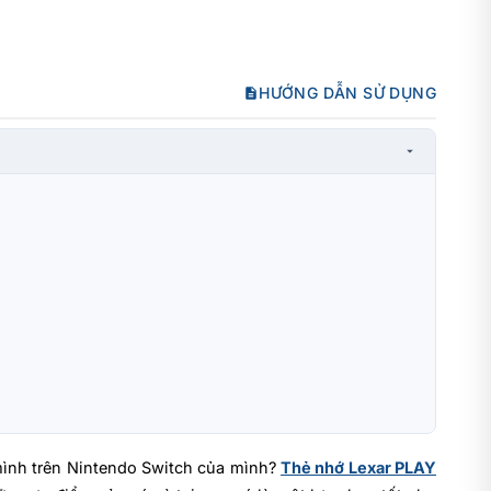
HƯỚNG DẪN SỬ DỤNG
a mình trên Nintendo Switch của mình?
Thẻ nhớ Lexar PLAY