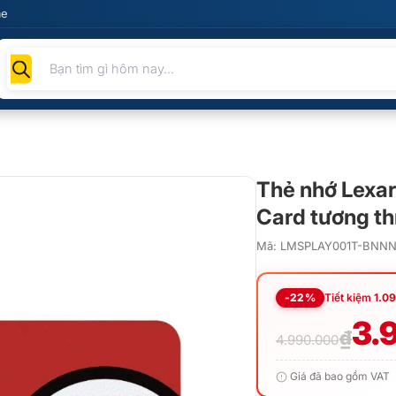
me
Tìm
kiếm
sản
phẩm
Thẻ nhớ Lexa
Card tương th
Mã: LMSPLAY001T-BNN
-22%
Tiết kiệm
1.0
Giá
Giá
3.
₫
4.990.000
gốc
hiện
Giá đã bao gồm VAT