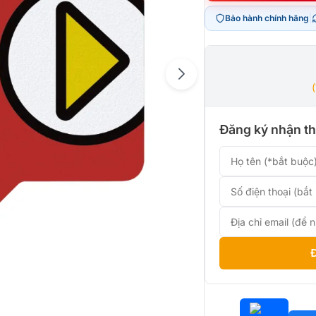
là:
tại
Bảo hành chính hãng
|
4.990.0
là:
3.900.0
Đăng ký nhận th