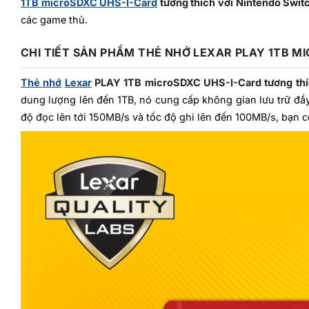
1TB microSDXC UHS-I-Card
tương thích với Nintendo Swit
các game thủ.
CHI TIẾT SẢN PHẨM THẺ NHỚ LEXAR PLAY 1TB M
Thẻ nhớ
Lexar
PLAY 1TB microSDXC UHS-I-Card tương thí
dung lượng lên đến 1TB, nó cung cấp không gian lưu trữ đầy 
độ đọc lên tới 150MB/s và tốc độ ghi lên đến 100MB/s, bạn c