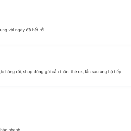
ng vài ngày đã hết rồi
c hàng rồi, shop đóng gói cẩn thận, thẻ ok, lần sau ủng hộ tiếp
ICROSDXC UHS-I-CARD TƯƠNG THÍCH VỚI NINTENDO 
khác nhanh.