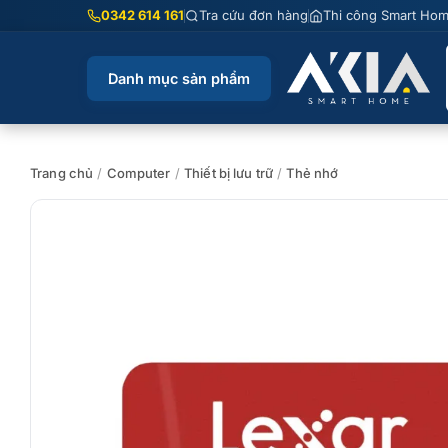
Chuyển
0342 614 161
Tra cứu đơn hàng
Thi công Smart Ho
đến
nội
Danh mục sản phẩm
dung
Trang chủ
/
Computer
/
Thiết bị lưu trữ
/
Thẻ nhớ