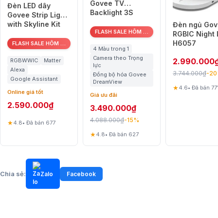
Govee TV
Đèn LED dây
phú. Sản phẩm được trang bị hơn 40 chế độ ánh sáng động cùng 6
Backlight 3S
Govee Strip Light
chế độ đồng bộ âm nhạc, giúp ánh sáng phản hồi theo tiết tấu và
H6098 75–85″
with Skyline Kit
Đèn ngủ Go
không khí xung quanh. Với người thích chơi game, nghe nhạc, xem
FLASH SALE HÔM NAY
H61B8
RGBIC Night 
phim hoặc tổ chức tiệc tại nhà, đây là kiểu trải nghiệm mà một bộ
đèn
H6057
FLASH SALE HÔM NAY
led đổi màu theo nhạc
thông thường khó mang lại trọn vẹn.
4 Màu trong 1
Camera theo Trọng
2.990.000
RGBWWIC
Matter
lực
Alexa
3.744.000
₫
-2
Đồng bộ hóa Govee
Google Assistant
DreamView
★
4.6
• Đã bán 77
Online giá tốt
Giá ưu đãi
2.590.000
₫
3.490.000
₫
4.088.000
₫
-15%
★
4.8
• Đã bán 677
★
4.8
• Đã bán 627
Chia sẻ:
Zalo
Facebook