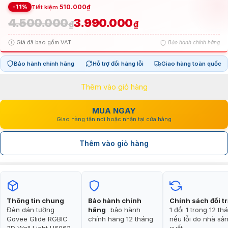
-11%
510.000
₫
Tiết kiệm
4.500.000
3.990.000
Giá
Giá
₫
₫
Giá đã bao gồm VAT
Bảo hành chính hãng
gốc
hiện
Bảo hành chính hãng
Hỗ trợ đổi hàng lỗi
Giao hàng toàn quốc
là:
tại
Thêm vào giỏ hàng
4.500.000₫.
là:
3.990.000₫.
MUA NGAY
Giao hàng tận nơi hoặc nhận tại cửa hàng
Thêm vào giỏ hàng
Thông tin chung
Bảo hành chính
Chính sách đổi t
Đèn dán tường
hãng
bảo hành
1 đổi 1 trong 12 th
Govee Glide RGBIC
chính hãng 12 tháng
nếu lỗi do nhà sả
3D Wall Light H6062
xuất