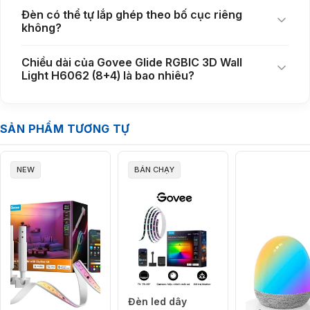
truyền thống. Khi lắp trên tường, hiệu ứng ánh sáng tạo cảm giác 3D rõ
Đèn có thể tự lắp ghép theo bố cục riêng
ràng, đặc biệt nổi bật vào buổi tối hoặc trong phòng có tông màu tối.
không?
Chiều dài của Govee Glide RGBIC 3D Wall
Light H6062 (8+4) là bao nhiêu?
SẢN PHẨM TƯƠNG TỰ
NEW
BÁN CHẠY
Đây là lợi thế rất lớn nếu bạn đang tìm một mẫu
đèn led đổi màu trang
trí phòng
nhưng không muốn ánh sáng bị đơn điệu. Mỗi đoạn đèn có
thể phát sáng độc lập, vì vậy màu sắc không bị “đổ đồng” trên toàn bộ
hệ đèn. Kết quả là không gian trở nên sống động hơn, nhìn hiện đại
hơn và cũng dễ cá nhân hóa hơn theo sở thích của từng người dùng.
Đèn led đổi màu theo nhạc với hơn 40 chế độ ánh
sáng động, phù hợp gaming và giải trí tại nhà
Không chỉ đẹp ở chế độ tĩnh,
Govee Glide RGBIC 3D Wall Light
Đèn led dây
H6062
còn phù hợp cho các nhu cầu giải trí nhờ hệ hiệu ứng phong