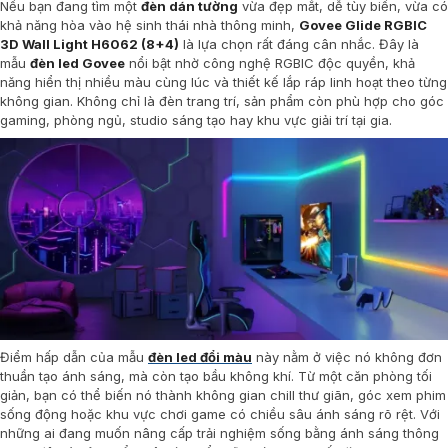
Nếu bạn đang tìm một
đèn dán tường
vừa đẹp mắt, dễ tùy biến, vừa có
khả năng hòa vào hệ sinh thái nhà thông minh,
Govee Glide RGBIC
3D Wall Light H6062 (8+4)
là lựa chọn rất đáng cân nhắc. Đây là
mẫu
đèn led Govee
nổi bật nhờ công nghệ RGBIC độc quyền, khả
năng hiển thị nhiều màu cùng lúc và thiết kế lắp ráp linh hoạt theo từng
không gian. Không chỉ là đèn trang trí, sản phẩm còn phù hợp cho góc
gaming, phòng ngủ, studio sáng tạo hay khu vực giải trí tại gia.
Điểm hấp dẫn của mẫu
đèn led đổi màu
này nằm ở việc nó không đơn
thuần tạo ánh sáng, mà còn tạo bầu không khí. Từ một căn phòng tối
giản, bạn có thể biến nó thành không gian chill thư giãn, góc xem phim
sống động hoặc khu vực chơi game có chiều sâu ánh sáng rõ rệt. Với
những ai đang muốn nâng cấp trải nghiệm sống bằng ánh sáng thông