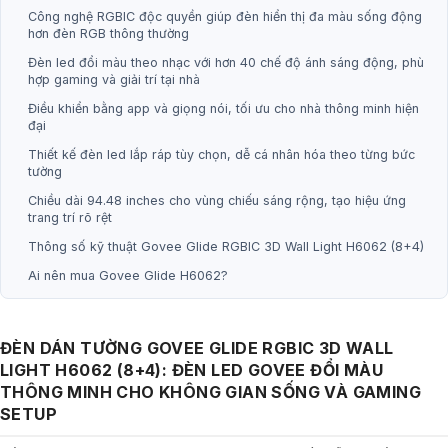
Công nghệ RGBIC độc quyền giúp đèn hiển thị đa màu sống động
hơn đèn RGB thông thường
Đèn led đổi màu theo nhạc với hơn 40 chế độ ánh sáng động, phù
hợp gaming và giải trí tại nhà
Điều khiển bằng app và giọng nói, tối ưu cho nhà thông minh hiện
đại
Thiết kế đèn led lắp ráp tùy chọn, dễ cá nhân hóa theo từng bức
tường
Chiều dài 94.48 inches cho vùng chiếu sáng rộng, tạo hiệu ứng
trang trí rõ rệt
Thông số kỹ thuật Govee Glide RGBIC 3D Wall Light H6062 (8+4)
Ai nên mua Govee Glide H6062?
ĐÈN DÁN TƯỜNG GOVEE GLIDE RGBIC 3D WALL
LIGHT H6062 (8+4): ĐÈN LED GOVEE ĐỔI MÀU
THÔNG MINH CHO KHÔNG GIAN SỐNG VÀ GAMING
SETUP