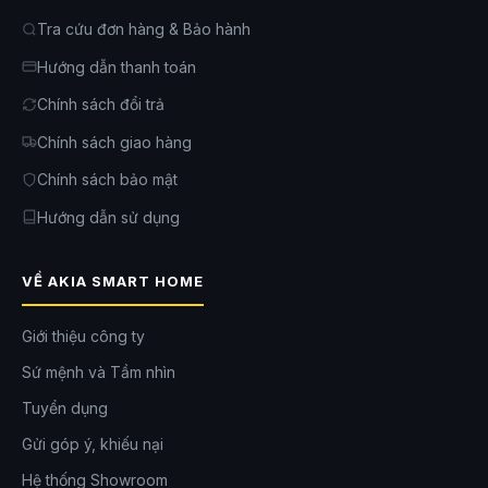
Tra cứu đơn hàng & Bảo hành
Hướng dẫn thanh toán
Chính sách đổi trả
Chính sách giao hàng
Chính sách bảo mật
Hướng dẫn sử dụng
VỀ AKIA SMART HOME
Điều khiển bằng app và giọng nói, tối ưu cho nhà
thông minh hiện đại
Giới thiệu công ty
Ở góc độ tiện ích,
đèn led Govee Glide H6062
là một mẫu
đèn trang
trí điều khiển bằng giọng nói
rất đáng chú ý. Người dùng có thể quản
Sứ mệnh và Tầm nhìn
lý đèn thông qua ứng dụng
Govee Home
, nơi cho phép thay đổi màu
sắc, chọn hiệu ứng, điều chỉnh độ sáng và thiết lập kịch bản theo nhu
Tuyển dụng
cầu. Nếu đang xây dựng
hệ sinh thái smart home
, bạn cũng có thể
Gửi góp ý, khiếu nại
điều khiển đèn bằng
Alexa
hoặc
Google Assistant
mà không cần
chạm tay trực tiếp.
Hệ thống Showroom