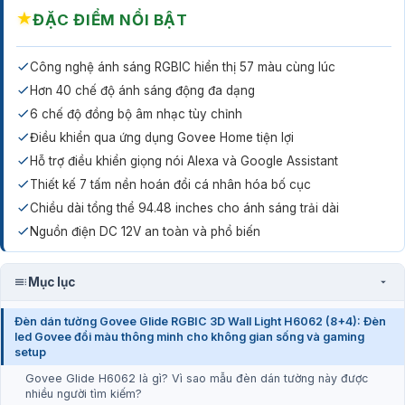
★
ĐẶC ĐIỂM NỔI BẬT
Công nghệ ánh sáng RGBIC hiển thị 57 màu cùng lúc
Hơn 40 chế độ ánh sáng động đa dạng
6 chế độ đồng bộ âm nhạc tùy chỉnh
Điều khiển qua ứng dụng Govee Home tiện lợi
Hỗ trợ điều khiển giọng nói Alexa và Google Assistant
Thiết kế 7 tấm nền hoán đổi cá nhân hóa bố cục
Chiều dài tổng thể 94.48 inches cho ánh sáng trải dài
Nguồn điện DC 12V an toàn và phổ biến
Mục lục
Đèn dán tường Govee Glide RGBIC 3D Wall Light H6062 (8+4): Đèn
led Govee đổi màu thông minh cho không gian sống và gaming
setup
Govee Glide H6062 là gì? Vì sao mẫu đèn dán tường này được
nhiều người tìm kiếm?