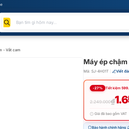
me
Tìm
kiếm
sản
phẩm
m - Vắt cam
Máy ép chậm
Mã: SJ-4H01T
|
Viết đá
-27%
Tiết kiệm
599
Giá
Giá
1.
₫
2.249.000
gốc
hiện
Giá đã bao gồm VAT
là:
tại
Bảo hành chính hãng
|