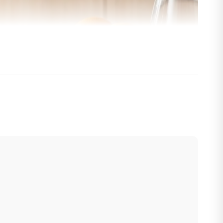
át nguyên liệu một cách nhẹ nhàng, hạn chế oxy hóa, giữ