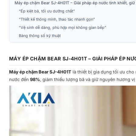
Máy ép chậm Bear SJ-4H01T – Giải pháp ép nước tinh khiết, giữ
“Ép kiệt bã, tối ưu dưỡng chất”
“Thiết kế thông minh, thao tác nhanh gọn”
“Vệ sinh dễ dàng, phù hợp mọi không gian bếp”
Bảng thông số kỹ thuật
MÁY ÉP CHẬM BEAR SJ-4H01T – GIẢI PHÁP ÉP NƯ
Máy ép chậm Bear SJ-4H01T
là thiết bị gia dụng tối ưu ch
nước đến
98%
, giảm thiểu lượng bã và giữ nguyên hương vị