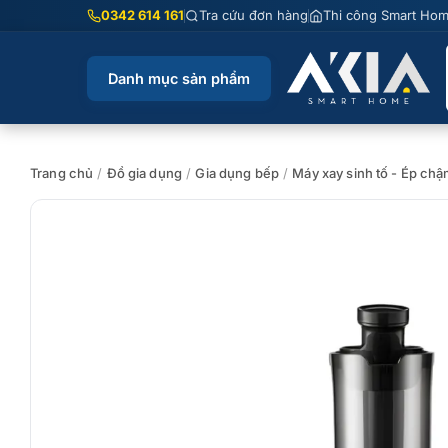
Chuyển
0342 614 161
Tra cứu đơn hàng
Thi công Smart Ho
đến
nội
Danh mục sản phẩm
dung
Trang chủ
/
Đồ gia dụng
/
Gia dụng bếp
/
Máy xay sinh tố - Ép chậ