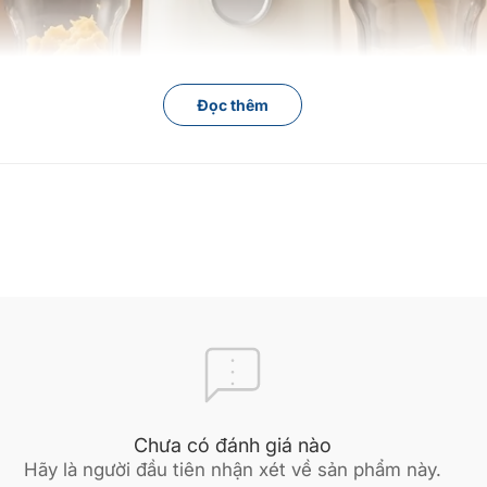
Đọc thêm
ọc 2 lớp
(1.3mm và 1mm),
máy ép trái cây Bear SJ-4H01T
nghiền n
n. Nước ép đạt độ trong, mịn màng, không lợn cợn hay tách lớp.
Chưa có đánh giá nào
Hãy là người đầu tiên nhận xét về sản phẩm này.