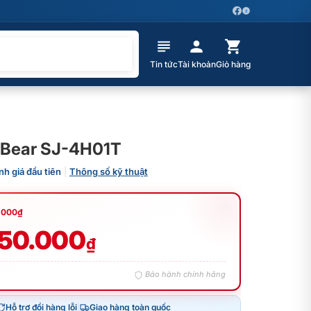
Z
Tin tức
Tài khoản
Giỏ hàng
 Bear SJ-4H01T
nh giá đầu tiên
|
Thông số kỹ thuật
.000
₫
650.000
₫
Bảo hành chính hãng
Hỗ trợ đổi hàng lỗi
|
Giao hàng toàn quốc