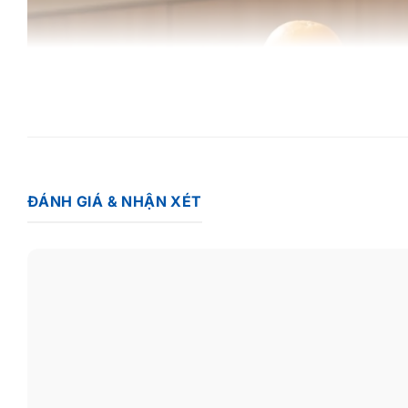
ĐÁNH GIÁ & NHẬN XÉT
“Ép kiệt bã, tối ưu dưỡng chất”
Ứng dụng công nghệ ép chậm với
trục xoắn đa tầng
và
lõi l
lại tối đa các vitamin thiết yếu (C, A, B) và enzyme tự nhiê