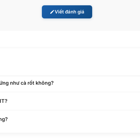
Viết đánh giá
ứng như cà rốt không?
1T?
ng?