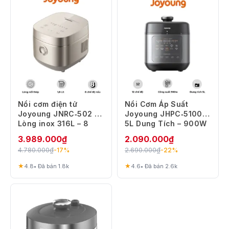
Nồi cơm điện tử
Nồi Cơm Áp Suất
Joyoung JNRC‑502 –
Joyoung JHPC‑5100 –
Lòng inox 316L – 8
5L Dung Tích – 900W
chế độ nấu thông
Công Suất – 12
3.989.000
₫
2.090.000
₫
minh
Chương Trình Nấu
4.780.000
₫
2.690.000
₫
-17%
-22%
★
★
4.8
• Đã bán 1.8k
4.6
• Đã bán 2.6k