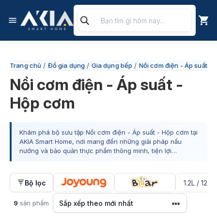
Chuyển
Tìm
đến
kiếm
nội
sản
phẩm
dung
/
/
/
Trang chủ
Đồ gia dụng
Gia dụng bếp
Nồi cơm điện - Áp suất -
Nồi cơm điện - Áp suất -
Hộp cơm
Khám phá bộ sưu tập Nồi cơm điện - Áp suất - Hộp cơm tại
AKIA Smart Home, nơi mang đến những giải pháp nấu
nướng và bảo quản thực phẩm thông minh, tiện lợi…
Bộ lọc
1.2L / 12L 
9
sản phẩm