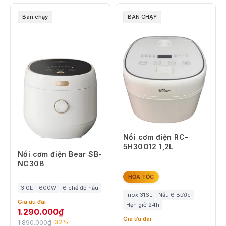
Bán chạy
BÁN CHẠY
Nồi cơm điện RC-
5H30O12 1,2L
Nồi cơm điện Bear SB-
NC30B
HỎA TỐC
3.0L
600W
6 chế độ nấu
Inox 316L
Nấu 6 Bước
Giá ưu đãi
Hẹn giờ 24h
1.290.000
₫
Giá ưu đãi
1.890.000
₫
-32%