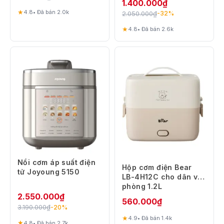
1.400.000
₫
★
4.8
• Đã bán 2.0k
2.050.000
₫
-32%
★
4.8
• Đã bán 2.6k
Nồi cơm áp suất điện
Hộp cơm điện Bear
tử Joyoung 5150
LB-4H12C cho dân văn
phòng 1.2L
2.550.000
₫
560.000
₫
3.190.000
₫
-20%
★
4.9
• Đã bán 1.4k
★
4.8
• Đã bán 2.7k