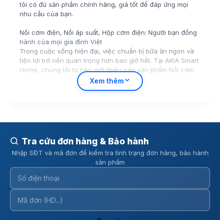
tôi có đủ sản phẩm chính hãng, giá tốt để đáp ứng mọi
nhu cầu của bạn.
Nồi cơm điện, Nồi áp suất, Hộp cơm điện: Người bạn đồng
hành của mọi gia đình Việt
Trong cuộc sống hiện đại, việc chuẩn bị bữa ăn ngon và
tiện lợi trở nên quan trọng hơn bao giờ hết. Tại AKIA Smart
Home, chúng tôi tự hào giới thiệu các sản phẩm Nồi cơm
điện - Áp suất - Hộp cơm đa dạng, đến từ các thương hiệu
Xem thêm
uy tín như Joyoung, AQUA, Bear, giúp bạn tiết kiệm thời
gian và công sức tối đa. Bạn đang tìm kiếm Nồi cơm điện
giá tốt để có những bữa cơm dẻo thơm mỗi ngày? Hay một
chiếc Nồi áp suất đa năng giúp chế biến món hầm, món
canh nhanh chóng? Hoặc một chiếc Hộp cơm điện tiện lợi
để giữ ấm bữa trưa văn phòng? AKIA Smart Home đều có
Tra cứu đơn hàng & Bảo hành
những lựa chọn hoàn hảo, đảm bảo chất lượng chính hãng
Nhập SĐT và mã đơn để kiểm tra tình trạng đơn hàng, bảo hành
và độ bền vượt trội.
sản phẩm
Với các sản phẩm như Nồi cơm điện RC-5H30O12 1,2L nhỏ
gọn, Nồi cơm áp suất điện tử Joyoung 5150 mạnh mẽ, hay
Hộp cơm điện Bear LB-4H12C cho dân văn phòng 1.2L
thông minh, bạn sẽ dễ dàng tìm thấy thiết bị phù hợp với
nhu cầu sử dụng và số lượng thành viên trong gia đình.
Công nghệ nấu thông minh, lòng nồi chống dính cao cấp,
cùng nhiều chế độ nấu cài đặt sẵn sẽ biến việc bếp núc