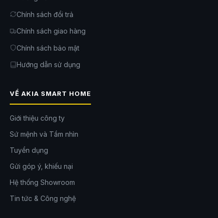
Chính sách đổi trả
Chính sách giao hàng
Chính sách bảo mật
Vật Liệu An Toàn, Độ Bền Cao Cho Sử Dụng Lâu Dài
Hướng dẫn sử dụng
Vỏ nồi được sản xuất từ nhựa PP cách nhiệt cao cấp, hạn chế thất
thoát nhiệt và tăng độ an toàn trong quá trình sử dụng. Bề mặt dễ lau
VỀ AKIA SMART HOME
chùi giúp việc vệ sinh trở nên đơn giản hơn sau mỗi bữa ăn.
Sự kết hợp giữa vật liệu chất lượng và công nghệ gia nhiệt hiện đại
Giới thiệu công ty
giúp sản phẩm duy trì hiệu suất ổn định trong thời gian dài, phù hợp với
nhu cầu sử dụng hằng ngày của gia đình.
Sứ mệnh và Tầm nhìn
Tuyển dụng
Gửi góp ý, khiếu nại
Hệ thống Showroom
Tin tức & Công nghệ