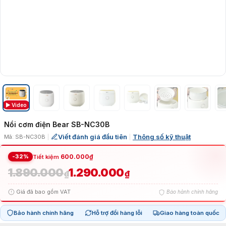
▶ Video
Nồi cơm điện Bear SB-NC30B
Viết đánh giá đầu tiên
Thông số kỹ thuật
Mã: SB-NC30B
|
|
-32%
600.000
₫
Tiết kiệm
1.890.000
1.290.000
Giá
Giá
₫
₫
Giá đã bao gồm VAT
Bảo hành chính hãng
gốc
hiện
Bảo hành chính hãng
Hỗ trợ đổi hàng lỗi
Giao hàng toàn quốc
là:
tại