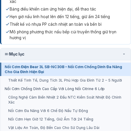
xác
Bảng điều khiển cảm ứng hiện đại, dễ thao tác
Hẹn giờ nấu linh hoạt lên đến 12 tiếng, giữ ấm 24 tiếng
Thiết kế vỏ nhựa PP cách nhiệt an toàn và bền bỉ
Mô phỏng phương thức nấu bếp củi truyền thống giữ trọn
hương vị
Mục lục
Nồi Cơm Điện Bear 3L SB-NC30B – Nồi Cơm Chống Dính Đa Năng
Cho Gia Đình Hiện Đại
Thiết Kế Tinh Tế, Dung Tích 3L Phù Hợp Gia Đình Từ 2 – 5 Người
Nồi Cơm Chống Dính Cao Cấp Với Lòng Nồi Citrine 6 Lớp
Công Nghệ Cảm Biến Nhiệt 2 Đầu NTC Kiểm Soát Nhiệt Độ Chính
Xác
Nồi Cơm Đa Năng Với 6 Chế Độ Nấu Tự Động
Nồi Cơm Hẹn Giờ 12 Tiếng, Giữ Ấm Tới 24 Tiếng
Vật Liệu An Toàn, Độ Bền Cao Cho Sử Dụng Lâu Dài