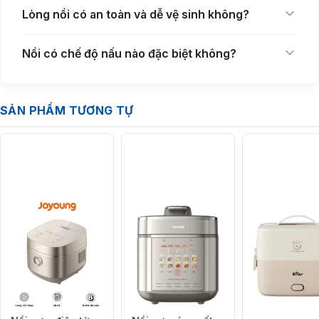
gọn gàng.
Lòng nồi có an toàn và dễ vệ sinh không?
Nồi có chế độ nấu nào đặc biệt không?
SẢN PHẨM TƯƠNG TỰ
Nồi Cơm Đa Năng Với 6 Chế Độ Nấu Tự Động
Nồi cơm điện Bear 3L SB-NC30B
được trang bị 6 chế độ nấu thông