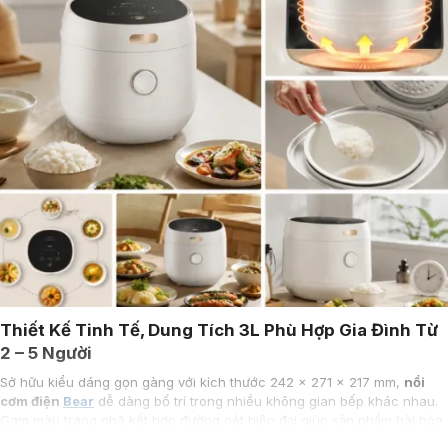
Thiết Kế Tinh Tế, Dung Tích 3L Phù Hợp Gia Đình Từ
2 – 5 Người
Sở hữu kiểu dáng gọn gàng với kích thước 242 x 271 x 217 mm,
nồi
cơm điện
Bear
dễ dàng bố trí trong nhiều không gian bếp khác nhau.
Gam màu trang nhã kết hợp đường nét hiện đại giúp sản phẩm hài hòa
với phong cách nội thất của gia đình trẻ.