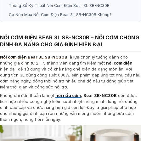
Thông Số Kỹ Thuật Nồi Cơm Điện Bear 3L SB-NC30B
Có Nên Mua Nồi Cơm Điện Bear 3L SB-NC30B Không?
NỒI CƠM ĐIỆN BEAR 3L SB-NC30B – NỒI CƠM CHỐNG
DÍNH ĐA NĂNG CHO GIA ĐÌNH HIỆN ĐẠI
Nồi cơm điện Bear 3L SB-NC30B
là lựa chọn lý tưởng dành cho
những gia đình từ 2 – 5 thành viên đang tìm kiếm một
nồi cơm điện
hiện đại, dễ sử dụng và có khả năng chế biến đa dạng món ăn. Với
dung tích 3L cùng công suất 600W, sản phẩm đáp ứng tốt nhu cầu nấu
cơm hằng ngày, đồng thời hỗ trợ nhiều chế độ nấu tự động giúp tiết
kiệm thời gian và công sức nội trợ.
Không chỉ đơn thuần là một
nồi nấu cơm
,
Bear SB-NC30B
còn được
tích hợp nhiều công nghệ kiểm soát nhiệt thông minh, lòng nồi chống
dính cao cấp và chức năng hẹn giờ tiện lợi. Đây là giải pháp phù hợp
cho những gia đình bận rộn nhưng vẫn mong muốn những bữa cơm
thơm ngon, nóng hổi mỗi ngày.