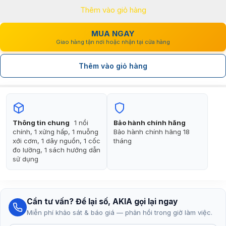
Thêm vào giỏ hàng
1.890.000₫.
là:
1.290.000₫.
MUA NGAY
Giao hàng tận nơi hoặc nhận tại cửa hàng
Thêm vào giỏ hàng
Thông tin chung
1 nồi
Bảo hành chính hãng
chính, 1 xửng hấp, 1 muỗng
Bảo hành chính hãng 18
xới cơm, 1 dây nguồn, 1 cốc
tháng
đo lường, 1 sách hướng dẫn
sử dụng
Cần tư vấn? Để lại số, AKIA gọi lại ngay
Miễn phí khảo sát & báo giá — phản hồi trong giờ làm việc.