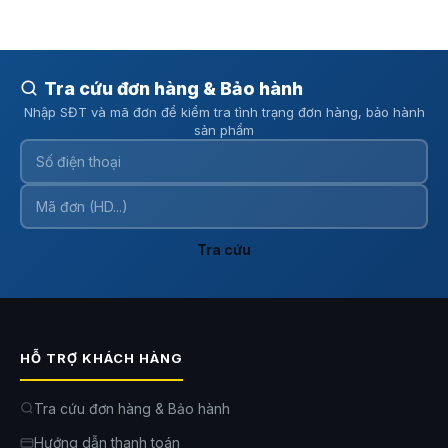
Nồi Cơm Hẹn Giờ 12 Tiếng, Giữ Ấm Tới 24 Tiếng
Đối với người bận rộn, chức năng
nồi cơm hẹn giờ
là tính năng đặc
biệt hữu ích.
Bear SB-NC30B
cho phép cài đặt thời gian nấu trước lên
Tra cứu đơn hàng & Bảo hành
đến 12 tiếng, giúp người dùng chủ động chuẩn bị bữa ăn theo lịch sinh
Nhập SĐT và mã đơn để kiểm tra tình trạng đơn hàng, bảo hành
hoạt của gia đình.
sản phẩm
Sau khi hoàn tất quá trình nấu, nồi sẽ tự động chuyển sang chế độ giữ
ấm trong thời gian tối đa 24 tiếng. Nhờ đó cơm luôn nóng sốt và sẵn
sàng phục vụ bất cứ khi nào cần dùng.
Tra cứu
HỖ TRỢ KHÁCH HÀNG
Tra cứu đơn hàng & Bảo hành
Hướng dẫn thanh toán