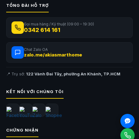
TỔNG ĐÀI HỖ TRỢ
Gọi mua hàng / Kỹ thuật (09:00 – 19:30)
0342 614 161
Chat Zalo OA
zalo.me/akiasmarthome
Thông Số Kỹ Thuật Nồi Cơm Điện Bear 3L SB-NC30B
📍 Trụ sở:
122 Vành Đai Tây, phường An Khánh, TP.HCM
Tên sản phẩm
Nồi cơm điện Bear 3L SB-NC30B
Mã sản phẩm
SB-NC30B
KẾT NỐI VỚI CHÚNG TÔI
Thương hiệu
Bear
Dung tích
3L
Công suất
600W
CHỨNG NHẬN
Điện áp
220V ~ 50Hz