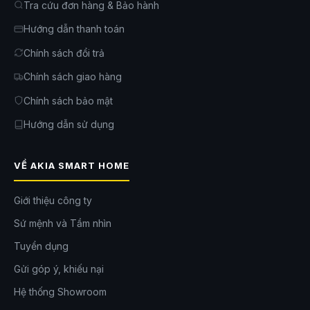
Tra cứu đơn hàng & Bảo hành
Hướng dẫn thanh toán
Chính sách đổi trả
Chính sách giao hàng
Chính sách bảo mật
Hướng dẫn sử dụng
VỀ AKIA SMART HOME
Thông tin liên hệ tư vấn và báo giá chi tiết:
Hotline: 0342 614 161
Giới thiệu công ty
Địa chỉ: 122 Đường Vành Đài Tây, Phường An Khánh, TP. Hồ Chí
Minh
Sứ mệnh và Tầm nhìn
Website:
https://akia.vn/
Tuyển dụng
Gửi góp ý, khiếu nại
Hệ thống Showroom