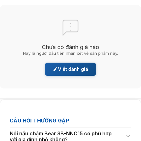
“Đa chức năng, đa món ngon”
Chưa có đánh giá nào
Nồi được tích hợp
7 chức năng nấu đa dạng
như cháo trắng, cháo
Hãy là người đầu tiên nhận xét về sản phẩm này.
dinh dưỡng, súp, đồ ngọt, hầm, giữ ấm và hẹn giờ linh hoạt lên tới 9.5
tiếng. Giao diện thân thiện với nút bấm tiếng Việt và màn hình LED giúp
Viết đánh giá
thao tác nhanh chóng, phù hợp với mọi đối tượng người dùng.
CÂU HỎI THƯỜNG GẶP
Nồi nấu chậm Bear SB-NNC15 có phù hợp
với gia đình nhỏ không?