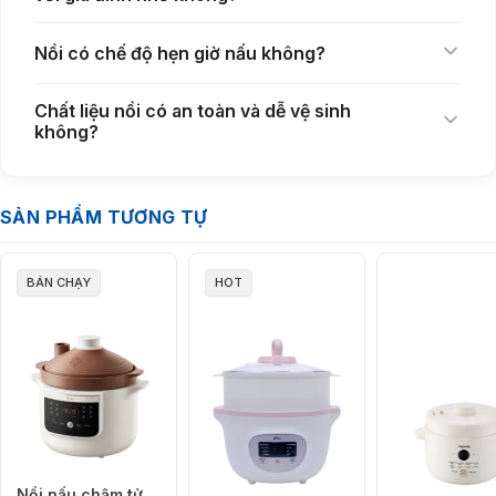
Nồi có chế độ hẹn giờ nấu không?
Chất liệu nồi có an toàn và dễ vệ sinh
không?
“Thiết kế tinh tế, an toàn và tiện lợi”
SẢN PHẨM TƯƠNG TỰ
SB-NNC15 sở hữu thân nồi tách rời dễ dàng vệ sinh, thố sứ chống tràn
giữ bếp sạch sẽ, cùng tay cầm chống bỏng đảm bảo an toàn khi di
chuyển. Nắp thủy tinh trong suốt cho phép quan sát quá trình nấu mà
BÁN CHẠY
HOT
không cần mở nắp, giữ nhiệt và dưỡng chất tối ưu. Màu kem thanh lịch
phù hợp mọi không gian bếp.
Nồi nấu chậm tử