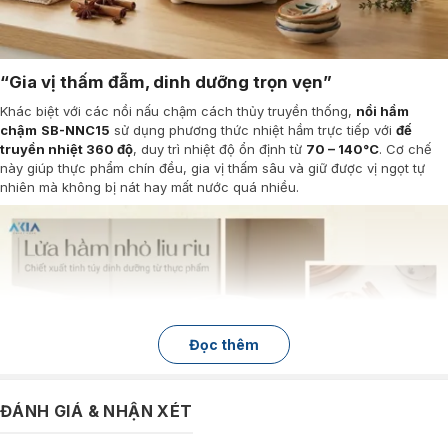
“Gia vị thấm đẫm, dinh dưỡng trọn vẹn”
Khác biệt với các nồi nấu chậm cách thủy truyền thống,
nồi hầm
chậm
SB-NNC15
sử dụng phương thức nhiệt hầm trực tiếp với
đế
truyền nhiệt 360 độ
, duy trì nhiệt độ ổn định từ
70 – 140°C
. Cơ chế
này giúp thực phẩm chín đều, gia vị thấm sâu và giữ được vị ngọt tự
nhiên mà không bị nát hay mất nước quá nhiều.
Đọc thêm
ĐÁNH GIÁ & NHẬN XÉT