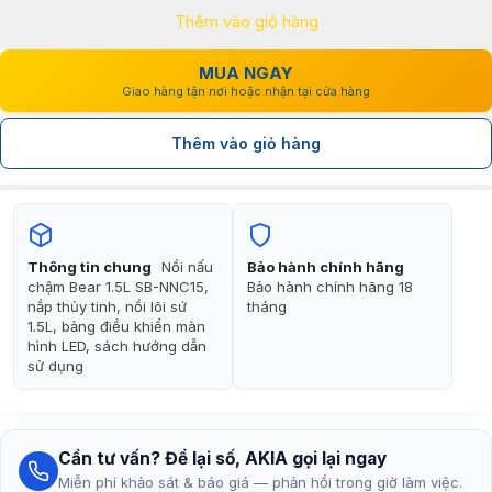
Thêm vào giỏ hàng
890.000₫.
là:
620.000₫.
MUA NGAY
Giao hàng tận nơi hoặc nhận tại cửa hàng
Thêm vào giỏ hàng
Thông tin chung
Nồi nấu
Bảo hành chính hãng
chậm Bear 1.5L SB-NNC15,
Bảo hành chính hãng 18
nắp thủy tinh, nồi lõi sứ
tháng
1.5L, bảng điều khiển màn
hình LED, sách hướng dẫn
sử dụng
Cần tư vấn? Để lại số, AKIA gọi lại ngay
Miễn phí khảo sát & báo giá — phản hồi trong giờ làm việc.