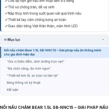
Chế độ hẹn giờ nấu linh hoạt đến 9.5 tiếng
Thố sứ chống tràn, dễ vệ sinh
Nắp thủy tinh trong suốt quan sát quá trình nấu
Thiết kế tay cầm chống bỏng an toàn
Giao diện tiếng Việt thân thiện, màn hình LED
Mục lục
Nồi nấu chậm Bear 1.5L SB-NNC15 – Giải pháp nấu ăn thông minh
cho gia đình hiện đại
“Gia vị thấm đẫm, dinh dưỡng trọn vẹn”
“Đa chức năng, đa món ngon”
“Thiết kế tinh tế, an toàn và tiện lợi”
Bảng thông số kỹ thuật
Kết luận
NỒI NẤU CHẬM BEAR 1.5L SB-NNC15 – GIẢI PHÁP NẤU