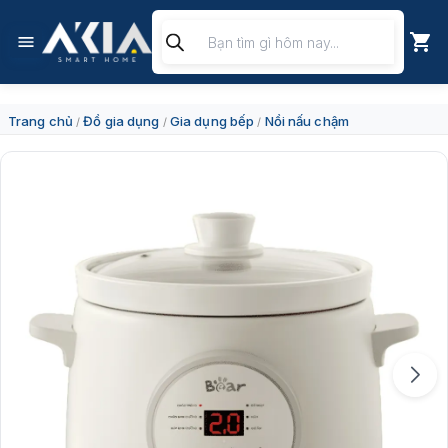
Chuyển
Tìm
đến
kiếm
nội
sản
dung
phẩm
Trang chủ
Đồ gia dụng
Gia dụng bếp
Nồi nấu chậm
/
/
/