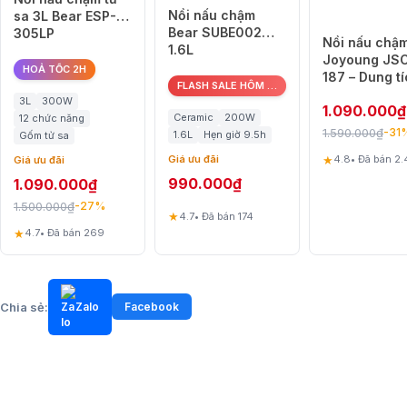
Nồi nấu chậm
sa 3L Bear ESP-
Bear SUBE002
305LP
Nồi nấu chậ
1.6L
Joyoung JSC
HOẢ TỐC 2H
187 – Dung t
FLASH SALE HÔM NAY
1.8L – 8 chư
3L
300W
1.090.000
₫
trình nấu tự 
Ceramic
200W
12 chức năng
1.590.000
₫
-31
1.6L
Hẹn giờ 9.5h
Gốm tử sa
★
Giá ưu đãi
4.8
• Đã bán 2.
Giá ưu đãi
990.000
₫
1.090.000
₫
1.500.000
₫
-27%
Bảng thông số kỹ thuật
★
4.7
• Đã bán 174
★
4.7
• Đã bán 269
Thông số
Chi tiết
Dung tích
1.5L
Chia sẻ:
Zalo
Facebook
Công suất
120W
Điện áp
220V ~ 50Hz
Chất liệu
Lõi sứ tự nhiên, nắp thủy tinh, vỏ cách nhiệt