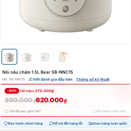
Nồi nấu chậm 1.5L Bear SB-NNC15
Viết đánh giá đầu tiên
Thông số kỹ thuật
Mã: SB-NNC15
|
|
-30%
270.000
₫
Tiết kiệm
890.000
620.000
Giá
Giá
₫
₫
Giá đã bao gồm VAT
Bảo hành chính hãng
gốc
hiện
Bảo hành chính hãng
Hỗ trợ đổi hàng lỗi
Giao hàng toàn quốc
là:
tại