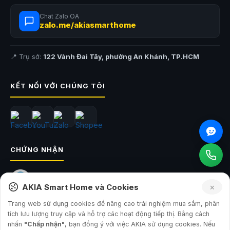
Trạm sạc PowerDock tự động hóa toàn diện
Chat Zalo OA
zalo.me/akiasmarthome
Trạm PowerDock trên
Dreame X60 Master
đóng vai trò như trung tâm
xử lý làm sạch tự động. Hệ thống ThermoHub™ sử dụng nước nóng
100°C để làm sạch, bảo vệ sinh khảm lau và hạn chế vi khuẩn phát
📍 Trụ sở:
122 Vành Đai Tây, phường An Khánh, TP.HCM
triển.
Ngoài ra, trạm sạc còn có khả năng tự động bổ sung nước, bụi bụi và
sấy khô bằng khí nóng. Nhờ đó người dùng gần như không cần vệ sinh
KẾT NỐI VỚI CHÚNG TÔI
công thủ sau mỗi lần robot hoạt động.
CHỨNG NHẬN
×
AKIA Smart Home và Cookies
Trang web sử dụng cookies để nâng cao trải nghiệm mua sắm, phân
tích lưu lượng truy cập và hỗ trợ các hoạt động tiếp thị. Bằng cách
nhấn
"Chấp nhận"
, bạn đồng ý với việc AKIA sử dụng cookies. Nếu
© 2026
AKIA Smart Home
— Công ty TNHH Sản Xuất và Đầu Tư AKIA