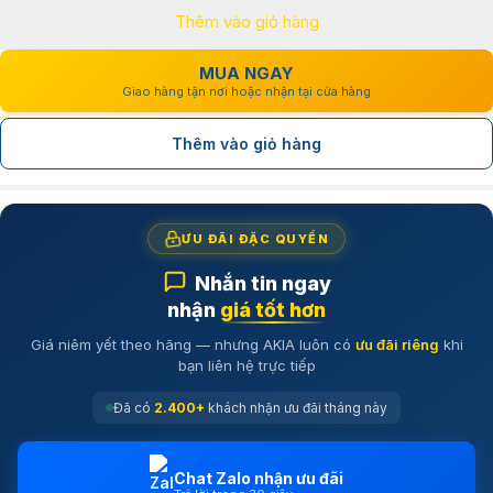
Thêm vào giỏ hàng
45.990.000₫.
là:
36.990.000₫.
MUA NGAY
Giao hàng tận nơi hoặc nhận tại cửa hàng
Thêm vào giỏ hàng
ƯU ĐÃI ĐẶC QUYỀN
Nhắn tin ngay
nhận
giá tốt hơn
Giá niêm yết theo hãng — nhưng AKIA luôn có
ưu đãi riêng
khi
bạn liên hệ trực tiếp
Đã có
2.400+
khách nhận ưu đãi tháng này
Chat Zalo nhận ưu đãi