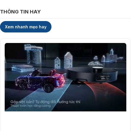
THÔNG TIN HAY
Xem nhanh mẹo hay
Lực hút Vormax 36.000Pa làm sạch toàn diện
Dreame X60 Master
được trang bị công nghệ hút Vormax với năng
lượng hút lên đến 36.000Pa, hỗ trợ làm sạch hiệu quả bụi lông, tóc,
lông thú và rác lớn trên nhiều mặt khác nhau. Từ sàn sàn, sàn gỗ cho
thảm, robot đều duy trì khả năng làm sạch ổn định.
Nhờ hệ thống điều hướng thông minh, máy quét nhà lau nhà có thể tự
động tăng lực hút khi phát hiện khu vực vết thương hoặc thảm dày.