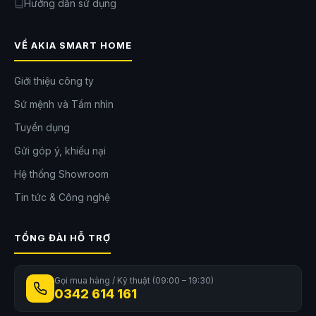
Hướng dẫn sử dụng
ngày.
Khả năng diệt khuẩn tăng lên đến 99,9% mang lại môi trường sống
sạch sẽ và an toàn hơn cho gia đình. Độ ồn hoạt động thấp cũng giúp
VỀ AKIA SMART HOME
robot hoạt động ái tình mà không ảnh hưởng đến sinh hoạt hằng ngày.
Giới thiệu công ty
Sứ mệnh và Tầm nhìn
Tuyển dụng
Gửi góp ý, khiếu nại
Hệ thống Showroom
Tin tức & Công nghệ
TỔNG ĐÀI HỖ TRỢ
Gọi mua hàng / Kỹ thuật (09:00 – 19:30)
0342 614 161