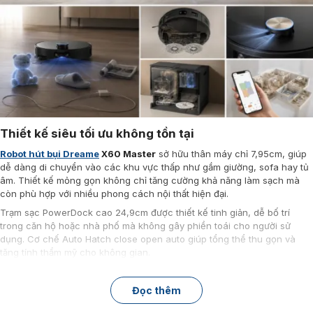
Thiết kế siêu tối ưu không tồn tại
Robot hút bụi Dreame
X60 Master
sở hữu thân máy chỉ 7,95cm, giúp
dễ dàng di chuyển vào các khu vực thấp như gầm giường, sofa hay tủ
âm. Thiết kế mỏng gọn không chỉ tăng cường khả năng làm sạch mà
còn phù hợp với nhiều phong cách nội thất hiện đại.
Trạm sạc PowerDock cao 24,9cm được thiết kế tinh giản, dễ bố trí
trong căn hộ hoặc nhà phố mà không gây phiền toái cho người sử
dụng. Cơ chế Auto Hatch close open auto giúp tổng thể thu gọn và
tăng tính thẩm mỹ cho không gian.
Đọc thêm