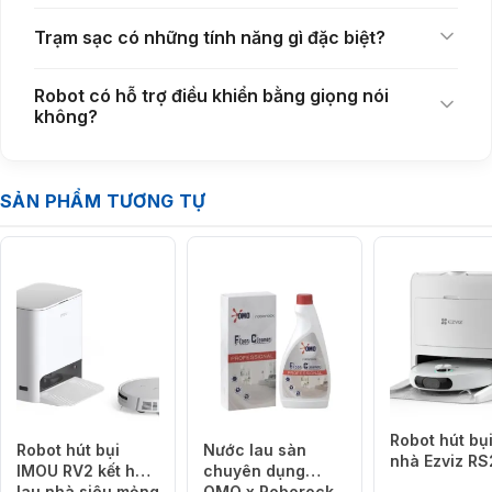
Trạm sạc có những tính năng gì đặc biệt?
Robot có hỗ trợ điều khiển bằng giọng nói
không?
Công nghệ ProLeap vượt vật cản tới 8,8cm
Một trong những nâng cấp đáng giá trên
Dreame X60 Master
là công
nghệ ProLeap hỗ trợ vượt rào cản vật hai lớp cao tới 8,8cm. Robot có
SẢN PHẨM TƯƠNG TỰ
thể chuyển hoạt động giữa các phòng hoặc khu vực có cửa sổ cao
cấp mà không cần người dùng hỗ trợ thủ thuật.
Khả năng vượt qua vật cản tốt giúp Robot lên nhà miễn phí hoạt động
liên tục, hạn chế gián đoạn trong quá trình bảo vệ sinh học. Đây là ưu
điểm phù hợp với những ngôi nhà có nhiều khu vực chuyển tiếp hoặc
thảm dày.
Robot hút bụi
Robot hút bụi
Nước lau sàn
nhà Ezviz RS
IMOU RV2 kết hợp
chuyên dụng
lau nhà siêu mỏng
OMO x Roborock