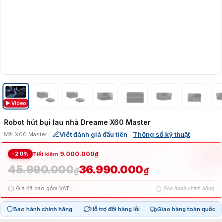
▶ Video
Robot hút bụi lau nhà Dreame X60 Master
Viết đánh giá đầu tiên
Thông số kỹ thuật
Mã: X60 Master
|
|
-20%
9.000.000
₫
Tiết kiệm
45.990.000
36.990.000
Giá
Giá
₫
₫
Giá đã bao gồm VAT
Bảo hành chính hãng
gốc
hiện
Bảo hành chính hãng
Hỗ trợ đổi hàng lỗi
Giao hàng toàn quốc
là:
tại