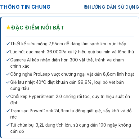
THÔNG TIN CHUNG
HƯỚNG DẪN SỬ DỤNG
★
ĐẶC ĐIỂM NỔI BẬT
Thiết kế siêu mỏng 7,95cm dễ dàng làm sạch khu vực thấp
Lực hút cực mạnh 36.000Pa xử lý hiệu quả bụi mịn và lông thú
Camera AI kép nhận diện hơn 300 vật thể, tránh va chạm
chính xác
Công nghệ ProLeap vượt chướng ngại vật đến 8,8cm linh hoạt
Giẻ lau nhiệt 40°C diệt khuẩn đến 99,9%, loại bỏ vết bẩn
cứng đầu
Chổi kép HyperStream 2.0 chống rối tóc, duy trì hiệu suất ổn
định
Trạm sạc PowerDock 24,9cm tự động giặt giẻ, sấy khô và đổ
rác
Túi chứa bụi 3,2L dung tích lớn, sử dụng đến 100 ngày không
cần đổ