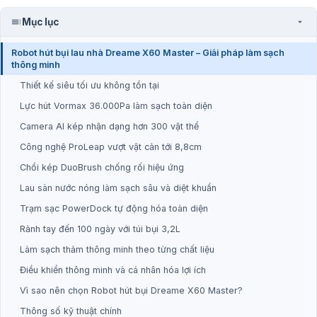
Mục lục
Robot hút bụi lau nhà Dreame X60 Master – Giải pháp làm sạch
thông minh
Thiết kế siêu tối ưu không tồn tại
Lực hút Vormax 36.000Pa làm sạch toàn diện
Camera AI kép nhận dạng hơn 300 vật thể
Công nghệ ProLeap vượt vật cản tới 8,8cm
Chổi kép DuoBrush chống rối hiệu ứng
Lau sàn nước nóng làm sạch sâu và diệt khuẩn
Trạm sạc PowerDock tự động hóa toàn diện
Rảnh tay đến 100 ngày với túi bụi 3,2L
Làm sạch thảm thông minh theo từng chất liệu
Điều khiển thông minh và cá nhân hóa lợi ích
Vì sao nên chọn Robot hút bụi Dreame X60 Master?
Thông số kỹ thuật chính