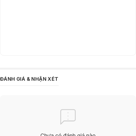
Điều này giúp tối ưu hóa hiệu suất mà vẫn tiết kiệm năng lượng trong
quá trình vận hành.
ĐÁNH GIÁ & NHẬN XÉT
Camera AI kép nhận dạng hơn 300 vật thể
Chưa có đánh giá nào