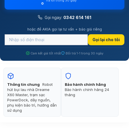
Trả lời trong 30 giây
Gọi ngay:
0342 614 161
hoặc để AKIA gọi lại tư vấn + báo giá riêng
Gọi lại cho tôi
Cam kết giá tốt nhất
Đổi trả 1-1 trong 30 ngày
Thông tin chung
Robot
Bảo hành chính hãng
hút bụi lau nhà Dreame
Bảo hành chính hãng 24
X60 Master, trạm sạc
tháng
PowerDock, dây nguồn,
phụ kiện bảo trì, hướng dẫn
sử dụng