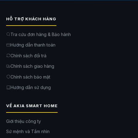
Đèn rọi thả trần
Kích thước: 106x40x1475mm
HỖ TRỢ KHÁCH HÀNG
Công suất: 10W
Góc chùm: 24°
Tra cứu đơn hàng & Bảo hành
Nhiệt độ màu: 2700K～6000K
Hướng dẫn thanh toán
Chính sách đổi trả
Chính sách giao hàng
Chính sách bảo mật
Hướng dẫn sử dụng
VỀ AKIA SMART HOME
Giới thiệu công ty
Sứ mệnh và Tầm nhìn