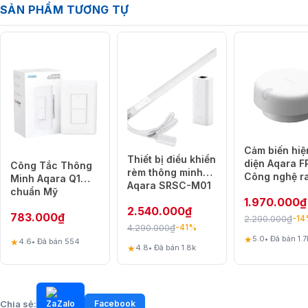
SẢN PHẨM TƯƠNG TỰ
Cảm biến hiệ
Đèn tán quang 30cm
Thiết bị điều khiển
diện Aqara F
Công Tắc Thông
rèm thông minh
Công nghệ r
Kích thước: 303,5x22x43mm
Minh Aqara Q1
Aqara SRSC-M01
sóng milimet 
chuẩn Mỹ
Công suất: 8W
1.970.000
₫
Phát hiện té
2.540.000
₫
783.000
₫
2.290.000
₫
-1
Góc chùm: >100°
4.290.000
₫
-41%
★
5.0
• Đã bán 1.7
★
4.6
• Đã bán 554
Nhiệt độ màu: 2700K～6000K
★
4.8
• Đã bán 1.8k
Chia sẻ:
Zalo
Facebook