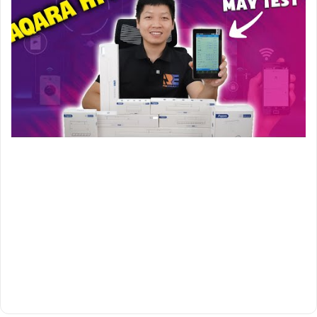
Đèn tiêu điểm 6 mắt H1 Pro
Kích thước: 113x22x43mm
Công suất: 6W
Góc chùm: 36°