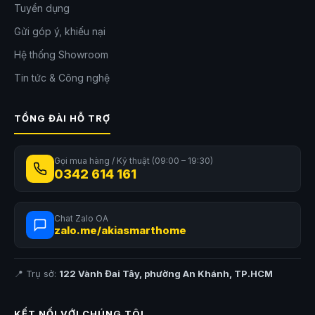
Tuyển dụng
Gửi góp ý, khiếu nại
Hệ thống Showroom
Tin tức & Công nghệ
TỔNG ĐÀI HỖ TRỢ
Đèn tiêu điểm bẻ góc
Kích thước: 117,5x22x103mm
Gọi mua hàng / Kỹ thuật (09:00 – 19:30)
0342 614 161
Công suất: 6W
Góc chùm: 36°
Chat Zalo OA
Nhiệt độ màu: 2700K～6000K
zalo.me/akiasmarthome
📍 Trụ sở:
122 Vành Đai Tây, phường An Khánh, TP.HCM
KẾT NỐI VỚI CHÚNG TÔI