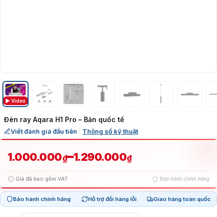
▶ Video
Đèn ray Aqara H1 Pro – Bản quốc tế
Viết đánh giá đầu tiên
Thông số kỹ thuật
|
Khoảng
–
1.000.000
1.290.000
₫
₫
giá:
Giá đã bao gồm VAT
Bảo hành chính hãng
từ
Bảo hành chính hãng
Hỗ trợ đổi hàng lỗi
Giao hàng toàn quốc
1.000.000₫