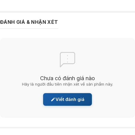
Nhiệt độ màu: 2700K～6000K
ĐÁNH GIÁ & NHẬN XÉT
Chưa có đánh giá nào
Hãy là người đầu tiên nhận xét về sản phẩm này.
Đèn tiêu điểm 12 mắt H1 Pro
Kích thước: 221x22x43mm
Viết đánh giá
Công suất: 12W
Góc chùm: 36°
Nhiệt độ màu: 2700K～6000K