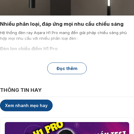
Nhiều phân loại, đáp ứng mọi nhu cầu chiếu sáng
Hệ thống đèn ray Aqara H1 Pro mang đến giải pháp chiếu sáng phù
hợp mọi nhu cầu với nhiều phân loại đèn :
Đèn lon chiếu điểm H1 Pro
Kích thước: 106x48x171mm
Công suất: 10W
Đọc thêm
Góc chùm: 24°
Nhiệt độ màu: 2700K～6000K
THÔNG TIN HAY
Xem nhanh mẹo hay