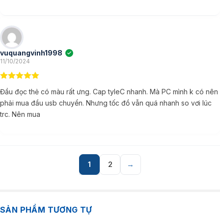
vuquangvinh1998
(XÁC MINH CHỦ TÀI KHOẢN)
11/10/2024
5
ngoài 5
Đầu đọc thẻ có màu rất ưng. Cap tyleC nhanh. Mà PC mình k có nên
phải mua đầu usb chuyển. Nhưng tốc đồ vẫn quá nhanh so vơi lúc
trc. Nên mua
1
2
→
SẢN PHẨM TƯƠNG TỰ