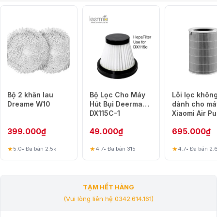
Bộ 2 khăn lau
Bộ Lọc Cho Máy
Lõi lọc không
Dreame W10
Hút Bụi Deerma
dành cho má
DX115C-1
Xiaomi Air Pu
2S, 3H, Pro
399.000
₫
49.000
₫
695.000
₫
★
★
★
5.0
• Đã bán 2.5k
4.7
• Đã bán 315
4.7
• Đã bán 2.
TẠM HẾT HÀNG
(Vui lòng liên hệ 0342.614.161)