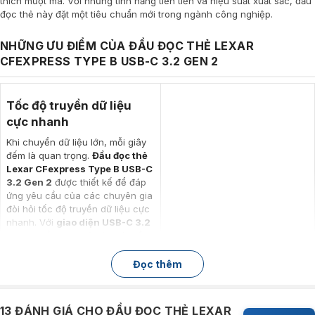
thích mượt mà. Với những tính năng tiên tiến và hiệu suất xuất sắc, đầu
đọc thẻ này đặt một tiêu chuẩn mới trong ngành công nghiệp.
NHỮNG ƯU ĐIỂM CỦA ĐẦU ĐỌC THẺ LEXAR
CFEXPRESS TYPE B USB-C 3.2 GEN 2
Tốc độ truyền dữ liệu
cực nhanh
Khi chuyển dữ liệu lớn, mỗi giây
đếm là quan trọng.
Đầu đọc thẻ
Lexar CFexpress Type B USB-C
3.2 Gen 2
được thiết kế để đáp
ứng yêu cầu của các chuyên gia
đòi hỏi tốc độ truyền dữ liệu cực
nhanh. Với
giao diện USB-C 3.2
Gen 2
, đầu đọc thẻ này có thể
đạt tốc độ truyền dữ liệu lên
đến
10 Gbps
, cho phép bạn
Đọc thêm
chuyển dữ liệu lớn chỉ trong vài
giây. Dù bạn làm việc với ảnh có
độ phân giải cao hay video 4K,
13 ĐÁNH GIÁ CHO
ĐẦU ĐỌC THẺ LEXAR