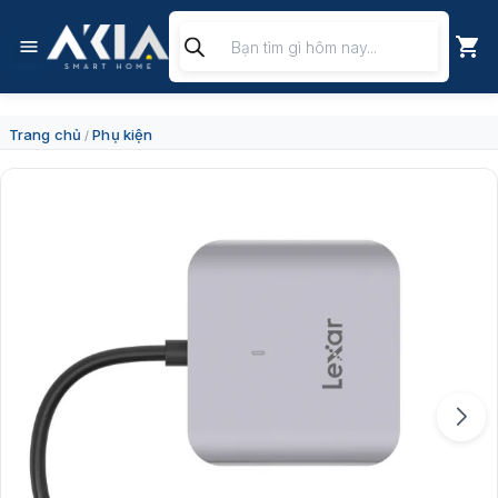
Chuyển
Tìm
đến
kiếm
nội
sản
dung
phẩm
Trang chủ
Phụ kiện
/