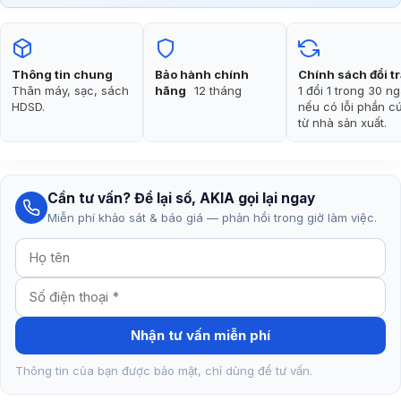
là:
tại
990.000₫.
là:
630.000₫.
Thông tin chung
Bảo hành chính
Chính sách đổi t
Thân máy, sạc, sách
hãng
12 tháng
1 đổi 1 trong 30 n
HDSD.
nếu có lỗi phần c
từ nhà sản xuất.
Cần tư vấn? Để lại số, AKIA gọi lại ngay
Miễn phí khảo sát & báo giá — phản hồi trong giờ làm việc.
Nhận tư vấn miễn phí
Thông tin của bạn được bảo mật, chỉ dùng để tư vấn.