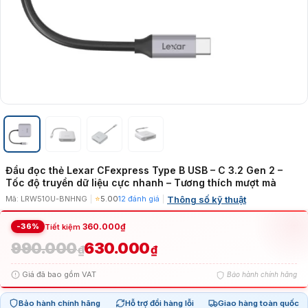
Đầu đọc thẻ Lexar CFexpress Type B USB – C 3.2 Gen 2 –
Tốc độ truyền dữ liệu cực nhanh – Tương thích mượt mà
Thông số kỹ thuật
Mã: LRW510U-BNHNG
|
⭐
5.00
12 đánh giá
|
-36%
360.000
₫
Tiết kiệm
990.000
630.000
Giá
Giá
₫
₫
Giá đã bao gồm VAT
Bảo hành chính hãng
gốc
hiện
Bảo hành chính hãng
Hỗ trợ đổi hàng lỗi
Giao hàng toàn quốc