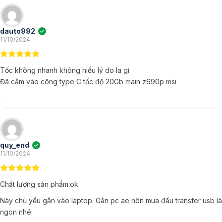
dauto992
(XÁC MINH CHỦ TÀI KHOẢN)
11/10/2024
5
ngoài 5
Tốc không nhanh không hiểu lý do la gì
Đã cắm vào công type C tốc độ 20Gb main z690p msi
quy_end
(XÁC MINH CHỦ TÀI KHOẢN)
11/10/2024
5
ngoài 5
Chất lượng sản phẩm:ok
Này chủ yếu gắn vào laptop. Gắn pc ae nên mua đầu transfer usb là
ngon nhé