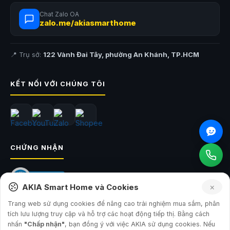
Chat Zalo OA
zalo.me/akiasmarthome
📍 Trụ sở:
122 Vành Đai Tây, phường An Khánh, TP.HCM
KẾT NỐI VỚI CHÚNG TÔI
CHỨNG NHẬN
×
AKIA Smart Home và Cookies
Trang web sử dụng cookies để nâng cao trải nghiệm mua sắm, phân
tích lưu lượng truy cập và hỗ trợ các hoạt động tiếp thị. Bằng cách
© 2026
AKIA Smart Home
— Công ty TNHH Sản Xuất và Đầu Tư AKIA
nhấn
"Chấp nhận"
, bạn đồng ý với việc AKIA sử dụng cookies. Nếu