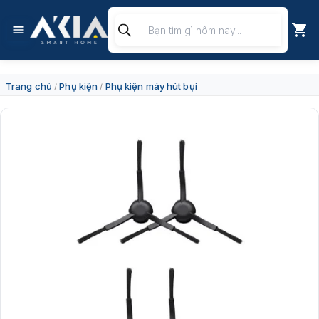
Chuyển
Tìm
đến
kiếm
nội
sản
dung
phẩm
Trang chủ
Phụ kiện
Phụ kiện máy hút bụi
/
/