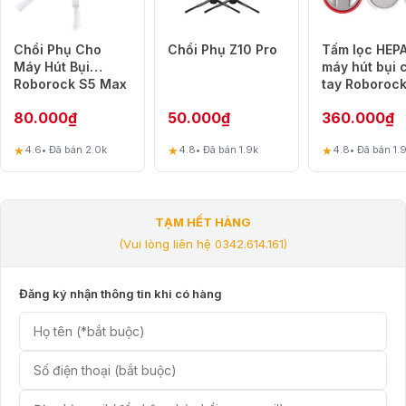
Chổi Phụ Cho
Chổi Phụ Z10 Pro
Tấm lọc HEP
Máy Hút Bụi
máy hút bụi 
Roborock S5 Max
tay Roboroc
– S6 – S6 Maxv
80.000
₫
50.000
₫
360.000
₫
★
★
★
4.6
• Đã bán 2.0k
4.8
• Đã bán 1.9k
4.8
• Đã bán 1.
TẠM HẾT HÀNG
(Vui lòng liên hệ 0342.614.161)
Đăng ký nhận thông tin khi có hàng