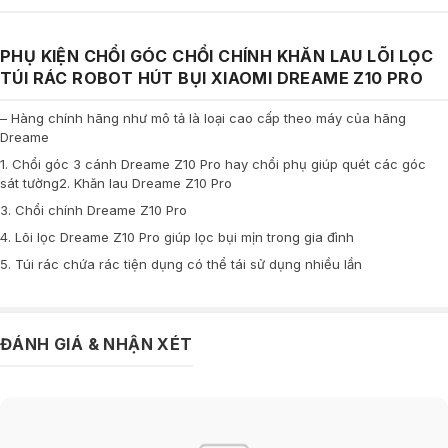
PHỤ KIỆN CHỔI GÓC CHỔI CHÍNH KHĂN LAU LÕI LỌC
TÚI RÁC ROBOT HÚT BỤI XIAOMI DREAME Z10 PRO
– Hàng chính hãng như mô tả là loại cao cấp theo máy của hãng
Dreame
1. Chổi góc 3 cánh Dreame Z10 Pro hay chổi phụ giúp quét các góc
sát tường2. Khăn lau Dreame Z10 Pro
3. Chổi chính Dreame Z10 Pro
4. Lõi lọc Dreame Z10 Pro giúp lọc bụi mịn trong gia đình
5. Túi rác chứa rác tiện dụng có thể tái sử dụng nhiều lần
ĐÁNH GIÁ & NHẬN XÉT