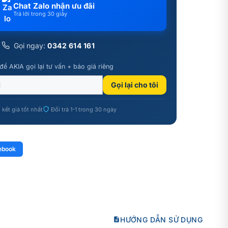
Chat Zalo nhận ưu đãi
Trả lời trong 30 giây
Gọi ngay:
0342 614 161
để AKIA gọi lại tư vấn + báo giá riêng
Gọi lại cho tôi
kết giá tốt nhất
Đổi trả 1-1 trong 30 ngày
ebook
HƯỚNG DẪN SỬ DỤNG