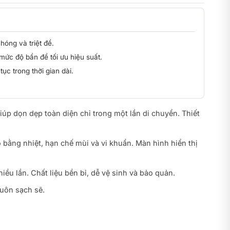
óng và triệt để.
ức độ bẩn để tối ưu hiệu suất.
tục trong thời gian dài.
iúp dọn dẹp toàn diện chỉ trong một lần di chuyển. Thiết
ô bằng nhiệt, hạn chế mùi và vi khuẩn. Màn hình hiển thị
ều lần. Chất liệu bền bỉ, dễ vệ sinh và bảo quản.
luôn sạch sẽ.