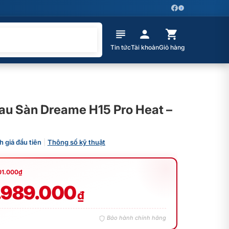
Z
Tin tức
Tài khoản
Giỏ hàng
au Sàn Dreame H15 Pro Heat –
h giá đầu tiên
|
Thông số kỹ thuật
01.000
₫
.989.000
₫
Bảo hành chính hãng