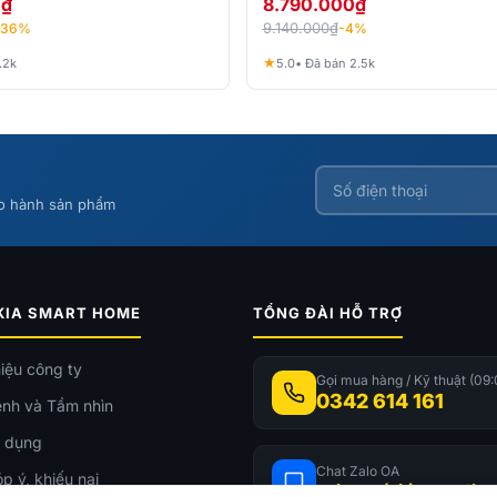
0
₫
8.790.000
₫
9.140.000
₫
-36%
-4%
★
.2k
5.0
• Đã bán 2.5k
ảo hành sản phẩm
KIA SMART HOME
TỔNG ĐÀI HỖ TRỢ
hiệu công ty
Gọi mua hàng / Kỹ thuật (09:
0342 614 161
nh và Tầm nhìn
 dụng
Chat Zalo OA
p ý, khiếu nại
zalo.me/akiasmarth