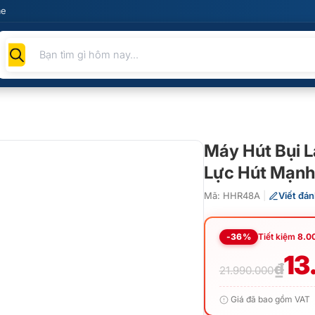
me
Tìm
kiếm
sản
phẩm
Máy Hút Bụi L
Lực Hút Mạnh
Mã: HHR48A
|
Viết đán
-36%
Tiết kiệm
8.0
Giá
Giá
13
₫
21.990.000
gốc
hiện
Giá đã bao gồm VAT