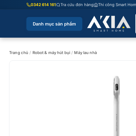
Chuyển
0342 614 161
Tra cứu đơn hàng
Thi công Smart Ho
đến
nội
Danh mục sản phẩm
dung
Trang chủ
/
Robot & máy hút bụi
/
Máy lau nhà