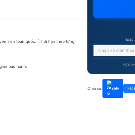
hoặc 
yền trên toàn quốc. (Thời hạn theo từng
Cam 
 gian bảo hành.
Chia sẻ:
Zalo
Fac