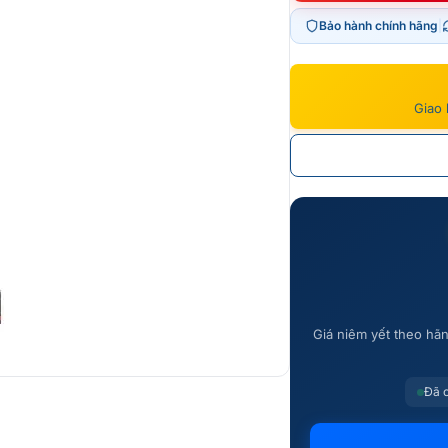
là:
tại
Bảo hành chính hãng
|
21.990.
là:
13.989.
Giao 
Giá niêm yết theo h
Đã 