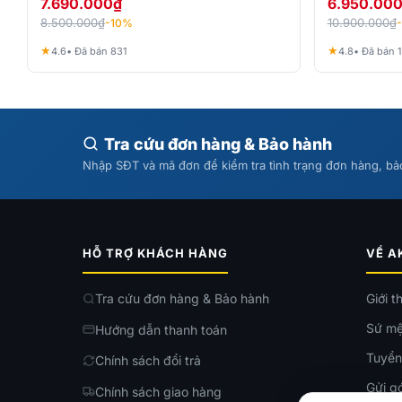
7.690.000
₫
6.950.00
8.500.000
₫
10.900.000
₫
-10%
★
★
4.6
• Đã bán 831
4.8
• Đã bán 1
Tra cứu đơn hàng & Bảo hành
Nhập SĐT và mã đơn để kiểm tra tình trạng đơn hàng, b
HỖ TRỢ KHÁCH HÀNG
VỀ A
Tra cứu đơn hàng & Bảo hành
Giới t
Sứ mệ
Hướng dẫn thanh toán
Tuyển
Chính sách đổi trả
Gửi gó
Chính sách giao hàng