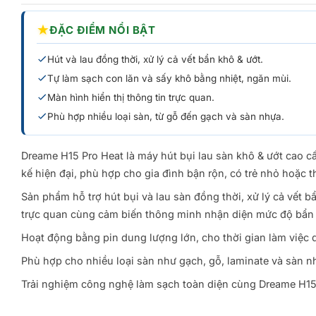
★
ĐẶC ĐIỂM NỔI BẬT
Hút và lau đồng thời, xử lý cả vết bẩn khô & ướt.
Tự làm sạch con lăn và sấy khô bằng nhiệt, ngăn mùi.
Màn hình hiển thị thông tin trực quan.
Phù hợp nhiều loại sàn, từ gỗ đến gạch và sàn nhựa.
Dreame H15 Pro Heat là máy hút bụi lau sàn khô & ướt cao cấ
kế hiện đại, phù hợp cho gia đình bận rộn, có trẻ nhỏ hoặc 
Sản phẩm hỗ trợ hút bụi và lau sàn đồng thời, xử lý cả vết 
trực quan cùng cảm biến thông minh nhận diện mức độ bẩn c
Hoạt động bằng pin dung lượng lớn, cho thời gian làm việc d
Phù hợp cho nhiều loại sàn như gạch, gỗ, laminate và sàn n
Trải nghiệm công nghệ làm sạch toàn diện cùng Dreame H15