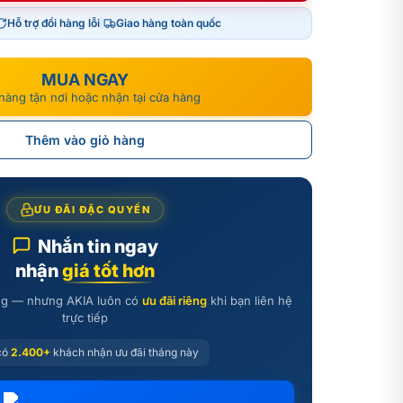
Hỗ trợ đổi hàng lỗi
|
Giao hàng toàn quốc
000₫.
000₫.
MUA NGAY
hàng tận nơi hoặc nhận tại cửa hàng
Thêm vào giỏ hàng
ƯU ĐÃI ĐẶC QUYỀN
Nhắn tin ngay
nhận
giá tốt hơn
ãng — nhưng AKIA luôn có
ưu đãi riêng
khi bạn liên hệ
trực tiếp
có
2.400+
khách nhận ưu đãi tháng này