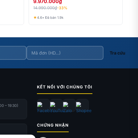
9.970.000
₫
14.990.000
₫
-33%
★
4.6
• Đã bán 1.9k
Tra cứu
KẾT NỐI VỚI CHÚNG TÔI
00 – 19:30)
CHỨNG NHẬN
ome