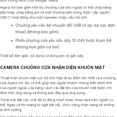
hình thông minh của Google, Alexa.
Aqara G4 bao gồm một bộ chuông cửa bên ngoài có thể chạy bằng
dây hoặc chạy bằng pin và một chuông bên trong được cấp nguồn
USB-C hoạt động như một repeater hoặc cầu nối wifi.
Chuông yêu cầu bộ chuyển đổi USB (ví dụ: bộ sạc điện
thoại) (không bao gồm).
Phần chuông cửa yêu cầu dây 12-24V hoặc 6 pin AA
(không bao gồm cả hai).
Thiết kế đơn giản, sử dụng cả dùng pin và gắn dây
CAMERA CHUÔNG CỬA NHẬN DIỆN KHUÔN MẶT
Thuật toán khuôn mặt cục bộ tích hợp là ưu điểm lớn nhất của chuông
cửa Aqara G4. Nó có thể giúp mọi người nhanh chóng biết danh tính
của người ngoài cửa bằng cách cài đặt tên của khuôn mặt được chỉ
định trên ứng dụng và thông báo đẩy qua ứng dụng.
Thoải mái đặt các chế độ tự động hóa* khác nhau dựa trên người cụ
thể. Ngay cả khi mạng bị ngắt kết nối, chức năng nhận dạng sẽ không
bị ảnh hưởng.
Hãy tưởng tượng nếu gia sư của con bạn đến nhà, đèn phòng học và