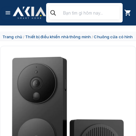
Chuyển
Tìm
đến
kiếm
nội
sản
dung
phẩm
Trang chủ
Thiết bị điều khiển nhà thông minh
Chuông cửa có hình
/
/