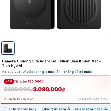
Camera Chuông Cửa Aqara G4 – Nhận Diện Khuôn Mặt –
Tích Hợp AI
Viết đánh giá đầu tiên
Thông số kỹ thuật
Mã: SVD-C03
|
|
-5%
100.000
₫
Tiết kiệm
2.190.000
2.090.000
Giá
Giá
₫
₫
Giá đã bao gồm VAT
Bảo hành chính hãng
gốc
hiện
Bảo hành chính hãng
Hỗ trợ đổi hàng lỗi
Giao hàng toàn quốc