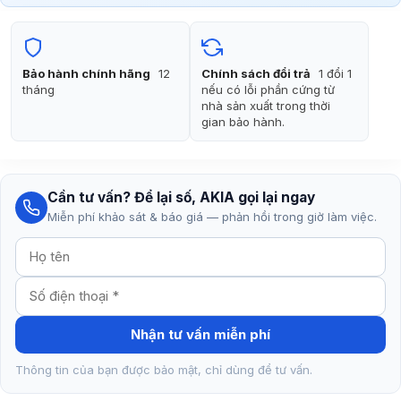
là:
tại
2.190.000₫.
là:
2.090.000₫.
Bảo hành chính hãng
12
Chính sách đổi trả
1 đổi 1
tháng
nếu có lỗi phần cứng từ
nhà sản xuất trong thời
gian bảo hành.
Cần tư vấn? Để lại số, AKIA gọi lại ngay
Miễn phí khảo sát & báo giá — phản hồi trong giờ làm việc.
Nhận tư vấn miễn phí
Thông tin của bạn được bảo mật, chỉ dùng để tư vấn.