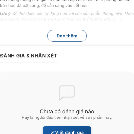
bàn học đã bật sáng, để sẵn sàng vào tiết học.
Lưu ý:
để thực hiện các tự động hoá với các sản phẩm thông minh khác
của Aqara, bạn cần có thêm Aqara Hub (có thể là M1S, M2, E1 …).
Tích hợp Local AI, có thể nhận diện khuôn mặt ngay cả khi mất kết nối
internet
Đọc thêm
ĐÀM THOẠI 2 CHIỀU
ĐÁNH GIÁ & NHẬN XÉT
Thoải mái trò chuyện qua chuông cửa, khi có ai đó nhấn chuông, dù
bạn ở bất kỳ đâu, ở nhà hay đang bên ngoài đều được. Khi có khách
đến, APP sẽ nhắc nhở và bạn có thể kiểm tra tình hình bên ngoài cửa
bằng video bất cứ lúc nào. Nhờ trường nhìn góc siêu rộng 162° + Video
HD 1080p + ống kính toàn kính (4 Glass) của Aqara G4, nó có thể hiển
thị hình ảnh rộng hơn, rõ ràng và ổn định hơn.
Và đặc biệt chuông hình G4 này có thể sử dụng ngoài trời với khả năng
chống nước IPX3.
Lưu ý:
Với chuẩn chống nước này, bạn nên lắp ở hiên nhà và các khu
Chưa có đánh giá nào
vực có mái che. Tránh tiếp xúc với nước sẽ làm hỏng thiết bị, và không
Hãy là người đầu tiên nhận xét về sản phẩm này.
được bảo hành từ Hãng Aqara.
Đàm thoại 2 chiều thông qua smartphone ở bất cứ đâu.
Viết đánh giá