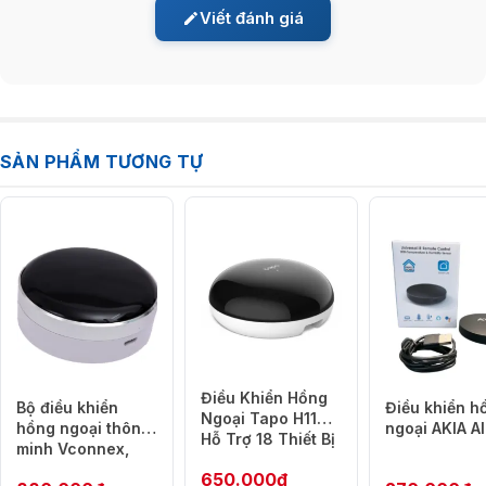
Viết đánh giá
SẢN PHẨM TƯƠNG TỰ
Điều Khiển Hồng
Bộ điều khiển
Điều khiển h
Ngoại Tapo H110 –
hồng ngoại thông
ngoại AKIA A
Hỗ Trợ 18 Thiết Bị
minh Vconnex,
– Tương Thích Với
tích hợp cảm biến
650.000
₫
Matter