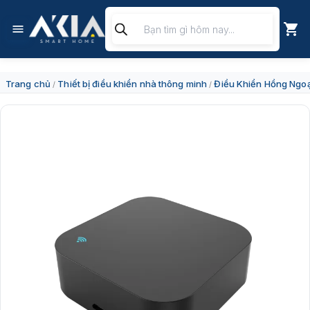
Chuyển
Tìm
đến
kiếm
nội
sản
dung
phẩm
Trang chủ
Thiết bị điều khiển nhà thông minh
Điều Khiển Hồng Ngoạ
/
/