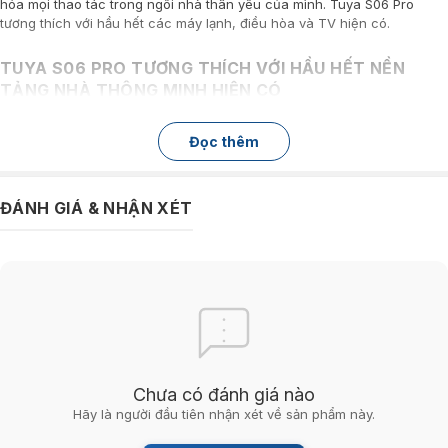
hóa mọi thao tác trong ngôi nhà thân yêu của mình. Tuya S06 Pro
tương thích với hầu hết các máy lạnh, điều hòa và TV hiện có.
TUYA S06 PRO TƯƠNG THÍCH VỚI HẦU HẾT NỀN
TẢNG NHÀ THÔNG MINH HIỆN CÓ
Sản phẩm kết hợp được với trợ lý ảo Alexa hoặc Google Home để giúp
Đọc thêm
bạn điều khiển mọi thứ bằng giọng nói. Bạn cũng có thể dùng ứng
dụng IFTTT để kết hợp cùng với các thiết bị trong cùng hệ thống. Hỗ
trợ điều khiển thiết bị của hầu hết các thương hiệu điện máy lớn trên
thế giới với khả năng cập nhật liên tục cơ sở dữ liệu thông qua đám
ĐÁNH GIÁ & NHẬN XÉT
mây.
Chưa có đánh giá nào
Hãy là người đầu tiên nhận xét về sản phẩm này.