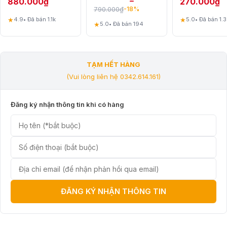
880.000
₫
270.000
₫
môi trường
790.000
₫
-18%
★
★
4.9
• Đã bán 1.1k
5.0
• Đã bán 1.3
★
5.0
• Đã bán 194
TẠM HẾT HÀNG
(Vui lòng liên hệ 0342.614.161)
Đăng ký nhận thông tin khi có hàng
ĐĂNG KÝ NHẬN THÔNG TIN