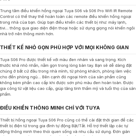
Trung tâm điều khiển hồng ngoại Tuya S06 và S06 Pro Wifi IR Remote
Control có thể thay thế hoàn toàn các remote điều khiển hồng ngoại
trong nhà của bạn. Giúp bạn điều khiển các thiết bị như: máy lạnh,
tivi… thông qua giao diện điện thoại hoặc sử dụng giọng nói khiến ngôi
nhà trở nên thông minh hơn.
THIẾT KẾ NHỎ GỌN PHÙ HỢP VỚI MỌI KHÔNG GIAN
Tuya S06 Pro được thiết kế với màu đen nhám và sang trọng. Kích
thước khá nhỏ nhắn, nằm gọn trong lòng bàn tay. Bạn sẽ dễ dàng đặt
chúng ở bất cứ đâu trong nhà mình, từ phòng khách, phòng làm việc
cho đến phòng ngủ… Bên cạnh đó ngoại hình của sản phẩm cũng
không kém phần cao cấp khi được sơn phủ màu đen hoàn toàn. Được
gia công từ vật liệu cao cấp, giúp tăng tính thẩm mỹ và tuổi thọ của sản
phẩm.
ĐIỀU KHIỂN THÔNG MINH CHỈ VỚI TUYA
Thiết bị hồng ngoại Tuya S06 Pro cũng có thể cài đặt thời gian để các
thiết bị điện tử trong gia đình tự động Bật/Tắt. Hỗ trợ thiết lập các tự
động thông minh theo thói quen sống và nhu cầu sử dụng. Đơn giản