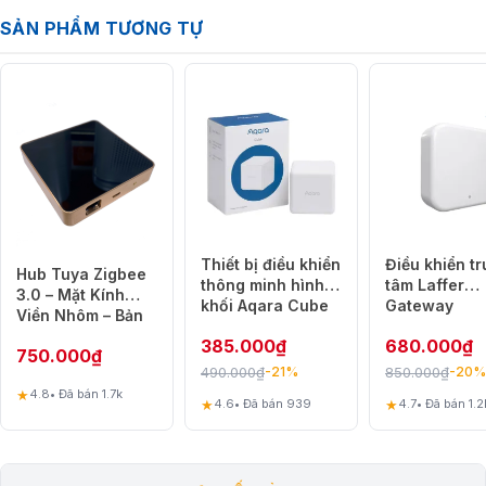
SẢN PHẨM TƯƠNG TỰ
Thiết bị điều khiển
Điều khiển t
Hub Tuya Zigbee
thông minh hình
tâm Laffer
3.0 – Mặt Kính
khối Aqara Cube
Gateway
Viền Nhôm – Bản
MFKZQ01LM
LAN 2020
385.000
₫
680.000
₫
750.000
₫
490.000
₫
850.000
₫
-21%
-20%
★
4.8
• Đã bán 1.7k
★
★
4.6
• Đã bán 939
4.7
• Đã bán 1.2