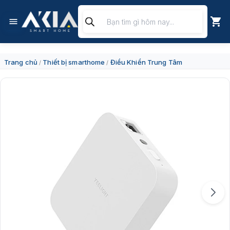
Chuyển
Tìm
đến
kiếm
nội
sản
dung
phẩm
Trang chủ
Thiết bị smarthome
Điều Khiển Trung Tâm
/
/