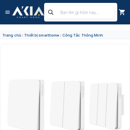
Chuyển
Tìm
đến
kiếm
nội
sản
dung
phẩm
Trang chủ
Thiết bị smarthome
Công Tắc Thông Minh
/
/