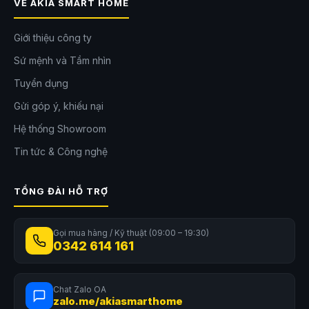
VỀ AKIA SMART HOME
Sản phẩm gồm nút công tắc đơn, thích hợp để sử dụng với 1 thiết
bị đèn, nút công tắc đôi để điều khiển 2 thiết bị đèn khác nhau và nút
công tắc 3 có khả năng điều khiển đến 3 thiết bị đèn.
Giới thiệu công ty
Sứ mệnh và Tầm nhìn
Tuyển dụng
Gửi góp ý, khiếu nại
Hệ thống Showroom
Tin tức & Công nghệ
TỔNG ĐÀI HỖ TRỢ
Gọi mua hàng / Kỹ thuật (09:00 – 19:30)
Công tắc Yeelight SLISAON âm tường điều khiển đèn
0342 614 161
YLKG12YL
– 1 nút
Chat Zalo OA
YLKG13YL
– 2 nút
zalo.me/akiasmarthome