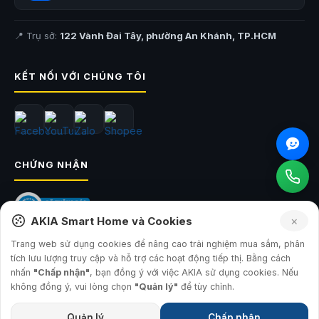
YLKG14YL
– 3 nút
Thiết kế đơn giản, dễ lắp đặt
📍 Trụ sở:
122 Vành Đai Tây, phường An Khánh, TP.HCM
Thiết kế lắp đặt dễ dàng, không cần phải đi dây phức tạp, lựa chọn
tuyệt vời để thay thế cho các công tắc hộp 86 truyền thống. Ngoài ra,
KẾT NỐI VỚI CHÚNG TÔI
với việc được gia công từ vật liệu PC chống cháy cao cấp, công tắc có
thể chịu được nhiệt độ cao, đảm bảo độ bền, hỗ trợ chống va đập và
không dễ bị biến dạng.
CHỨNG NHẬN
×
AKIA Smart Home và Cookies
Trang web sử dụng cookies để nâng cao trải nghiệm mua sắm, phân
tích lưu lượng truy cập và hỗ trợ các hoạt động tiếp thị. Bằng cách
© 2026
AKIA Smart Home
— Công ty TNHH Sản Xuất và Đầu Tư AKIA
nhấn
"Chấp nhận"
, bạn đồng ý với việc AKIA sử dụng cookies. Nếu
GPKD: 0315793560 · Sở KH&ĐT TP.HCM · 17.07.2019
không đồng ý, vui lòng chọn
"Quản lý"
để tùy chỉnh.
Công tắc Yeelight SLISAON âm tường điều khiển đèn
Quản lý
Chấp nhận