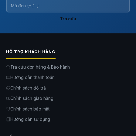
một cách thuận tiện nhất.
Tra cứu
HỖ TRỢ KHÁCH HÀNG
Tra cứu đơn hàng & Bảo hành
Hướng dẫn thanh toán
Chính sách đổi trả
Chính sách giao hàng
Công tắc Yeelight SLISAON âm tường điều khiển đèn
Chính sách bảo mật
3 phiên bản tùy chọn
Hướng dẫn sử dụng
Công tắc âm tường Yeelight
là một sản phẩm gia dụng, sở hữu 3 phiê
bản khác nhau để người dùng tùy chọn theo từng nhu cầu sử dụng.