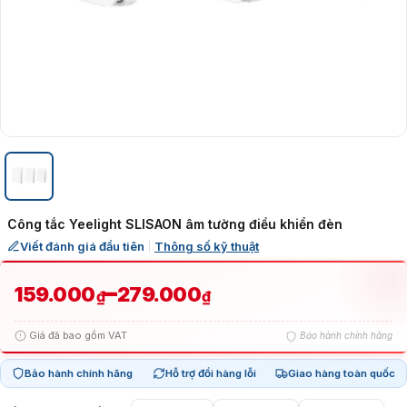
Công tắc Yeelight SLISAON âm tường điều khiển đèn
Viết đánh giá đầu tiên
Thông số kỹ thuật
|
Khoảng
–
159.000
279.000
₫
₫
giá:
Giá đã bao gồm VAT
Bảo hành chính hãng
từ
Bảo hành chính hãng
Hỗ trợ đổi hàng lỗi
Giao hàng toàn quốc
159.000₫