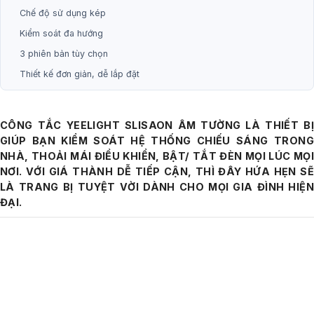
Chế độ sử dụng kép
Kiểm soát đa hướng
3 phiên bản tùy chọn
Thiết kế đơn giản, dễ lắp đặt
CÔNG TẮC YEELIGHT SLISAON ÂM TƯỜNG LÀ THIẾT BỊ
GIÚP BẠN KIỂM SOÁT HỆ THỐNG CHIẾU SÁNG TRONG
NHÀ, THOẢI MÁI ĐIỀU KHIỂN, BẬT/ TẮT ĐÈN MỌI LÚC MỌI
NƠI. VỚI GIÁ THÀNH DỄ TIẾP CẬN, THÌ ĐÂY HỨA HẸN SẼ
LÀ TRANG BỊ TUYỆT VỜI DÀNH CHO MỌI GIA ĐÌNH HIỆN
ĐẠI.