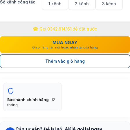
Số kênh công tắc
1 kênh
2 kênh
3 kênh
đến
279.000₫
☎ Gọi 0342.614.161 để đặt trước
MUA NGAY
Giao hàng tận nơi hoặc nhận tại cửa hàng
Thêm vào giỏ hàng
Bảo hành chính hãng
12
tháng
Cần tư vấn? Để lại số, AKIA gọi lại ngay