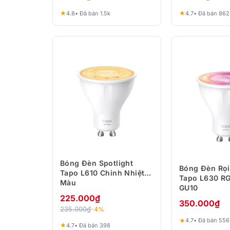
★
★
4.8
• Đã bán 1.5k
4.7
• Đã bán 862
Bóng Đèn Spotlight
Bóng Đèn Rọi
Tapo L610 Chỉnh Nhiệt
Tapo L630 R
Màu
GU10
225.000
₫
350.000
₫
235.000
₫
-4%
★
4.7
• Đã bán 556
★
4.7
• Đã bán 398