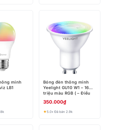
hông minh
Bóng đèn thông minh
viz LB1
Yeelight GU10 W1 – 16
triệu màu RGB ( – Điều
khiển từ xa)
350.000
₫
★
.8k
5.0
• Đã bán 2.9k