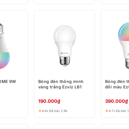
COME 9W
Bóng đèn thông minh
Bóng đèn t
vàng trắng Ezviz LB1
đổi màu Ez
190.000
₫
390.000
₫
★
★
4.8
• Đã bán 2.9k
4.7
• Đã bán 1