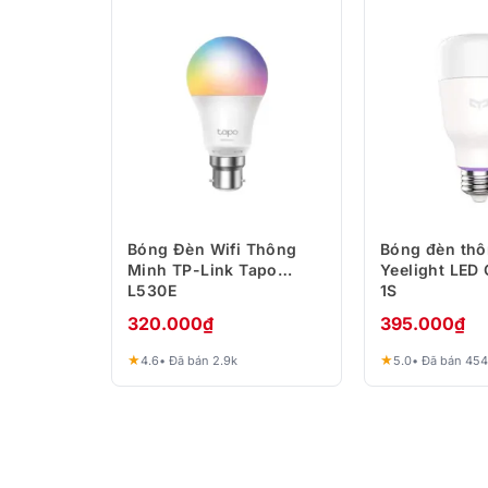
Bóng Đèn Wifi Thông
Bóng đèn th
Minh TP-Link Tapo
Yeelight LED 
L530E
1S
320.000
₫
395.000
₫
★
★
4.6
• Đã bán 2.9k
5.0
• Đã bán 454