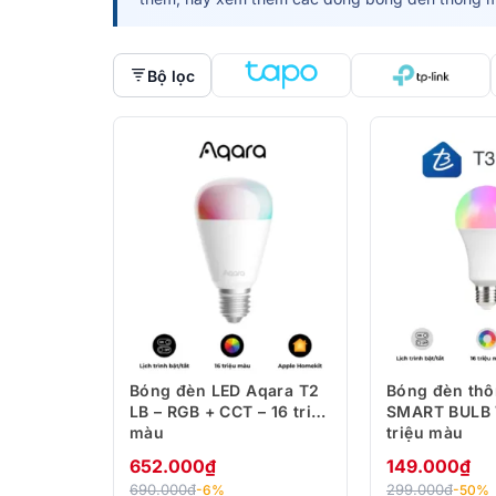
Bộ lọc
Bóng đèn LED Aqara T2
Bóng đèn thô
LB – RGB + CCT – 16 triệu
SMART BULB W
màu
triệu màu
652.000
₫
149.000
₫
690.000
₫
299.000
₫
-6%
-50%