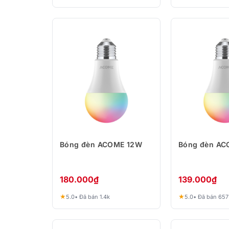
Bóng đèn ACOME 12W
Bóng đèn A
180.000
₫
139.000
₫
★
★
5.0
• Đã bán 1.4k
5.0
• Đã bán 657