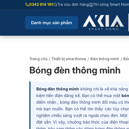
Chuyển
0342 614 161
Tra cứu đơn hàng
Thi công Smart Ho
đến
nội
Danh mục sản phẩm
dung
Trang chủ
/
Thiết bị smarthome
/
Đèn thông minh
/
Bó
Bóng đèn thông minh
Bóng đèn thông minh
không chỉ là về khả năng k
kiệm tiền điện đáng kể. Bạn có thể mua một
bón
điểm nhấn , bóng đèn thông minh đổi màu có thể
mà bạn muốn. Bạn có thể tìm thấy các tùy chọ
nghiệm chiếu sáng vượt ra ngoài chao đèn. Một 
đặt sẵn. Vì vậy, chuông báo thức của điện thoại
thêm, hãy xem thêm các dòng bóng đèn thông mi