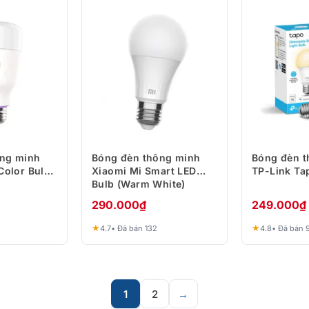
ông minh
Bóng đèn thông minh
Bóng đèn t
Color Bulb
Xiaomi Mi Smart LED
TP-Link Ta
Bulb (Warm White)
290.000
₫
249.000
₫
★
★
4.7
• Đã bán 132
4.8
• Đã bán 
1
2
→