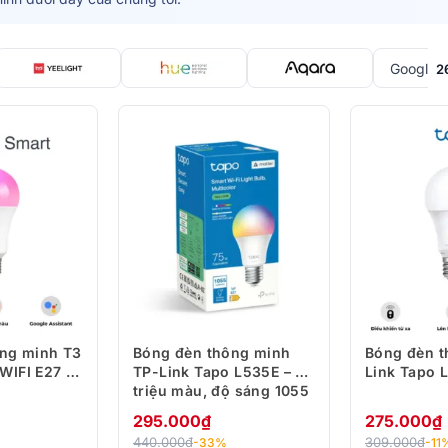
Google A
2
ng minh T3
Bóng đèn thông minh
Bóng đèn t
IFI E27 16
TP-Link Tapo L535E – 16
Link Tapo 
triệu màu, độ sáng 1055
lumens, hỗ trợ Matter
295.000
₫
275.000
₫
440.000
₫
309.000
₫
-33%
-11