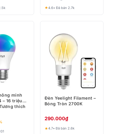
★
2.5k
4.6
• Đã bán 2.7k
hông minh
Đèn Yeelight Filament –
 – 16 triệu
Bóng Tròn 2700K
Tương thích
oma
290.000
₫
0%
★
4.7
• Đã bán 2.6k
931