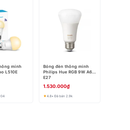
hông minh
Bóng đèn thông minh
po L510E
Philips Hue RGB 9W A60
E27
1.530.000
₫
★
934
4.8
• Đã bán 2.9k