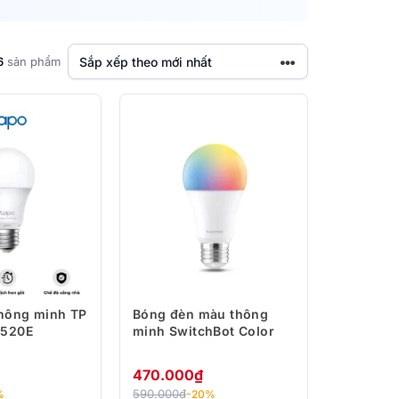
ssistant
Amazon Alexa
Lọc Giá ▿
6
sản phẩm
hông minh TP
Bóng đèn màu thông
L520E
minh SwitchBot Color
470.000
₫
590.000
₫
%
-20%