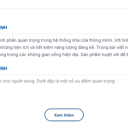
INH
h phần quan trọng trong hệ thống nhà cửa thông minh. Với tính
hững tiện ích và tiết kiệm năng lượng đáng kể. Trong bài viết
ng trong các không gian sống hiện đại. Sản phẩm tuyệt vời để 
INH
 cho người dùng. Dưới đây là một số ưu điểm quan trọng:
iên tiến, tiêu thụ ít năng lượng hơn so với đèn truyền thống, g
Xem thêm