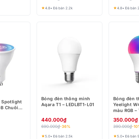
★
★
4.8
• Đã bán 2.2k
4.8
• Đã bán 
Bóng đèn thông minh
Bóng đèn t
 Spotlight
Aqara T1 – LEDLBT1-L01
Yeelight W4
GB Chuôi
màu RGB – 
Razer Chr
440.000
₫
350.000
₫
690.000
₫
390.000
₫
-36%
-1
★
★
5.0
• Đã bán 2.5k
5.0
• Đã bán 