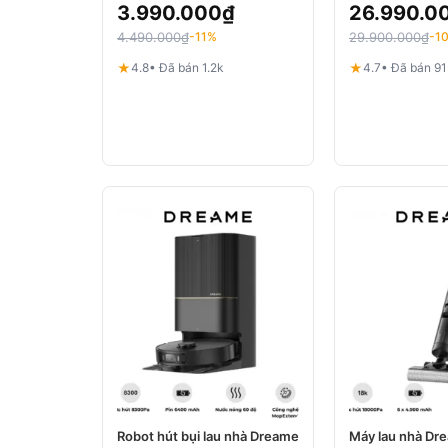
3.990.000
₫
26.990.0
4.490.000
₫
29.900.000
₫
-11%
-1
★
★
4.8
• Đã bán 1.2k
4.7
• Đã bán 9
Robot hút bụi lau nhà Dreame
Máy lau nhà Dr