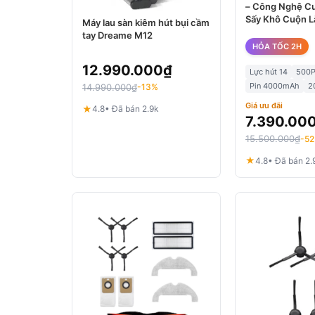
– Công Nghệ Cu
Sấy Khô Cuộn L
Máy lau sàn kiêm hút bụi cầm
tay Dreame M12
HỎA TỐC 2H
12.990.000
₫
Lực hút 14
500
Pin 4000mAh
2
14.990.000
₫
-13%
Giá ưu đãi
★
4.8
• Đã bán 2.9k
7.390.00
15.500.000
₫
-5
★
4.8
• Đã bán 2.