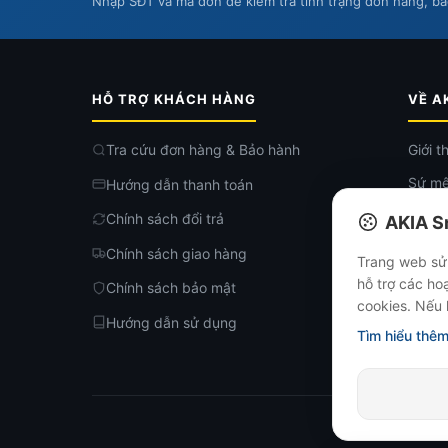
Nhập SĐT và mã đơn để kiểm tra tình trạng đơn hàng, b
HỖ TRỢ KHÁCH HÀNG
VỀ A
Tra cứu đơn hàng & Bảo hành
Giới t
Sứ mệ
Hướng dẫn thanh toán
Tuyển
Chính sách đổi trả
AKIA S
Gửi gó
Chính sách giao hàng
Trang web sử 
Hệ th
hỗ trợ các ho
Chính sách bảo mật
cookies. Nếu 
Tin t
Hướng dẫn sử dụng
Tìm hiểu thêm