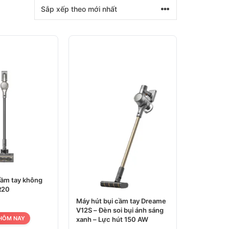
cầm tay không
R20
Máy hút bụi cầm tay Dreame
V12S – Đèn soi bụi ánh sáng
 HÔM NAY
xanh – Lực hút 150 AW