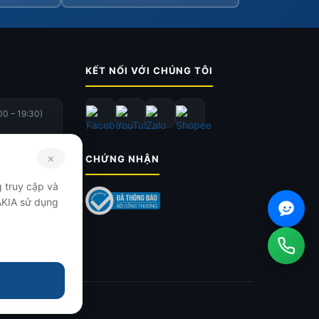
KẾT NỐI VỚI CHÚNG TÔI
00 – 19:30)
×
CHỨNG NHẬN
ome
 truy cập và
 AKIA sử dụng
ng An Khánh,