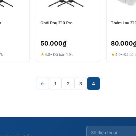
o
Chổi Phụ Z10 Pro
Thảm Lau Z1
50.000
₫
80.000
★
★
7k
4.8
• Đã bán 1.9k
4.9
• Đã bán
←
1
2
3
4