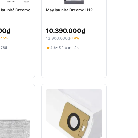
i lau nhà Dreame
Máy lau nhà Dreame H12
00
₫
10.390.000
₫
12.900.000
₫
-45%
-19%
★
 785
4.6
• Đã bán 1.2k