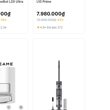
eBot L20 Ultra
L10 Prime
000
₫
7.980.000
₫
13.900.000
₫
-16%
-43%
★
 2.3k
4.9
• Đã bán 272