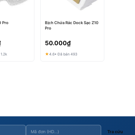
0 Pro
Bịch Chứa Rác Dock Sạc Z10
Pro
₫
50.000
₫
★
 1.2k
4.6
• Đã bán 493
Tra cứu