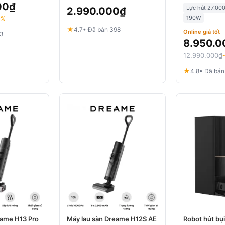
00
₫
Lực hút 27.00
2.990.000
₫
190W
0%
★
4.7
• Đã bán 398
Online giá tốt
13
8.950.0
12.990.000
₫
★
4.8
• Đã bán
eame H13 Pro
Máy lau sàn Dreame H12S AE
Robot hút bụ