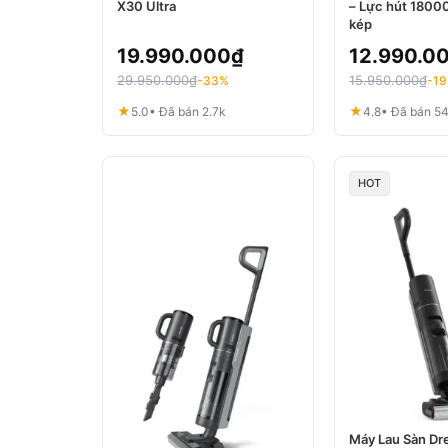
X30 Ultra
– Lực hút 1800
kép
19.990.000
₫
12.990.0
29.950.000
₫
15.950.000
₫
-33%
-1
★
★
5.0
• Đã bán 2.7k
4.8
• Đã bán 5
HOT
Máy Lau Sàn Dr