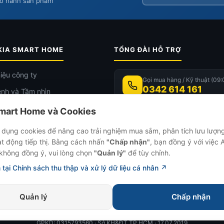
ảo hành sản phẩm
KIA SMART HOME
TỔNG ĐÀI HỖ TRỢ
hiệu công ty
Gọi mua hàng / Kỹ thuật (09:
0342 614 161
nh và Tầm nhìn
 dụng
mart Home và Cookies
Chat Zalo OA
p ý, khiếu nại
zalo.me/akiasmarth
dụng cookies để nâng cao trải nghiệm mua sắm, phân tích lưu lượng
ống Showroom
ạt động tiếp thị. Bằng cách nhấn
"Chấp nhận"
, bạn đồng ý với việc
không đồng ý, vui lòng chọn
"Quản lý"
để tùy chỉnh.
ức & Công nghệ
📍 Trụ sở:
122 Vành Đai Tây, phườ
 tại Chính sách thu thập và xử lý dữ liệu cá nhân ↗
TP.HCM
Quản lý
Chấp nhận
© 2026
AKIA Smart Home
— Công ty TNHH Sản Xuất và Đầu Tư AKIA
GPKD: 0315793560 · Sở KH&ĐT TP.HCM · 17.07.2019