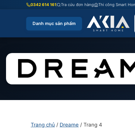
Chuyển
0342 614 161
Tra cứu đơn hàng
Thi công Smart Ho
đến
nội
Danh mục sản phẩm
dung
Trang chủ
/
Dreame
/ Trang 4