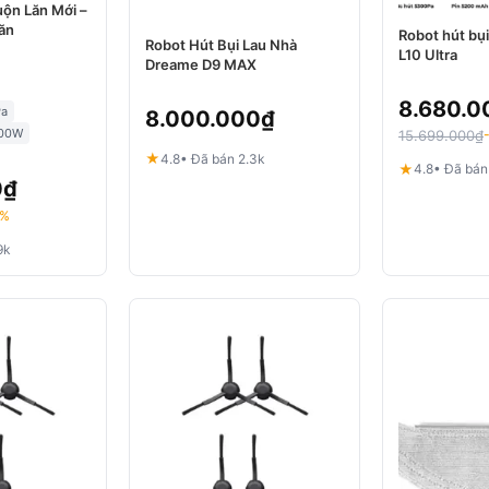
ộn Lăn Mới –
ăn
Robot hút bụ
Robot Hút Bụi Lau Nhà
L10 Ultra
Dreame D9 MAX
8.680.0
Pa
8.000.000
₫
00W
15.699.000
₫
★
4.8
• Đã bán 2.3k
★
4.8
• Đã bán
0
₫
2%
9k