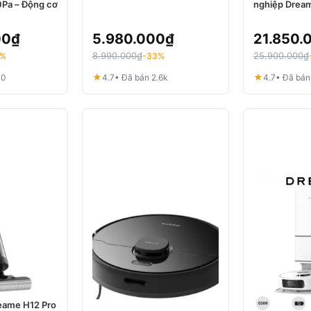
0Pa – Động cơ
nghiệp Dream
00
₫
5.980.000
₫
21.850.
8.990.000
₫
25.900.000
₫
9%
-33%
★
★
40
4.7
• Đã bán 2.6k
4.7
• Đã bán
eame H12 Pro