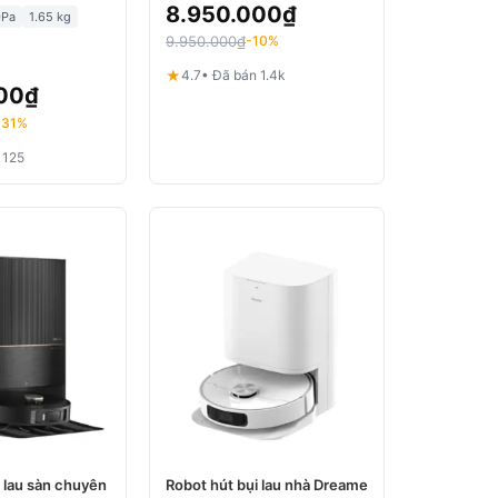
8.950.000
₫
0Pa
1.65 kg
9.950.000
₫
-10%
★
4.7
• Đã bán 1.4k
00
₫
-31%
 125
i lau sàn chuyên
Robot hút bụi lau nhà Dreame