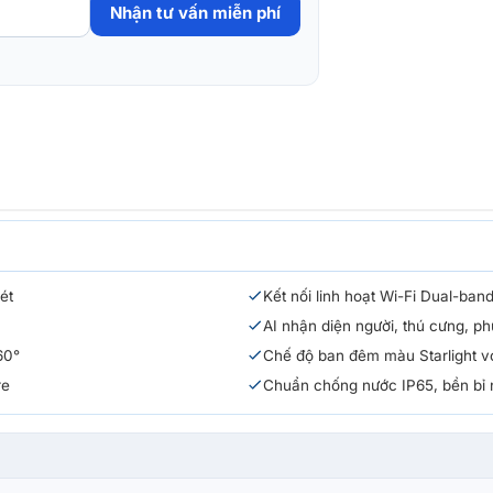
Nhận tư vấn miễn phí
ét
Kết nối linh hoạt Wi-Fi Dual-ban
AI nhận diện người, thú cưng, ph
60°
Chế độ ban đêm màu Starlight với
re
Chuẩn chống nước IP65, bền bỉ n