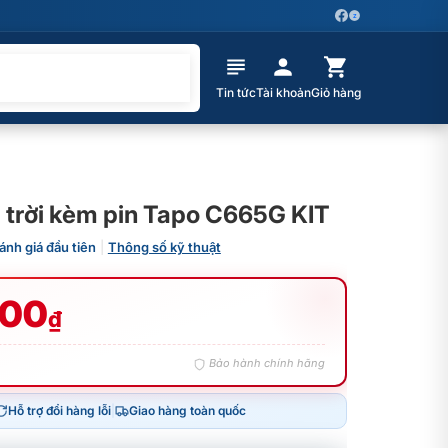
Z
Tin tức
Tài khoản
Giỏ hàng
 trời kèm pin Tapo C665G KIT
ánh giá đầu tiên
|
Thông số kỹ thuật
000
₫
Bảo hành chính hãng
Hỗ trợ đổi hàng lỗi
|
Giao hàng toàn quốc