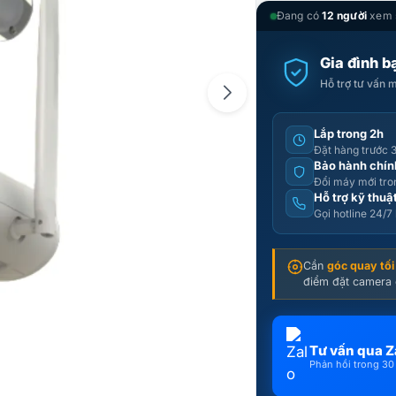
Đang có
12 người
xem 
Gia đình 
Hỗ trợ tư vấn m
Lắp trong 2h
Đặt hàng trước 3
Bảo hành chín
Đổi máy mới tron
Hỗ trợ kỹ thuật
Gọi hotline 24/7
Cần
góc quay tối
điểm đặt camera 
Tư vấn qua Z
Phản hồi trong 30 