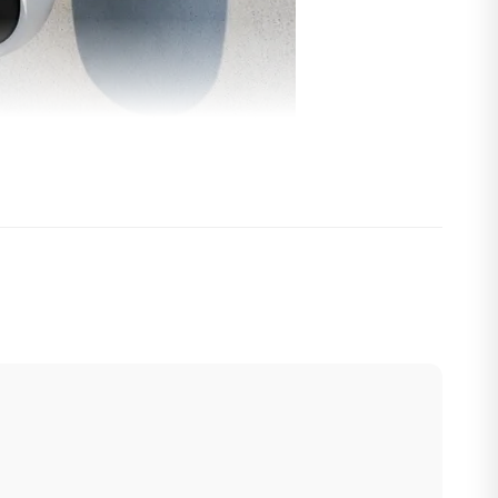
nh ở mọi địa hình. Khi Wi-Fi không khả dụng, thiết bị tự
rại, công trường hay nhà nghỉ dưỡng.