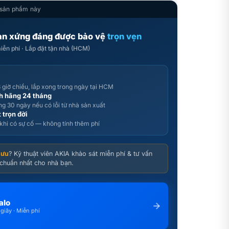
sản phẩm này
bạn xứng đáng được bảo vệ
trọn vẹn
iễn phí · Lắp đặt tận nhà (HCM)
 giờ chiều, lắp xong trong ngày tại HCM
h hãng 24 tháng
g 30 ngày nếu có lỗi từ nhà sản xuất
 trọn đời
 khi có sự cố — không tính thêm phí
 ưu
? Kỹ thuật viên AKIA khảo sát miễn phí & tư vấn
chuẩn nhất cho nhà bạn.
alo
giây · Miễn phí