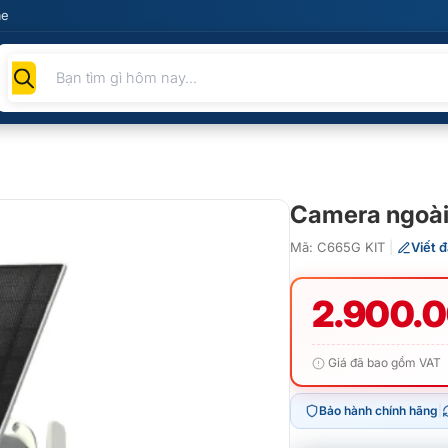
me
Tìm
kiếm
sản
phẩm
Camera ngoài
Mã: C665G KIT
|
Viết đ
2.900.
Giá đã bao gồm VAT
Bảo hành chính hãng
|