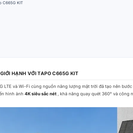
po C665G KIT
GIỚI HẠNH VỚI TAPO C665G KIT
 4G LTE và Wi-Fi cùng nguồn năng lượng mặt trời đã tạo nên bước 
ến hình ảnh
4K siêu sắc nét
, khả năng quay quét 360° và công n