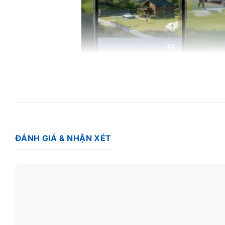
ĐÁNH GIÁ & NHẬN XÉT
Quản lý An Ninh Toàn Diện Với Kết Nối Linh Hoạt
“Tự làm giám sát, không bị buộc bởi dây nguồn hay Wi-Fi”
Camera Tapo C665G Kit
hỗ trợ kết nối
4G LTE hoặc Wi-Fi bă
động chuyển sang mạng 4G, đảm bảo truyền tải dữ liệu liên t