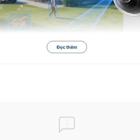
Đọc thêm
ng tần kép Băng tần kép (2.4 + 5 GHz)
, cho phép hoạt động ổn đị
ục. Đây là lựa chọn lý tưởng cho các khu vực xa xôi như trang t