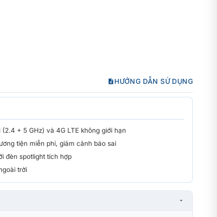
HƯỚNG DẪN SỬ DỤNG
d (2.4 + 5 GHz) và 4G LTE không giới hạn
ương tiện miễn phí, giảm cảnh báo sai
 đèn spotlight tích hợp
goài trời