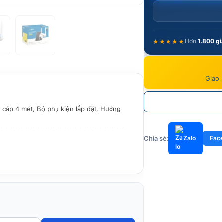
★★★★★
Hơn
1.800 gi
Giao 
 cáp 4 mét, Bộ phụ kiện lắp đặt, Hướng
Chia sẻ:
Zalo
Fac